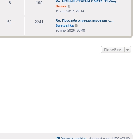
Re: НОВЫЕ СТАТЬИ САЙТА "Побед…
сообщению
8
195
Перейти
Волна
к
11 сен 2017, 22:14
последнему
Re: Просьба отредактировать с…
сообщению
51
2241
Перейти
Swetushka
к
26 май 2026, 20:40
последнему
сообщению
Перейти
Удалить cookies
Часовой пояс:
UTC+03:00