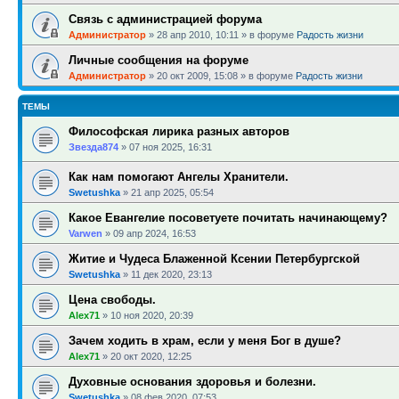
Связь с администрацией форума
Администратор
»
28 апр 2010, 10:11
» в форуме
Радость жизни
Личные сообщения на форуме
Администратор
»
20 окт 2009, 15:08
» в форуме
Радость жизни
ТЕМЫ
Философская лирика разных авторов
Звезда874
»
07 ноя 2025, 16:31
Как нам помогают Ангелы Хранители.
Swetushka
»
21 апр 2025, 05:54
Какое Евангелие посоветуете почитать начинающему?
Varwen
»
09 апр 2024, 16:53
Житие и Чудеса Блаженной Ксении Петербургской
Swetushka
»
11 дек 2020, 23:13
Цена свободы.
Alex71
»
10 ноя 2020, 20:39
Зачем ходить в храм, если у меня Бог в душе?
Alex71
»
20 окт 2020, 12:25
Духовные основания здоровья и болезни.
Swetushka
»
08 фев 2020, 07:53