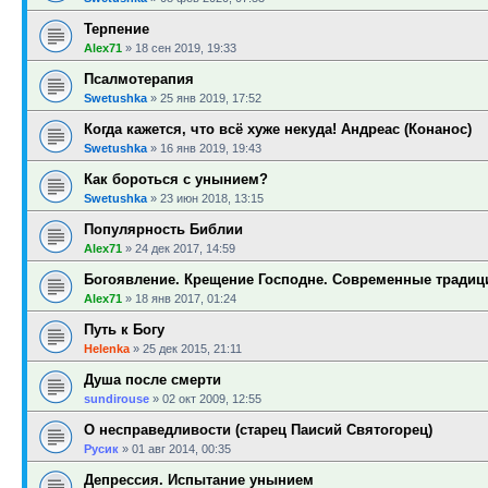
Терпение
Alex71
»
18 сен 2019, 19:33
Псалмотерапия
Swetushka
»
25 янв 2019, 17:52
Когда кажется, что всё хуже некуда! Андреас (Конанос)
Swetushka
»
16 янв 2019, 19:43
Как бороться с унынием?
Swetushka
»
23 июн 2018, 13:15
Популярность Библии
Alex71
»
24 дек 2017, 14:59
Богоявление. Крещение Господне. Современные традиц
Alex71
»
18 янв 2017, 01:24
Путь к Богу
Helenka
»
25 дек 2015, 21:11
Душа после смерти
sundirouse
»
02 окт 2009, 12:55
О несправедливости (старец Паисий Святогорец)
Русик
»
01 авг 2014, 00:35
Депрессия. Испытание унынием