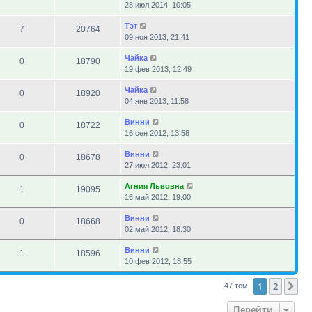
28 июл 2014, 10:05
Тэт
7
20764
09 ноя 2013, 21:41
Чайка
0
18790
19 фев 2013, 12:49
Чайка
0
18920
04 янв 2013, 11:58
Винни
0
18722
16 сен 2012, 13:58
Винни
0
18678
27 июл 2012, 23:01
Агния Львовна
1
19095
16 май 2012, 19:00
Винни
0
18668
02 май 2012, 18:30
Винни
1
18596
10 фев 2012, 18:55
1
2
Сл
47 тем
Перейти