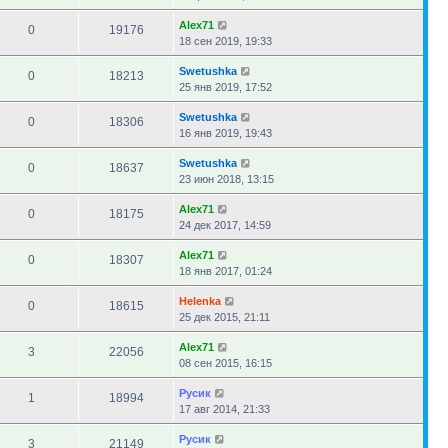
Alex71
0
19176
18 сен 2019, 19:33
Swetushka
0
18213
25 янв 2019, 17:52
Swetushka
0
18306
16 янв 2019, 19:43
Swetushka
0
18637
23 июн 2018, 13:15
Alex71
0
18175
24 дек 2017, 14:59
Alex71
0
18307
18 янв 2017, 01:24
Helenka
0
18615
25 дек 2015, 21:11
Alex71
3
22056
08 сен 2015, 16:15
Русик
1
18994
17 авг 2014, 21:33
Русик
3
21149