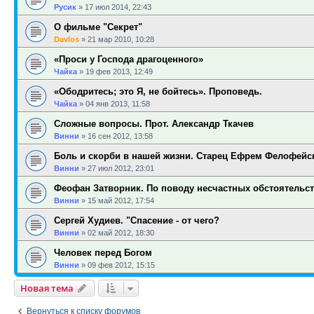
Русик
»
17 июл 2014, 22:43
О фильме "Секрет"
Davlos
»
21 мар 2010, 10:28
«Проси у Господа драгоценного»
Чайка
»
19 фев 2013, 12:49
«Ободритесь; это Я, не бойтесь». Проповедь.
Чайка
»
04 янв 2013, 11:58
Сложные вопросы. Прот. Александр Ткачев
Винни
»
16 сен 2012, 13:58
Боль и скорби в нашей жизни. Старец Ефрем Фелофейс
Винни
»
27 июл 2012, 23:01
Феофан Затворник. По поводу несчастных обстоятельст
Винни
»
15 май 2012, 17:54
Сергей Худиев. "Спасение - от чего?
Винни
»
02 май 2012, 18:30
Человек перед Богом
Винни
»
09 фев 2012, 15:15
Новая тема
Вернуться к списку форумов