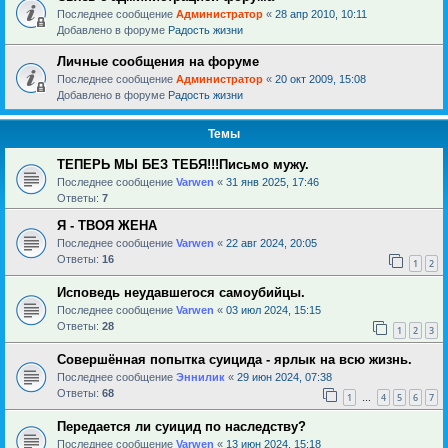
Последнее сообщение
Администратор
«
28 апр 2010, 10:11
Добавлено в форуме
Радость жизни
Личные сообщения на форуме
Последнее сообщение
Администратор
«
20 окт 2009, 15:08
Добавлено в форуме
Радость жизни
Темы
ТЕПЕРЬ МЫ БЕЗ ТЕБЯ!!!Письмо мужу.
Последнее сообщение
Varwen
«
31 янв 2025, 17:46
Ответы:
7
Я - ТВОЯ ЖЕНА
Последнее сообщение
Varwen
«
22 авг 2024, 20:05
Ответы:
16
1
2
Исповедь неудавшегося самоубийцы.
Последнее сообщение
Varwen
«
03 июл 2024, 15:15
Ответы:
28
1
2
3
Совершённая попытка суицида - ярлык на всю жизнь.
Последнее сообщение
Эннилик
«
29 июн 2024, 07:38
Ответы:
68
1
4
5
6
7
…
Передается ли суицид по наследству?
Последнее сообщение
Varwen
«
13 июн 2024, 15:18