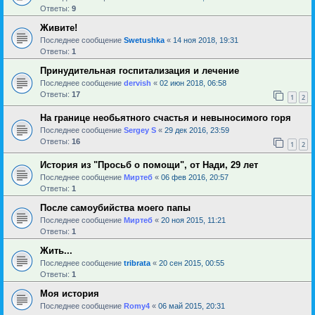
Ответы:
9
Живите!
Последнее сообщение
Swetushka
«
14 ноя 2018, 19:31
Ответы:
1
Принудительная госпитализация и лечение
Последнее сообщение
dervish
«
02 июн 2018, 06:58
Ответы:
17
1
2
На границе необьятного счастья и невыносимого горя
Последнее сообщение
Sergey S
«
29 дек 2016, 23:59
Ответы:
16
1
2
История из "Просьб о помощи", от Нади, 29 лет
Последнее сообщение
Миртеб
«
06 фев 2016, 20:57
Ответы:
1
После самоубийства моего папы
Последнее сообщение
Миртеб
«
20 ноя 2015, 11:21
Ответы:
1
Жить...
Последнее сообщение
tribrata
«
20 сен 2015, 00:55
Ответы:
1
Моя история
Последнее сообщение
Romy4
«
06 май 2015, 20:31