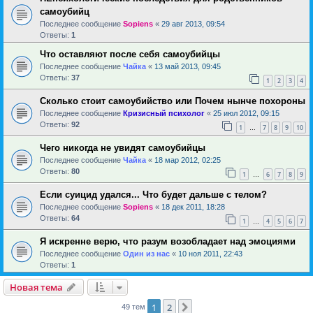
самоубийц
Последнее сообщение
Sopiens
«
29 авг 2013, 09:54
Ответы:
1
Что оставляют после себя самоубийцы
Последнее сообщение
Чайка
«
13 май 2013, 09:45
Ответы:
37
1
2
3
4
Сколько стоит самоубийство или Почем нынче похороны
Последнее сообщение
Кризисный психолог
«
25 июл 2012, 09:15
Ответы:
92
1
7
8
9
10
…
Чего никогда не увидят самоубийцы
Последнее сообщение
Чайка
«
18 мар 2012, 02:25
Ответы:
80
1
6
7
8
9
…
Если суицид удался... Что будет дальше с телом?
Последнее сообщение
Sopiens
«
18 дек 2011, 18:28
Ответы:
64
1
4
5
6
7
…
Я искренне верю, что разум возобладает над эмоциями
Последнее сообщение
Один из нас
«
10 ноя 2011, 22:43
Ответы:
1
Новая тема
1
2
След.
49 тем