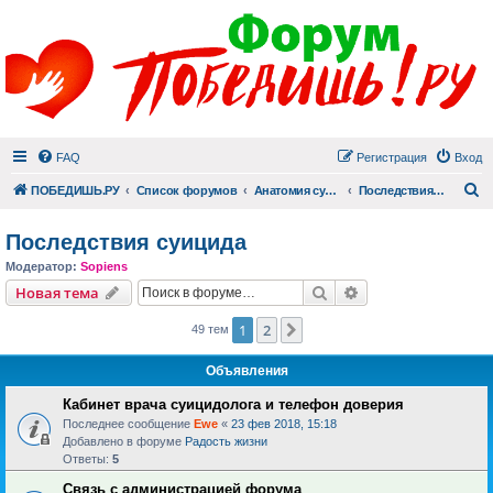
FAQ
Регистрация
Вход
П
ПОБЕДИШЬ.РУ
Список форумов
Анатомия суицида
Последствия суицида
Последствия суицида
Модератор:
Sopiens
Поиск
Расширенный пои
Новая тема
1
2
След.
49 тем
Объявления
Кабинет врача суицидолога и телефон доверия
Последнее сообщение
Ewe
«
23 фев 2018, 15:18
Добавлено в форуме
Радость жизни
Ответы:
5
Связь с администрацией форума