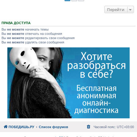
Перейти
ПРАВА ДОСТУПА
Вы
не можете
начинать темы
Вы
не можете
отвечать на сообщения
Вы
не можете
редактировать свои сообщения
Вы
не можете
удалять свои сообщения
ПОБЕДИШЬ.РУ
Список форумов
Часовой пояс:
UTC+03:00