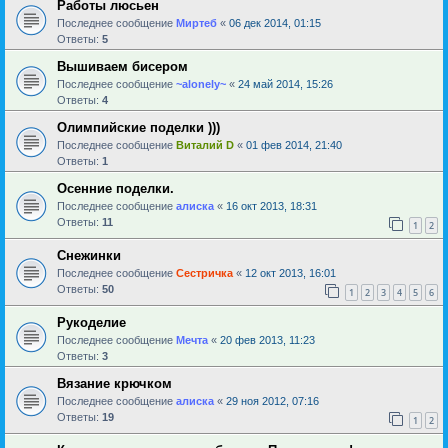
Работы люсьен
Последнее сообщение
Миртеб
«
06 дек 2014, 01:15
Ответы:
5
Вышиваем бисером
Последнее сообщение
~alonely~
«
24 май 2014, 15:26
Ответы:
4
Олимпийские поделки )))
Последнее сообщение
Виталий D
«
01 фев 2014, 21:40
Ответы:
1
Осенние поделки.
Последнее сообщение
алиска
«
16 окт 2013, 18:31
Ответы:
11
1
2
Снежинки
Последнее сообщение
Сестричка
«
12 окт 2013, 16:01
Ответы:
50
1
2
3
4
5
6
Рукоделие
Последнее сообщение
Мечта
«
20 фев 2013, 11:23
Ответы:
3
Вязание крючком
Последнее сообщение
алиска
«
29 ноя 2012, 07:16
Ответы:
19
1
2