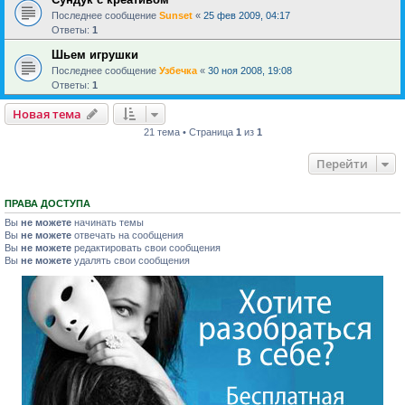
Последнее сообщение
Sunset
«
25 фев 2009, 04:17
Ответы:
1
Шьем игрушки
Последнее сообщение
Узбечка
«
30 ноя 2008, 19:08
Ответы:
1
Новая тема
21 тема • Страница
1
из
1
Перейти
ПРАВА ДОСТУПА
Вы
не можете
начинать темы
Вы
не можете
отвечать на сообщения
Вы
не можете
редактировать свои сообщения
Вы
не можете
удалять свои сообщения