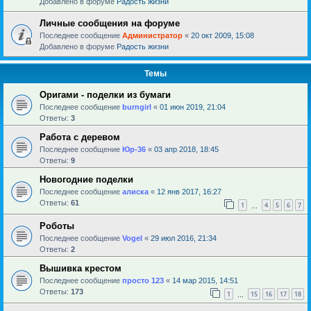
Добавлено в форуме
Радость жизни
Личные сообщения на форуме
Последнее сообщение
Администратор
«
20 окт 2009, 15:08
Добавлено в форуме
Радость жизни
Темы
Оригами - поделки из бумаги
Последнее сообщение
burngirl
«
01 июн 2019, 21:04
Ответы:
3
Работа с деревом
Последнее сообщение
Юр-36
«
03 апр 2018, 18:45
Ответы:
9
Новогодние поделки
Последнее сообщение
алиска
«
12 янв 2017, 16:27
Ответы:
61
1
4
5
6
7
…
Роботы
Последнее сообщение
Vogel
«
29 июл 2016, 21:34
Ответы:
2
Вышивка крестом
Последнее сообщение
просто 123
«
14 мар 2015, 14:51
Ответы:
173
1
15
16
17
18
…