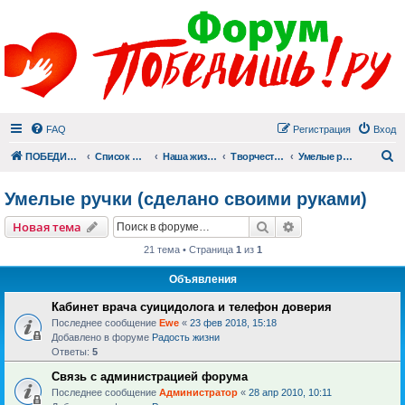
FAQ
Регистрация
Вход
П
ПОБЕДИШЬ.РУ
Список форумов
Наша жизнь (не всё же о суициде!)
Творчество
Умелые ручки (сделано своими руками)
Умелые ручки (сделано своими руками)
Поиск
Расширенный пои
Новая тема
21 тема • Страница
1
из
1
Объявления
Кабинет врача суицидолога и телефон доверия
Последнее сообщение
Ewe
«
23 фев 2018, 15:18
Добавлено в форуме
Радость жизни
Ответы:
5
Связь с администрацией форума
Последнее сообщение
Администратор
«
28 апр 2010, 10:11