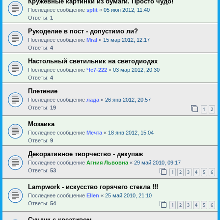
Кружевные картинки из бумаги. Просто чудо!
Последнее сообщение
sрlit
«
05 июн 2012, 11:40
Ответы:
1
Рукоделие в пост - допустимо ли?
Последнее сообщение
Mral
«
15 мар 2012, 12:17
Ответы:
4
Настольный светильник на светодиодах
Последнее сообщение
Чс7-222
«
03 мар 2012, 20:30
Ответы:
4
Плетение
Последнее сообщение
лада
«
26 янв 2012, 20:57
Ответы:
19
1
2
Мозаика
Последнее сообщение
Мечта
«
18 янв 2012, 15:04
Ответы:
9
Декоративное творчество - декупаж
Последнее сообщение
Агния Львовна
«
29 май 2010, 09:17
Ответы:
53
1
2
3
4
5
6
Lampwork - искусство горячего стекла !!!
Последнее сообщение
Ellen
«
25 май 2010, 21:10
Ответы:
54
1
2
3
4
5
6
Сундук с креативом