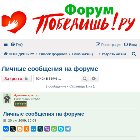
FAQ
Регистрация
Вход
П
ПОБЕДИШЬ.РУ
Список форумов
Наша жизнь (не всё же о суициде!)
Радость жизни
Личные сообщения на форуме
Поиск
Расширенный поиск
Закрыто
1 сообщение • Страница
1
из
1
Администратор
Начальник штаба
Личные сообщения на форуме
Сообщение
20 окт 2009, 15:08