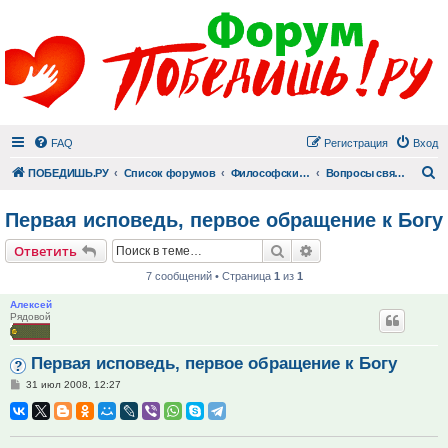
FAQ
Регистрация
Вход
П
ПОБЕДИШЬ.РУ
Список форумов
Философский раздел
Вопросы священнику
Первая исповедь, первое обращение к Богу
Поиск
Расширенный поис
Ответить
7 сообщений • Страница
1
из
1
Алексей
Рядовой
Первая исповедь, первое обращение к Богу
Сообщение
31 июл 2008, 12:27