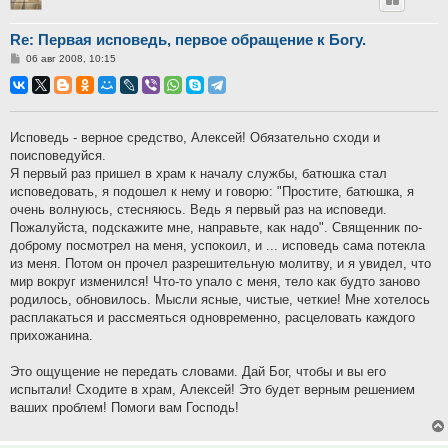
Re: Первая исповедь, первое обращение к Богу.
Сообщение
06 авг 2008, 10:15
Исповедь - верное средство, Алексей! Обязательно сходи и
поисповедуйся.
Я первый раз пришел в храм к началу службы, батюшка стал
исповедовать, я подошел к нему и говорю: "Простите, батюшка, я
очень волнуюсь, стесняюсь. Ведь я первый раз на исповеди.
Пожалуйста, подскажите мне, направьте, как надо". Священник по-
доброму посмотрел на меня, успокоил, и ... исповедь сама потекла
из меня. Потом он прочел разрешительную молитву, и я увидел, что
мир вокруг изменился! Что-то упало с меня, тело как будто заново
родилось, обновилось. Мысли ясные, чистые, четкие! Мне хотелось
расплакаться и рассмеяться одновременно, расцеловать каждого
прихожанина.
Это ощущение не передать словами. Дай Бог, чтобы и вы его
испытали! Сходите в храм, Алексей! Это будет верным решением
ваших проблем! Помоги вам Господь!