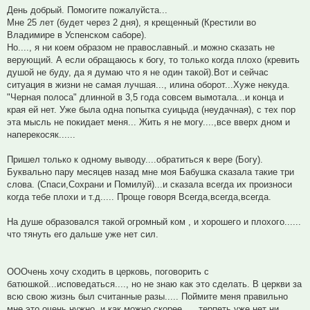
День добрый. Помогите пожалуйста...
Мне 25 лет (будет через 2 дня), я крещенный (Крестили во
Владимире в Успенском саборе).
Но...., я ни коем образом не православный..и можно сказать не
верующий. А если обращаюсь к богу, то только когда плохо (кревить
душой не буду, да я думаю что я не один такой).Вот и сейчас
ситуация в жизни не самая лучшая..., илина оборот...Хуже некуда.
"Черная полоса" длинной в 3,5 года совсем вымотала...и конца и
края ей нет. Уже была одна попытка суицыда (неудачная), с тех пор
эта мысль не покидает меня... Жить я не могу....,все вверх дном и
наперекосяк......
Пришел только к одному выводу....обратиться к вере (Богу).
Буквально пару месяцев назад мне моя Бабушка сказала такие три
слова. (Спаси,Сохрани и Помилуй)...и сказала всегда их произноси
когда тебе плохи и т.д..... Проще говоря Всегда,всегда,всегда.
На душе образовался такой огромный ком , и хорошего и плохого......
что тянуть его дальше уже нет сил.
ОООчень хочу сходить в церковь, поговорить с
батюшкой...исповедаться...., но не знаю как это сделать. В церкви за
всю свою жизнь был считанные разы..... Поймите меня правильно
мне это очень нужно, и как можно скорее..... терпеть уже нет ни