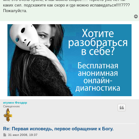
каких сил. подскажите как скоро и где можно испаведаться!!!!????
Пожалуйста.
игумен Феодор
Священник
Re: Первая исповедь, первое обращение к Богу.
Сообщение
31 июл 2008, 19:37