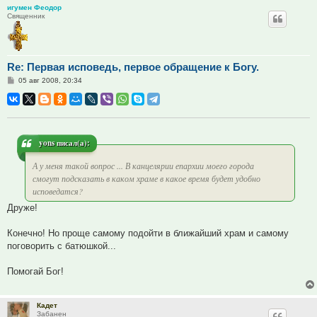
игумен Феодор
Священник
Re: Первая исповедь, первое обращение к Богу.
Сообщение
05 авг 2008, 20:34
yons писал(а):
А у меня такой вопрос ... В канцелярии епархии моего города
смогут подсказать в каком храме в какое время будет удобно
исповедатся?
Друже!
Конечно! Но проще самому подойти в ближайший храм и самому
поговорить с батюшкой...
Помогай Бог!
Кадет
Забанен