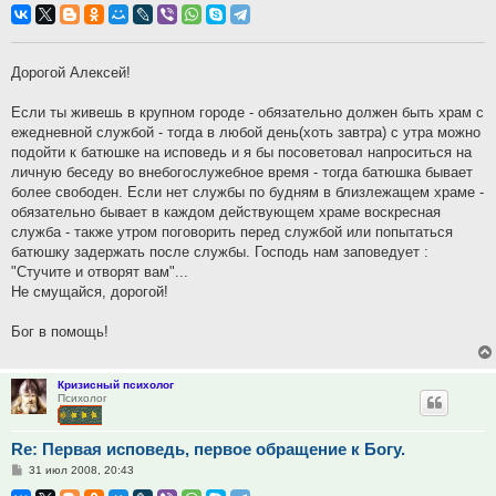
Дорогой Алексей!
Если ты живешь в крупном городе - обязательно должен быть храм с
ежедневной службой - тогда в любой день(хоть завтра) с утра можно
подойти к батюшке на исповедь и я бы посоветовал напроситься на
личную беседу во внебогослужебное время - тогда батюшка бывает
более свободен. Если нет службы по будням в близлежащем храме -
обязательно бывает в каждом действующем храме воскресная
служба - также утром поговорить перед службой или попытаться
батюшку задержать после службы. Господь нам заповедует :
"Стучите и отворят вам"...
Не смущайся, дорогой!
Бог в помощь!
Кризисный психолог
Психолог
Re: Первая исповедь, первое обращение к Богу.
Сообщение
31 июл 2008, 20:43