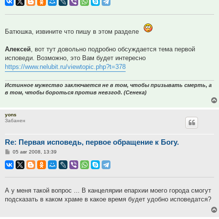
Батюшка, извините что пишу в этом разделе
Алексей
, вот тут довольно подробно обсуждается тема первой
исповеди. Возможно, это Вам будет интересно
https://www.nelubit.ru/viewtopic.php?t=378
Истинное мужество заключается не в том, чтобы призывать смерть, а
в том, чтобы бороться против невзгод. (Сенека)
yons
Забанен
Re: Первая исповедь, первое обращение к Богу.
Сообщение
05 авг 2008, 13:39
А у меня такой вопрос ... В канцелярии епархии моего города смогут
подсказать в каком храме в какое время будет удобно исповедатся?