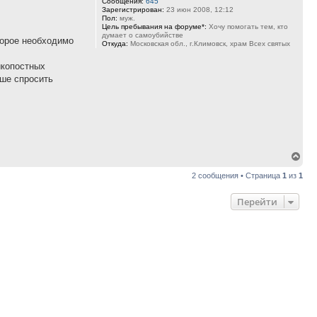
Сообщения:
645
Зарегистрирован:
23 июн 2008, 12:12
Пол:
муж.
Цель пребывания на форуме*:
Хочу помогать тем, кто
думает о самоубийстве
торое необходимо
Откуда:
Московская обл., г.Климовск, храм Всех святых
икопостных
чше спросить
Вер
к
2 сообщения • Страница
1
из
1
нач
Перейти