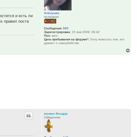
Алёнушка
остится и есть ли
полковник
ех правил поста
Сообщения:
895
Зарегистрирован:
15 янв 2009, 09:42
Пол:
жен.
Цель пребывания на форуме*:
Хочу помогать тем, кто
думает о самоубийстве
Вер
к
нач
игумен Феодор
Священник