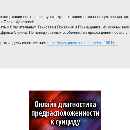
 воздержании всех наших чувств для стяжания покаянного устроения, ко
 к Пасхе Христовой.
пать к Спасительным Таинствам Покаяния и Причащения. Из особых вел
.Ефрема Сирина. По поводу личных особенностей прохождения поста лу
орыми здесь ознакомиться
https://www.pravmir.ru/cat_index_106.html