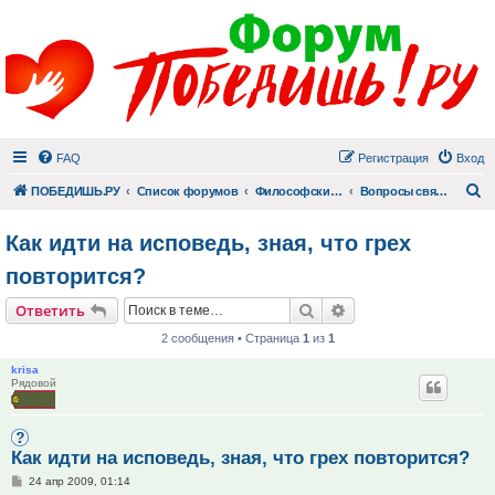
FAQ
Регистрация
Вход
П
ПОБЕДИШЬ.РУ
Список форумов
Философский раздел
Вопросы священнику
Как идти на исповедь, зная, что грех
повторится?
Поиск
Расширенный поис
Ответить
2 сообщения • Страница
1
из
1
krisa
Рядовой
Как идти на исповедь, зная, что грех повторится?
Сообщение
24 апр 2009, 01:14