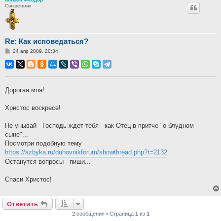
Священник
Re: Как исповедаться?
Сообщение
24 апр 2009, 20:34
Дорогая моя!
Христос воскресе!
Не унывай - Господь ждет тебя - как Отец в притче "о блудном
сыне"...
Посмотри подобную тему
https://azbyka.ru/duhovnikforum/showthread.php?t=2132
Останутся вопросы - пиши...
Спаси Христос!
Ответить
2 сообщения • Страница
1
из
1