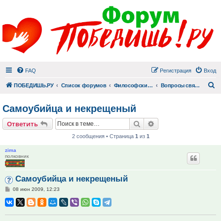
FAQ
Регистрация
Вход
П
ПОБЕДИШЬ.РУ
Список форумов
Философский раздел
Вопросы священнику
Самоубийца и некрещеный
Поиск
Расширенный поис
Ответить
2 сообщения • Страница
1
из
1
zima
полковник
Самоубийца и некрещеный
Сообщение
08 июн 2009, 12:23