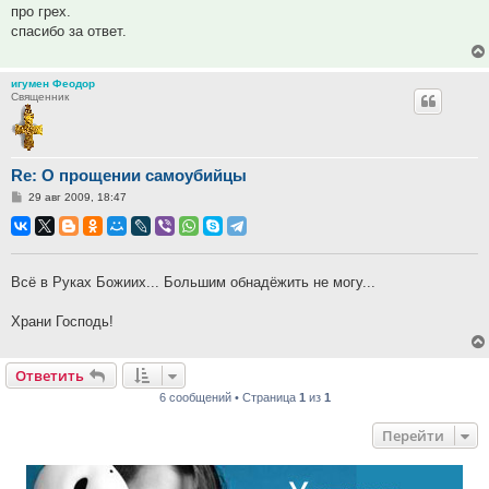
про грех.
спасибо за ответ.
игумен Феодор
Священник
Re: О прощении самоубийцы
Сообщение
29 авг 2009, 18:47
Всё в Руках Божиих... Большим обнадёжить не могу...
Храни Господь!
Ответить
6 сообщений • Страница
1
из
1
Перейти