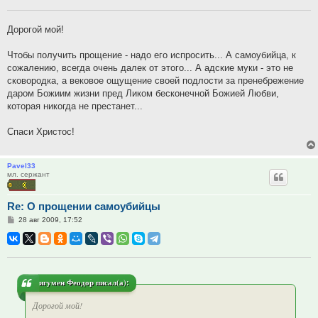
Дорогой мой!
Чтобы получить прощение - надо его испросить... А самоубийца, к
сожалению, всегда очень далек от этого... А адские муки - это не
сковородка, а вековое ощущение своей подлости за пренебрежение
даром Божиим жизни пред Ликом бесконечной Божией Любви,
которая никогда не престанет...
Спаси Христос!
Pavel33
мл. сержант
Re: О прощении самоубийцы
Сообщение
28 авг 2009, 17:52
игумен Феодор писал(а):
Дорогой мой!