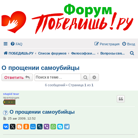
FAQ
Регистрация
Вход
П
ПОБЕДИШЬ.РУ
Список форумов
Философский раздел
Вопросы священнику
О прощении самоубийцы
Поиск
Расширенный поис
Ответить
6 сообщений • Страница
1
из
1
stupid tear
прапорщик
О прощении самоубийцы
Сообщение
25 авг 2009, 12:52