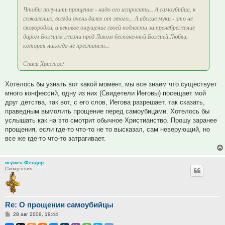
Чтобы получить прощение - надо его испросить... А самоубийца, к
сожалению, всегда очень далек от этого... А адские муки - это не
сковородка, а вековое ощущение своей подлости за пренебрежение
даром Божиим жизни пред Ликом бесконечной Божией Любви,
которая никогда не престанет...
Спаси Христос!
Хотелось бы узнать вот какой момент, мы все знаем что существует
много конфессий, одну из них (Свидетели Иеговы) посещает мой
друг детства, так вот, с его слов, Иегова разрешает, так сказать,
праведным вымолить прощение перед самоубицами. Хотелось бы
услышать как на это смотрит обычное Христианство. Прошу заранее
прощения, если где-то что-то не то высказал, сам неверующий, но
все же где-то что-то затрагивает.
игумен Феодор
Священник
Re: О прощении самоубийцы
Сообщение
28 авг 2009, 19:44