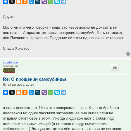
Друже...
Мало ли кто чего говорит - ведь это невозможно не доказать ни
показать... А предметом веры прощение самоубийц быть не может,
ибо Писание и Церковное Предание об этом однозначно не говорят...
Спаси Христос!
stupid tear
прапорщик
Re: О прощении самоубийцы
Сообщение
28 авг 2009, 20:14
а если девочка лет 15-ти это совершила. .. она была добрейшим
человеком но одноклассники затравили её.она убила себя не
отдавая отчёт себе в этом. Иногда люди кончают с собой под
влиянием сильных эмоций.(я не имею в виду психические
заболевания...) Эмоции их так захлёстывают.. что они не осознают