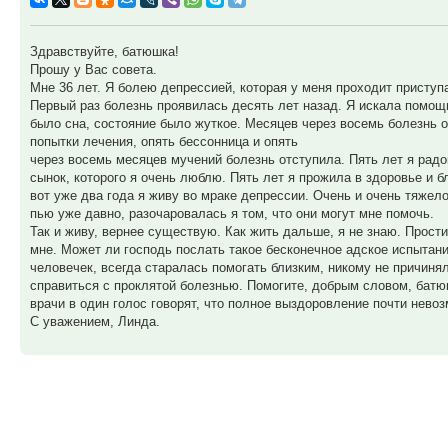
Здравствуйте, батюшка!
Прошу у Вас совета.
Мне 36 лет. Я болею депрессией, которая у меня проходит приступ
Первый раз болезнь проявилась десять лет назад. Я искала помощь
было сна, состояние было жуткое. Месяцев через восемь болезнь о
попытки лечения, опять бессонница и опять
через восемь месяцев мучений болезнь отступила. Пять лет я радо
сынок, которого я очень люблю. Пять лет я прожила в здоровье и б
вот уже два года я живу во мраке депрессии. Очень и очень тяже
пью уже давно, разочаровалась я том, что они могут мне помочь.
Так и живу, вернее существую. Как жить дальше, я не знаю. Простит
мне. Может ли господь послать такое бесконечное адское испытани
человечек, всегда старалась помогать близким, никому не причиня
справиться с проклятой болезнью. Помогите, добрым словом, батюш
врачи в один голос говорят, что полное выздоровление почти невоз
С уважением, Линда.