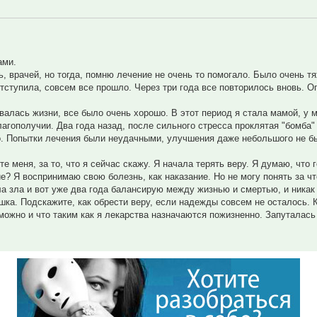
ами.
, врачей, но тогда, помню лечение не очень то помогало. Было очень т
тступила, совсем все прошло. Через три года все повторилось вновь. 
валась жизни, все было очень хорошо. В этот период я стала мамой, у 
лагополучии. Два года назад, после сильного стресса проклятая "бомба"
ло. Попытки лечения были неудачными, улучшения даже небольшого не б
е меня, за то, что я сейчас скажу. Я начала терять веру. Я думаю, что 
е? Я воспринимаю свою болезнь, как наказание. Но не могу понять за чт
ла зла и вот уже два года балансирую между жизнью и смертью, и никак
ка. Подскажите, как обрести веру, если надежды совсем не осталось. К
можно и что таким как я лекарства назначаются пожизненно. Запуталась