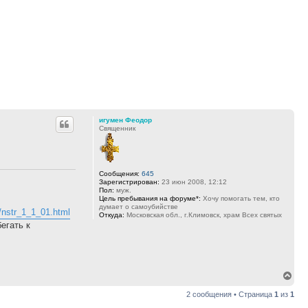
игумен Феодор
Священник
Сообщения:
645
Зарегистрирован:
23 июн 2008, 12:12
Пол:
муж.
Цель пребывания на форуме*:
Хочу помогать тем, кто
думает о самоубийстве
e/nstr_1_1_01.html
Откуда:
Московская обл., г.Климовск, храм Всех святых
егать к
Вер
к
2 сообщения • Страница
1
из
1
нач