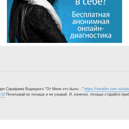
 прп.Серафима Вырицкого "От Меня это было..."
https://serafim.com.ru/sit
=10
Почитывай их почаще и не унывай. И, конечно, почаще старайся приб