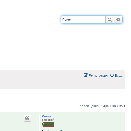
Поиск
Расш
Регистрация
Вход
2 сообщения • Страница
1
из
1
Линда
Рядовой