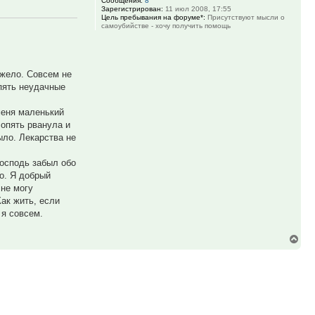
Сообщения:
8
Зарегистрирован:
11 июл 2008, 17:55
Цель пребывания на форуме*:
Присутствуют мысли о
самоубийстве - хочу получить помощь
яжело. Совсем не
Опять неудачные
меня маленький
 опять рванула и
ыло. Лекарства не
господь забыл обо
о. Я добрый
 не могу
ак жить, если
 я совсем.
Вер
к
нач