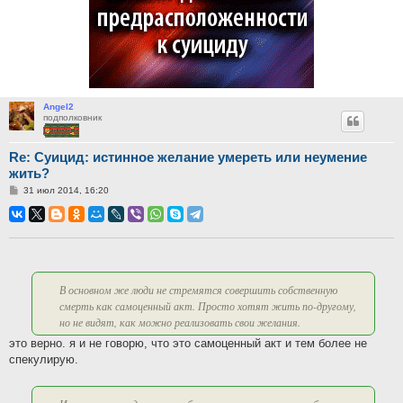
Angel2
подполковник
Re: Суицид: истинное желание умереть или неумение
жить?
Сообщение
31 июл 2014, 16:20
В основном же люди не стремятся совершить собственную
смерть как самоценный акт. Просто хотят жить по-другому,
но не видят, как можно реализовать свои желания.
это верно. я и не говорю, что это самоценный акт и тем более не
спекулирую.