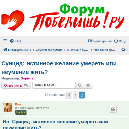
FAQ
Регистрация
Вход
П
ПОБЕДИШЬ.РУ
Список форумов
Анатомия суицида
Что такое суицид
Суицид: истинное желание умереть или
неумение жить?
Модератор:
Sopiens
Поиск
Расширенный поис
Ответить
1
2
Пред.
12 сообщений
Ewe
Генерал-администратор
Re: Суицид: истинное желание умереть или
неумение жить?