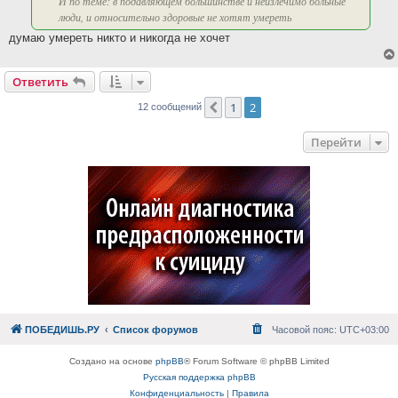
И по теме: в подавляющем большинстве и неизлечимо больные
люди, и относительно здоровые не хотят умереть
думаю умереть никто и никогда не хочет
Ответить
1
2
Пред.
12 сообщений
Перейти
ПОБЕДИШЬ.РУ
Список форумов
Часовой пояс:
UTC+03:00
Создано на основе
phpBB
® Forum Software © phpBB Limited
Русская поддержка phpBB
Конфиденциальность
|
Правила