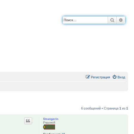
Поиск
Расш
Регистрация
Вход
6 сообщений • Страница
1
из
1
Strangerin
Рядовой