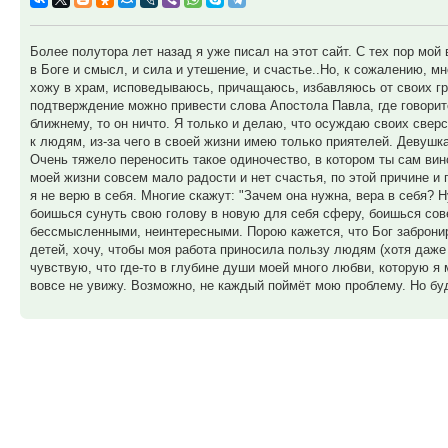
Более полутора лет назад я уже писал на этот сайт. С тех пор мой
в Боге и смысл, и сила и утешение, и счастье..Но, к сожалению, м
хожу в храм, исповедываюсь, причащаюсь, избавляюсь от своих гр
подтверждение можно привести слова Апостола Павла, где говорится
ближнему, то он ничто. Я только и делаю, что осуждаю своих свер
к людям, из-за чего в своей жизни имею только приятелей. Девушк
Очень тяжело переносить такое одиночество, в котором ты сам вин
моей жизни совсем мало радости и нет счастья, по этой причине и п
я не верю в себя. Многие скажут: "Зачем она нужна, вера в себя? 
боишься сунуть свою голову в новую для себя сферу, боишься сов
бессмысленными, неинтересными. Порою кажется, что Бог забронир
детей, хочу, чтобы моя работа приносила пользу людям (хотя даже
чувствую, что где-то в глубине души моей много любви, которую я м
вовсе не увижу. Возможно, не каждый поймёт мою проблему. Но бу