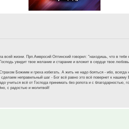
ла всей жизни. Прп.Амвросий Оптинский говорил: "находишь, что в тебе 
Господь увидит твое желание и старание и вложит в сердце твое любовь»
трахом Божиим и греха избегать. А жить не надо бояться - ибо, всегда 
о сделаем неправильный шаг - Бог всё равно это всё повернет к нашему 
до учиться всё от Господа принимать без ропота и с благодарностью, г
ойно, с радостью и молитвой!