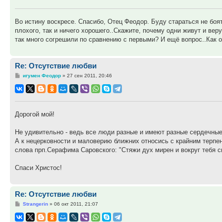
Во истину воскресе. Спасибо, Отец Феодор. Буду стараться не боят
плохого, так и ничего хорошего..Скажите, почему одни живут и вер
так много согрешили по сравнению с первыми? И ещё вопрос..Как 
Re: Отсутствие любви
Сообщение
игумен Феодор
»
27 сен 2011, 20:46
Дорогой мой!
Не удивительно - ведь все люди разные и имеют разные сердечные
А к нецерковности и маловерию ближних относись с крайним терпе
слова прп.Серафима Саровского: "Стяжи дух мирен и вокруг тебя сп
Спаси Христос!
Re: Отсутствие любви
Сообщение
Strangerin
»
06 окт 2011, 21:07