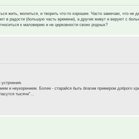
ься жить, молиться, и творить что-то хорошее. Часто замечаю, что не д
уют в радости (большую часть времени), а другие живут и веруют с боль
относиться к маловерию и не церковности своих родных?
 устроения.
нием и неукорением. Более - старайся быть благим примером доброго хр
асутся тысячи"...