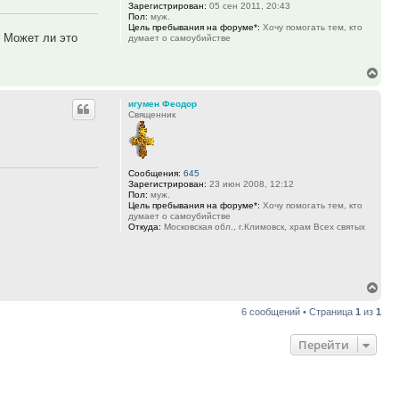
Зарегистрирован:
05 сен 2011, 20:43
Пол:
муж.
Цель пребывания на форуме*:
Хочу помогать тем, кто
? Может ли это
думает о самоубийстве
Вер
к
игумен Феодор
нач
Священник
Сообщения:
645
Зарегистрирован:
23 июн 2008, 12:12
Пол:
муж.
Цель пребывания на форуме*:
Хочу помогать тем, кто
думает о самоубийстве
Откуда:
Московская обл., г.Климовск, храм Всех святых
Вер
к
6 сообщений • Страница
1
из
1
нач
Перейти