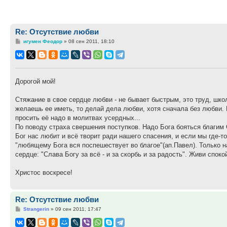
Re: Отсутствие любви
Сообщение
игумен Феодор
»
08 сен 2011, 18:10
Дорогой мой!
Стяжание в свое сердце любви - не бывает быстрым, это труд, шко
желаешь ее иметь, то делай дела любви, хотя сначала без любви. 
просить её надо в молитвах усердных...
По поводу страха свершения поступков. Надо Бога бояться благим С
Бог нас любит и всё творит ради нашего спасения, и если мы где-т
"любящему Бога вся поспешествует во благое"(ап.Павел). Только на
сердце: "Слава Богу за всё - и за скорбь и за радость". Живи спок
Христос воскресе!
Re: Отсутствие любви
Сообщение
Strangerin
»
09 сен 2011, 17:47