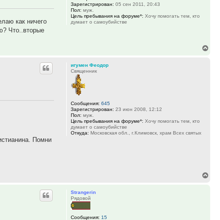
Зарегистрирован:
05 сен 2011, 20:43
Пол:
муж.
Цель пребывания на форуме*:
Хочу помогать тем, кто
елаю как ничего
думает о самоубийстве
ю? Что..вторые
Вер
к
игумен Феодор
нач
Священник
Сообщения:
645
Зарегистрирован:
23 июн 2008, 12:12
Пол:
муж.
Цель пребывания на форуме*:
Хочу помогать тем, кто
думает о самоубийстве
Откуда:
Московская обл., г.Климовск, храм Всех святых
истианина. Помни
Вер
к
Strangerin
нач
Рядовой
Сообщения:
15