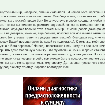
 внутренний мир, наверное, сильно изменился.. Я нашёл Бога, церковь и 
ногое я пока понял только мысленно. Моя беда в том, что во мне нет люб
еховных страстей, вроде бы и Бога чувствую в своём сердце, а любви н
, что как бы человек не работал над собой, как бы не молился, если в
стников, осуждаю вообще этот "тяжёлый мир". У меня (порою даже фана
ам я не доверяю, конечно, ещё больше, поэтому вся моя личная жизнь ис
овен. Бог утешает меня, и суицидальных мыслей, благодаря ему, я не и
рошу Вашей помощи (хотя бы какой-то подсказки..). К тому же, моё горе
Нужно в Бога веровать!" Но ведь невозможно жить, когда ты боишься нач
ершить даже маленькую ошибку. Это мучительно..жизнь и время станов
овал для меня место в монастыре, что только туда мне дорога. Но я хо
 не знаю из-за неверия в себя, кем желаю быть в профессиональном смы
ог бы дать жене, детям, ближнему своему. Да так она глубоко..что скор
ду рад любому отклику. Заранее благодарю Вас.