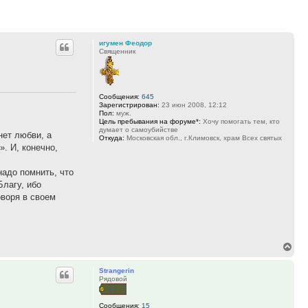
игумен Феодор
Священник
Сообщения:
645
Зарегистрирован:
23 июн 2008, 12:12
Пол:
муж.
Цель пребывания на форуме*:
Хочу помогать тем, кто
думает о самоубийстве
нет любви, а
Откуда:
Московская обл., г.Климовск, храм Всех святых
. И, конечно,
надо помнить, что
Благу, ибо
оворя в своем
Вер
к
Strangerin
нач
Рядовой
Сообщения:
15