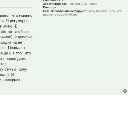
Сообщения:
15
Зарегистрирован:
05 сен 2011, 20:43
Пол:
муж.
Цель пребывания на форуме*:
Хочу помогать тем, кто
думает о самоубийстве
понял, что именно
ви. Я регулярно
е имею. В
 нём нет любви к
тичное) недоверие
ходит на нет.
мею. Правда в
 ещё и в том, что
ать новое дело,
ятся
чу семью, хочу
сле). Я
о, наверное,
Вер
к
нач