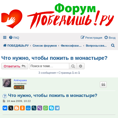
FAQ
Регистрация
Вход
П
ПОБЕДИШЬ.РУ
Список форумов
Философский раздел
Вопросы священнику
Что нужно, чтобы пожить в монастыре?
Поиск
Расширенный поис
Ответить
3 сообщения • Страница
1
из
1
Алёнушка
полковник
Что нужно, чтобы пожить в монастыре?
Сообщение
16 янв 2009, 10:22