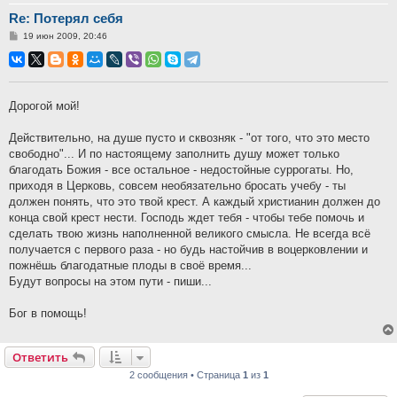
Re: Потерял себя
Сообщение
19 июн 2009, 20:46
Дорогой мой!
Действительно, на душе пусто и сквозняк - "от того, что это место
свободно"... И по настоящему заполнить душу может только
благодать Божия - все остальное - недостойные суррогаты. Но,
приходя в Церковь, совсем необязательно бросать учебу - ты
должен понять, что это твой крест. А каждый христианин должен до
конца свой крест нести. Господь ждет тебя - чтобы тебе помочь и
сделать твою жизнь наполненной великого смысла. Не всегда всё
получается с первого раза - но будь настойчив в воцерковлении и
пожнёшь благодатные плоды в своё время...
Будут вопросы на этом пути - пиши...
Бог в помощь!
Ответить
2 сообщения • Страница
1
из
1