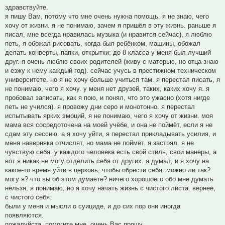
здравствуйте.
я пишу Вам, потому что мне очень нужна помощь. я не знаю, чего
хочу от жизни. я не понимаю, зачем я пришёл в эту жизнь. раньше я
писал, мне всегда нравилась музыка (и нравится сейчас), я люблю
петь, я обожал рисовать, когда был ребёнком, машины, обожал
делать конверты, папки, открытки; до 8 класса у меня был лучший
друг. я очень люблю своих родителей (живу с матерью, но отца знаю
и езжу к нему каждый год). сейчас учусь в престижном техническом
университете. но я не хочу больше учиться там. я перестал писать, я
не понимаю, чего я хочу. у меня нет друзей, таких, каких хочу я. я
пробовал записать, как я пою, и понял, что это ужасно (хотя нигде
петь не учился). я провожу дни серо и монотонно. я перестал
испытывать ярких эмоций, я не понимаю, чего я хочу от жизни. моя
мама вся сосредоточена на моей учёбе, и она не поймёт, если я не
сдам эту сессию. а я хочу уйти, я перестал прикладывать усилия, и
меня наверняка отчислят, но мама не поймёт. я застрял. я не
чувствую себя. у каждого человека есть свой стиль, свои манеры, а
вот я никак не могу отделить себя от других. я думал, и я хочу на
какое-то время уйти в церковь, чтобы обрести себя. можно ли так?
могу я? что вы об этом думаете? ничего хорошоего обо мне думать
нельзя, я понимаю, но я хочу начать жизнь с чистого листа. вернее,
с чистого себя.
были у меня и мысли о суициде, и до сих пор они иногда
появляются.
пожалуйста, помогите мне. очень Вас прошу.