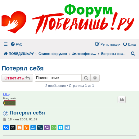
FAQ
Регистрация
Вход
П
ПОБЕДИШЬ.РУ
Список форумов
Философский раздел
Вопросы священнику
Потерял себя
Поиск
Расширенный поис
Ответить
2 сообщения • Страница
1
из
1
LiLo
Рядовой
Потерял себя
Сообщение
18 июн 2009, 01:37