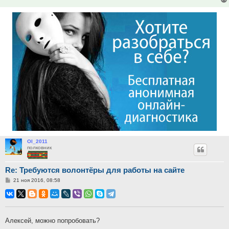
Ol_2011
полковник
Re: Требуются волонтёры для работы на сайте
Сообщение
21 ноя 2016, 08:58
Алексей, можно попробовать?