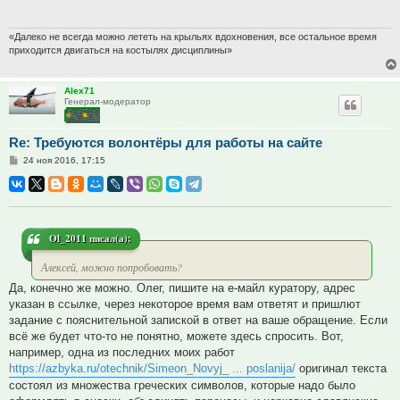
«Далеко не всегда можно лететь на крыльях вдохновения, все остальное время
приходится двигаться на костылях дисциплины»
Alex71
Генерал-модератор
Re: Требуются волонтёры для работы на сайте
Сообщение
24 ноя 2016, 17:15
Ol_2011 писал(а):
Алексей, можно попробовать?
Да, конечно же можно. Олег, пишите на е-майл куратору, адрес
указан в ссылке, через некоторое время вам ответят и пришлют
задание с пояснительной запиской в ответ на ваше обращение. Если
всё же будет что-то не понятно, можете здесь спросить. Вот,
например, одна из последних моих работ
https://azbyka.ru/otechnik/Simeon_Novyj_ ... poslanija/
оригинал текста
состоял из множества греческих символов, которые надо было