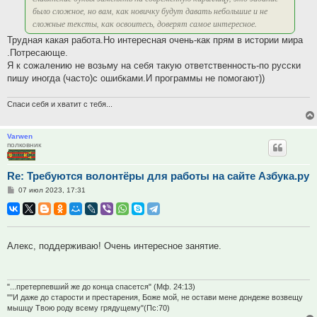
было сложное, но вам, как новичку будут давать небольшие и не
сложные тексты, как освоитесь, доверят самое интересное.
Трудная какая работа.Но интересная очень-как прям в истории мира
.Потресающе.
Я к сожалению не возьму на себя такую ответственность-по русски
пишу иногда (часто)с ошибками.И программы не помогают))
Спаси себя и хватит с тебя...
Varwen
полковник
Re: Требуются волонтёры для работы на сайте Азбука.ру
Сообщение
07 июл 2023, 17:31
Алекс, поддерживаю! Очень интересное занятие.
"...претерпевший же до конца спасется" (Мф. 24:13)
""И даже до старости и престарения, Боже мой, не остави мене дондеже возвещу
мышцу Твою роду всему грядущему"(Пс:70)