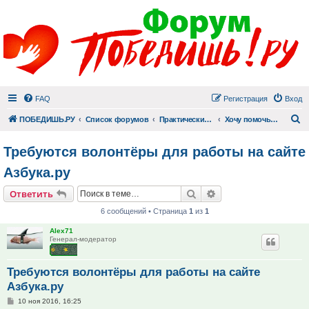
FAQ
Регистрация
Вход
П
ПОБЕДИШЬ.РУ
Список форумов
Практический раздел
Хочу помочь другому
Требуются волонтёры для работы на сайте
Азбука.ру
Поиск
Расширенный поис
Ответить
6 сообщений • Страница
1
из
1
Alex71
Генерал-модератор
Требуются волонтёры для работы на сайте
Азбука.ру
Сообщение
10 ноя 2016, 16:25