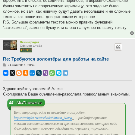
оформлять в сноски, объединять переносы, и церковно-славянские
буквы заменять на современную кириллицу, это задание было
сложное, но вам, как новичку будут давать небольшие и не сложные
тексты, как освоитесь, доверят самое интересное.
P.S. Большие фрагменты текстов можно править функцией
"автозамена", заменяя букву или слово на нужное по всему тексту.
Ленинградка
Офицер штаба
Re: Требуются волонтёры для работы на сайте
Сообщение
24 ноя 2016, 20:49
Здравствуйте уважаемый Алекс.
Скопировала Ваше объявление-разослала православным знакомым.
Alex71 писал(а):
Вот, например, одна из последних моих работ
https://azbyka.ru/otechnik/Simeon_Novyj
_ ... poslanija/ оригинал
текста состоял из множества греческих символов, которые надо
было оформлять в сноски, объединять переносы, и церковно-
славянские буквы заменять на современную кириллицу, это задание