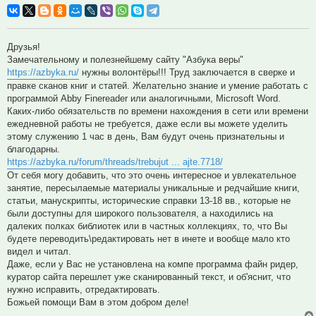
Друзья!
Замечательному и полезнейшему сайту "Азбука веры"
https://azbyka.ru/
нужны волонтёры!!! Труд заключается в сверке и
правке сканов книг и статей. Желательно знание и умение работать с
программой Abby Finereader или аналогичными, Microsoft Word.
Каких-либо обязательств по времени нахождения в сети или времени
ежедневной работы не требуется, даже если вы можете уделить
этому служению 1 час в день, Вам будут очень признательны и
благодарны.
https://azbyka.ru/forum/threads/trebujut ... ajte.7718/
От себя могу добавить, что это очень интересное и увлекательное
занятие, пересылаемые материалы уникальные и редчайшие книги,
статьи, манускрипты, исторические справки 13-18 вв., которые не
были доступны для широкого пользователя, а находились на
далеких полках библиотек или в частных коллекциях, то, что Вы
будете переводить\редактировать нет в инете и вообще мало кто
видел и читал.
Даже, если у Вас не установлена на компе программа файн ридер,
куратор сайта перешлет уже сканированный текст, и об'яснит, что
нужно исправить, отредактировать.
Божьей помощи Вам в этом добром деле!