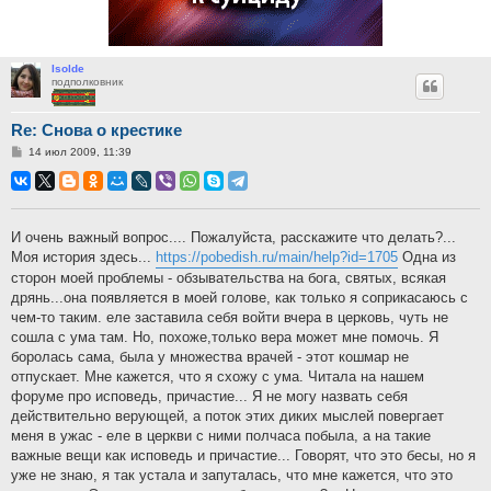
Isolde
подполковник
Re: Снова о крестике
Сообщение
14 июл 2009, 11:39
И очень важный вопрос.... Пожалуйста, расскажите что делать?...
Моя история здесь...
https://pobedish.ru/main/help?id=1705
Одна из
сторон моей проблемы - обзывательства на бога, святых, всякая
дрянь...она появляется в моей голове, как только я соприкасаюсь с
чем-то таким. еле заставила себя войти вчера в церковь, чуть не
сошла с ума там. Но, похоже,только вера может мне помочь. Я
боролась сама, была у множества врачей - этот кошмар не
отпускает. Мне кажется, что я схожу с ума. Читала на нашем
форуме про исповедь, причастие... Я не могу назвать себя
действительно верующей, а поток этих диких мыслей повергает
меня в ужас - еле в церкви с ними полчаса побыла, а на такие
важные вещи как исповедь и причастие... Говорят, что это бесы, но я
уже не знаю, я так устала и запуталась, что мне кажется, что это