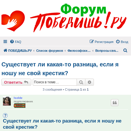
FAQ
Регистрация
Вход
П
ПОБЕДИШЬ.РУ
Список форумов
Философский раздел
Вопросы священнику
Существует ли какая-то разница, если я
ношу не свой крестик?
Поиск
Расширенный поис
Ответить
3 сообщения • Страница
1
из
1
Isolde
подполковник
Существует ли какая-то разница, если я ношу не
свой крестик?