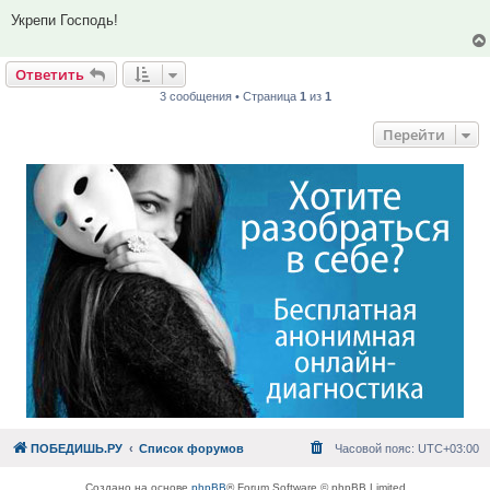
Укрепи Господь!
Ответить
3 сообщения • Страница
1
из
1
Перейти
ПОБЕДИШЬ.РУ
Список форумов
Часовой пояс:
UTC+03:00
Создано на основе
phpBB
® Forum Software © phpBB Limited