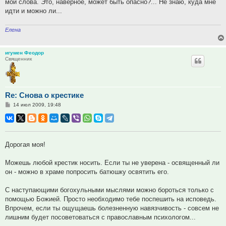
мои слова. Это, наверное, может быть опасно?... Не знаю, куда мне
идти и можно ли...
Елена
игумен Феодор
Священник
Re: Снова о крестике
Сообщение
14 июл 2009, 19:48
Дорогая моя!
Можешь любой крестик носить. Если ты не уверена - освященный ли
он - можно в храме попросить батюшку освятить его.
С наступающими богохульными мыслями можно бороться только с
помощью Божией. Просто необходимо тебе поспешить на исповедь.
Впрочем, если ты ощущаешь болезненную навязчивость - совсем не
лишним будет посоветоваться с православным психологом...