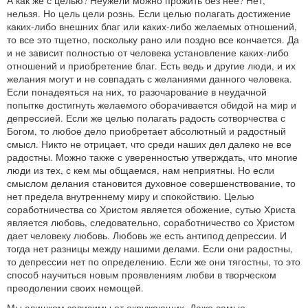
А как же с целью? Неужели можно прожить без нее? Нет,
нельзя. Но цель цели рознь. Если целью полагать достижение
каких-либо внешних благ или каких-либо желаемых отношений,
то все это тщетно, поскольку рано или поздно все кончается. Да
и не зависит полностью от человека установление каких-либо
отношений и приобретение благ. Есть ведь и другие люди, и их
желания могут и не совпадать с желаниями данного человека.
Если понадеяться на них, то разочарование в неудачной
попытке достигнуть желаемого оборачивается обидой на мир и
депрессией. Если же целью полагать радость сотворчества с
Богом, то любое дело приобретает абсолютный и радостный
смысл. Никто не отрицает, что среди наших дел далеко не все
радостны. Можно также с уверенностью утверждать, что многие
люди из тех, с кем мы общаемся, нам неприятны. Но если
смыслом делания становится духовное совершенствование, то
нет предела внутреннему миру и спокойствию. Целью
соработничества со Христом является обожение, сутью Христа
является любовь, следовательно, соработничество со Христом
дает человеку любовь. Любовь же есть антипод депрессии. И
тогда нет разницы между нашими делами. Если они радостны,
то депрессии нет по определению. Если же они тягостны, то это
способ научиться новым проявлениям любви в творческом
преодолении своих немощей.
Мы слишком зависимы от окружающих. Даже самые