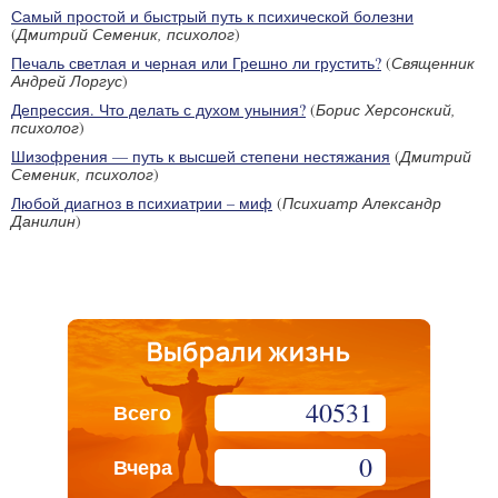
Самый простой и быстрый путь к психической болезни
(
Дмитрий Семеник, психолог
)
Печаль светлая и черная или Грешно ли грустить?
(
Священник
Андрей Лоргус
)
Депрессия. Что делать с духом уныния?
(
Борис Херсонский,
психолог
)
Шизофрения — путь к высшей степени нестяжания
(
Дмитрий
Семеник, психолог
)
Любой диагноз в психиатрии – миф
(
Психиатр Александр
Данилин
)
40531
Всего
0
Вчера