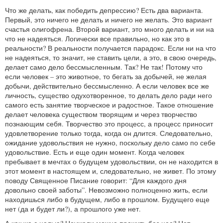
Что же делать, как победить депрессию? Есть два варианта.
Первый, это ничего не делать и ничего не желать. Это вариант
счастья олигофрена. Второй вариант, это много делать и ни на
что не надеяться. Логически все правильно, но как это в
реальности? В реальности получается парадокс. Если ни на что
не надеяться, то значит, не ставить цели, а это, в свою очередь,
делает само дело бессмысленным. Так? Не так! Потому что
если человек – это животное, то бегать за добычей, не желая
добычи, действительно бессмысленно. А если человек все же
личность, существо одухотворенное, то делать дело ради него
самого есть занятие творческое и радостное. Такое отношение
делает человека существом творящим и через творчество
познающим себя. Творчество это процесс, а процесс приносит
удовлетворение только тогда, когда он длится. Следовательно,
ожидание удовольствия не нужно, поскольку дело само по себе
удовольствие. Есть и еще один момент. Когда человек
пребывает в мечтах о будущем удовольствии, он не находится в
этот момент в настоящем и, следовательно, не живет. По этому
поводу Священное Писание говорит: “Для каждого дня
довольно своей заботы”. Невозможно полноценно жить, если
находишься либо в будущем, либо в прошлом. Будущего еще
нет (да и будет ли?), а прошлого уже нет.