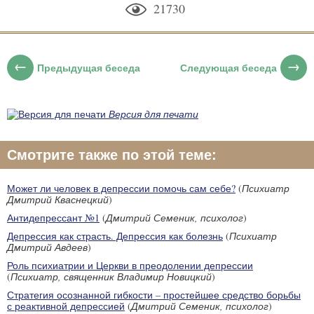
21730
Предыдущая беседа
Следующая беседа
Версия для печати
Смотрите также по этой теме:
Может ли человек в депрессии помочь сам себе?
(
Психиатр
Дмитрий Кваснецкий
)
Антидепрессант №1
(
Дмитрий Семеник, психолог
)
Депрессия как страсть. Депрессия как болезнь
(
Психиатр
Дмитрий Авдеев
)
Роль психиатрии и Церкви в преодолении депрессии
(
Психиатр, священник Владимир Новицкий
)
Стратегия осознанной гибкости – простейшее средство борьбы
с реактивной депрессией
(
Дмитрий Семеник, психолог
)