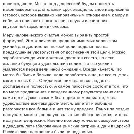
происходящее. Мы же под депрессией будем понимать
накопившееся за длительный срок эмоциональное напряжение
(стресс), которое вызвано неправильным отношением к миру и
себе, что приводит к накоплению неудач и снижению
внутренней гармонии в человеке.
Меру человеческого счастья можно выразить простой
формулой. Это количество предпринимаемых человеком
усилий для достижения некоей цели, поделенное на
предвкушение удовольствия от достижения этой цели. Можно
заработаться до изнеможения, достигая своего, но если
желание будущего удовольствия велико, то все усилия
умаляются перед величиной ожиданий. Всегда кажется, что
могло бы быть и больше, надо поработать еще, не все еще так,
как хотелось бы... Ожидаемое никогда не совпадает с
достигаемым полностью. А самое пакостное состоит в том, что
по мере продвижения к вожделенному результату меняются
сами цели. Даже в самом благоприятном варианте, когда
удовольствие все-таки достигается, аппетит и амбиции
разгораются все больше и нет этому предела. Рано или поздно
наступает момент, когда удовольствие обесценивается, и тогда
наступает депрессия. Именно поэтому кончали самоубийством
в двадцать лет избалованные римские патриции, да и в царской
России такие настроения были не редкостью.