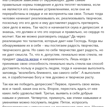
правильные нормы поведения и долга тяготят человека, если
не являются его личными устремлениями, если они не
переработаны в сердце и не восприняты как свои. Только тогда
человек начинает реализовывать их, реализовывать творчески,
поскольку это его дело и ему доставляет радость претворять
свое дело в жизнь. Так часто и начинается скука и депрессия: и
знаешь, что должен и что это хорошо и правильно, но сердце-то
молчит. Как же можно разговорить сердце? Да через
реализацию тех талантов, которые дает нам Господь. Когда мы
обнаруживаем их в себе – мы постигаем радость творчества,
творческого дела. Но само по себе творчество дает радость, но
не дает смысла. То, что я, допустим, гениально мою стекла, не
придает
смысла жизни
и направленность. Лишь когда я
принимаю свою способность гениально мыть стекла как способ
доставлять пользу и радость людям, тогда я начинаю выполнять
заповедь “возлюбить ближнего, как самого себя”. А выполняя
ее, я соработничаю Богу и тем духовно и творчески расту.
Так как же победить депрессию? Первое, принять свою жизнь
всю и такой, какая она есть. Второе, перестать ждать от нее
каких либо удовольствий. Третье, выявить в себе добрые
навыки и умения. Четвертое, прикинуть, как этими навыками и
умениями можно послужить людям. Пятое, испросить
благословления у священника на реализацию этих дел. Шестое,