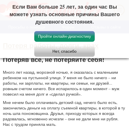
Если Вам больше 25 лет, за один час Вы
можете узнать основные причины Вашего
душевного состояния.
Просьбы о помощи
Форум
Отзывы о сайте
Потеря работы, долги, крах
Потеряв все, не потеряйте себя!
Много лет назад, морозной ночью, я оказалась с маленьким
ребенком на пустынной улице. У меня не было ничего – ни
работы, ни зарплаты, ни квартиры, ни семьи, ни друзей...
ровным счетом ничего. Все испарилось в один момент – муж
повесил на меня долг и «сделал ручкой».
Мне нечем было оплачивать детский сад, нечего было есть,
закончились деньги на оплату съемной квартиры, в которой в ту
ночь шла поножовщина. Друзья, приходу которых я всегда
радовалась, мгновенно исчезли – они не дали мне ни рубля.
Нас с трудом приняла мать.