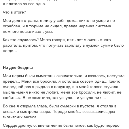
я платила за все одна.
Что в итоге?
Мои долги отданы, я живу у себя дома, никто не умер и не
ограблен, и в тюрьме не сидел, правда нервная система
немного пошаливает, увы.
Как это случилось? Мягко говоря, пять лет я очень много
работала, притом, что получать зарплату в нужной сумме было
негде…
На дне бездны
Мои нервы были вымотаны окончательно, и казалось, наступил
предел... Меня все бросили, я осталась совсем одна... Как-то
очередной раз я рыдала в подушку, и в моей голове стучала
мысль «меня никто не любит, меня все бросили, не любит, не
любит...». Я не заметила, как уснула... и уснула ли я...
Во сне я открыла глаза, были сумерки в пустоте, я стояла в
слезах и смотрела вверх. Передо мной... возвышались два
гигантских ангела...
Сердце дрогнуло, впечатление было такое, как будто передо