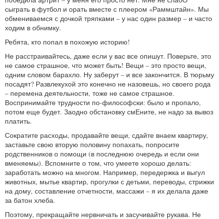
сыграть в футбол и орать вместе с плеером «Раммштайн». Мы
обмениваемся с дочкой тряпками – у нас один размер – и часто
ходим в обнимку.
Ребята, кто попал в похожую историю!
Не расстраивайтесь, даже если у вас все опишут. Поверьте, это
не самое страшное, что может быть! Вещи – это просто вещи,
одним словом барахло. Ну заберут – и все закончится. В тюрьму
посадят? Развлекухой это конечно не назовешь, но своего рода
– перемена деятельности, тоже не самое страшное.
Воспринимайте трудности по-философски: было и пропало,
потом еще будет. Заодно обстановку смЕните, не надо за вывоз
платить.
Сократите расходы, продавайте вещи, сдайте внаем квартиру,
заставьте свою вторую половину попахать, попросите
родственников о помощи (в последнюю очередь и если они
вменяемы). Вспомните о том, что умеете хорошо делать:
заработать можно на многом. Например, передержка и выгул
животных, мытье квартир, прогулки с детьми, переводы, стрижки
на дому, составление отчетности, массажи – я их делала даже
за батон хлеба.
Поэтому, прекращайте нервничать и засучивайте рукава. Не