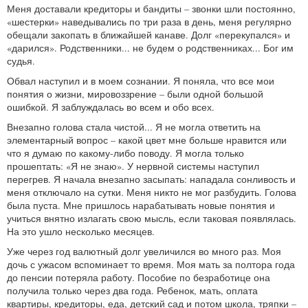
Меня доставали кредиторы и бандиты – звонки шли постоянно,
«шестерки» наведывались по три раза в день, меня регулярно
обещали закопать в ближайшей канаве. Долг «перекупался» и
«дарился». Родственники... не будем о родственниках... Бог им
судья.
Обвал наступил и в моем сознании. Я поняла, что все мои
понятия о жизни, мировоззрение – были одной большой
ошибкой. Я заблуждалась во всем и обо всех.
Внезапно голова стала чистой... Я не могла ответить на
элементарный вопрос – какой цвет мне больше нравится или
что я думаю по какому-либо поводу. Я могла только
прошептать: «Я не знаю». У нервной системы наступил
перегрев. Я начала внезапно засыпать: нападала сонливость и
меня отключало на сутки. Меня никто не мог разбудить. Голова
была пуста. Мне пришлось нарабатывать новые понятия и
учиться внятно излагать свою мысль, если таковая появлялась.
На это ушло несколько месяцев.
Уже через год валютный долг увеличился во много раз. Моя
дочь с ужасом вспоминает то время. Моя мать за полтора года
до пенсии потеряла работу. Пособие по безработице она
получила только через два года. Ребенок, мать, оплата
квартиры, кредиторы, еда, детский сад и потом школа, тряпки –