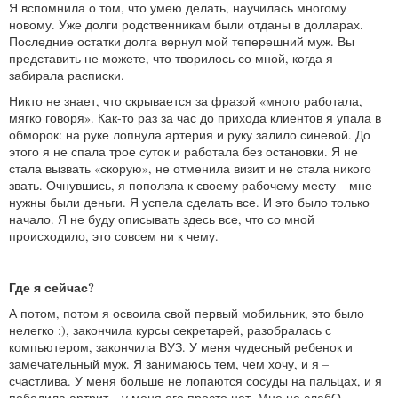
Я вспомнила о том, что умею делать, научилась многому
новому. Уже долги родственникам были отданы в долларах.
Последние остатки долга вернул мой теперешний муж. Вы
представить не можете, что творилось со мной, когда я
забирала расписки.
Никто не знает, что скрывается за фразой «много работала,
мягко говоря». Как-то раз за час до прихода клиентов я упала в
обморок: на руке лопнула артерия и руку залило синевой. До
этого я не спала трое суток и работала без остановки. Я не
стала вызвать «скорую», не отменила визит и не стала никого
звать. Очнувшись, я поползла к своему рабочему месту – мне
нужны были деньги. Я успела сделать все. И это было только
начало. Я не буду описывать здесь все, что со мной
происходило, это совсем ни к чему.
Где я сейчас?
А потом, потом я освоила свой первый мобильник, это было
нелегко :), закончила курсы секретарей, разобралась с
компьютером, закончила ВУЗ. У меня чудесный ребенок и
замечательный муж. Я занимаюсь тем, чем хочу, и я –
счастлива. У меня больше не лопаются сосуды на пальцах, и я
победила артрит – у меня его просто нет. Мне не слабО