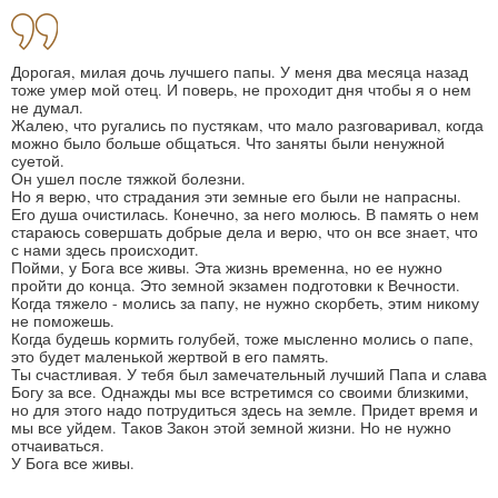
Дорогая, милая дочь лучшего папы. У меня два месяца назад
тоже умер мой отец. И поверь, не проходит дня чтобы я о нем
не думал.
Жалею, что ругались по пустякам, что мало разговаривал, когда
можно было больше общаться. Что заняты были ненужной
суетой.
Он ушел после тяжкой болезни.
Но я верю, что страдания эти земные его были не напрасны.
Его душа очистилась. Конечно, за него молюсь. В память о нем
стараюсь совершать добрые дела и верю, что он все знает, что
с нами здесь происходит.
Пойми, у Бога все живы. Эта жизнь временна, но ее нужно
пройти до конца. Это земной экзамен подготовки к Вечности.
Когда тяжело - молись за папу, не нужно скорбеть, этим никому
не поможешь.
Когда будешь кормить голубей, тоже мысленно молись о папе,
это будет маленькой жертвой в его память.
Ты счастливая. У тебя был замечательный лучший Папа и слава
Богу за все. Однажды мы все встретимся со своими близкими,
но для этого надо потрудиться здесь на земле. Придет время и
мы все уйдем. Таков Закон этой земной жизни. Но не нужно
отчаиваться.
У Бога все живы.