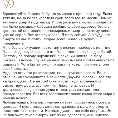
Здравствуйте. У меня бабушка умирала в прошлом году. Было
тяжело, но за более короткий срок, всего где-то месяц. Помню,
как папа умер 4 года назад. И оба раза думали, что обойдётся,
как было раньше, у бабушки вообще слабое здоровье было с
детства, ей постоянно прогнозировали смерть, поэтому никто
уже не верил. Всё это случилось. Я живу сейчас. А в будущем
смерть мамы. И опять, скорее всего, ничто не будет
предвещать.
Я не была в ситуации претензии к врачам, наоборот, понятно
было, когда случилось, что это был естественный ход событий.
Поэтому по поводу нарушений в лечении ничего не могу
сказать. В любом случае не надо винить себя и отказываться от
радостей. Хотя бы потому, что папа не хотел причинять горе
своей смертью.
Надо понять: это расставание, но не крушение всего. Ваши
отношения сохраняются в вечности! Дружба, любовь - всё это
не пропадает. Всё не зря! В вечности люди встречаются,
узнают друг друга, всё помнят. Никто не исчезает. И
трагическое разделение души и тела, разложение тела
преодолевается. Бог всех восстановит после конца этого мира и
начала нового.
Любовь наша к близким сильнее смерти. Обратитесь к Богу, в
церковь. И пусть тоска станет ожиданием, а мысли о смерти -
подготовкой к вечности. Не надо думать, как себя погубить. Это
не поможет, такая смерть никому не сделает лучше, чувство