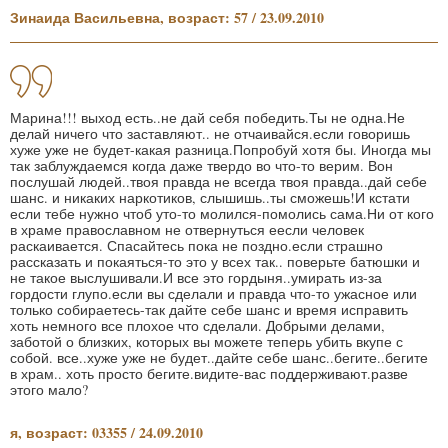
Зинаида Васильевна, возраст: 57 / 23.09.2010
Марина!!! выход есть..не дай себя победить.Ты не одна.Не
делай ничего что заставляют.. не отчаивайся.если говоришь
хуже уже не будет-какая разница.Попробуй хотя бы. Иногда мы
так заблуждаемся когда даже твердо во что-то верим. Вон
послушай людей..твоя правда не всегда твоя правда..дай себе
шанс. и никаких наркотиков, слышишь..ты сможешь!И кстати
если тебе нужно чтоб уто-то молился-помолись сама.Ни от кого
в храме православном не отвернуться еесли человек
раскаивается. Спасайтесь пока не поздно.если страшно
рассказать и покаяться-то это у всех так.. поверьте батюшки и
не такое выслушивали.И все это гордыня..умирать из-за
гордости глупо.если вы сделали и правда что-то ужасное или
только собираетесь-так дайте себе шанс и время исправить
хоть немного все плохое что сделали. Добрыми делами,
заботой о близких, которых вы можете теперь убить вкупе с
собой. все..хуже уже не будет..дайте себе шанс..бегите..бегите
в храм.. хоть просто бегите.видите-вас поддерживают.разве
этого мало?
я, возраст: 03355 / 24.09.2010