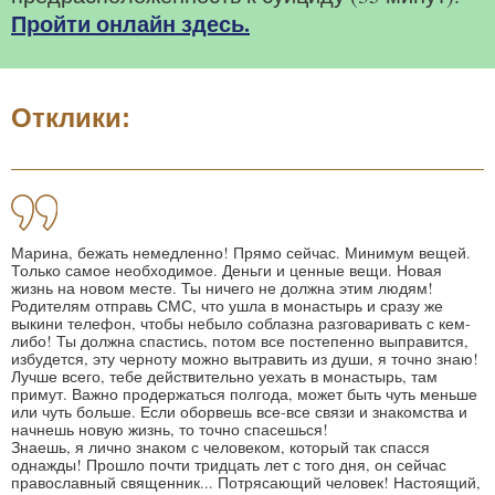
Пройти онлайн здесь.
Отклики:
Марина, бежать немедленно! Прямо сейчас. Минимум вещей.
Только самое необходимое. Деньги и ценные вещи. Новая
жизнь на новом месте. Ты ничего не должна этим людям!
Родителям отправь СМС, что ушла в монастырь и сразу же
выкини телефон, чтобы небыло соблазна разговаривать с кем-
либо! Ты должна спастись, потом все постепенно выправится,
избудется, эту черноту можно вытравить из души, я точно знаю!
Лучше всего, тебе действительно уехать в монастырь, там
примут. Важно продержаться полгода, может быть чуть меньше
или чуть больше. Если оборвешь все-все связи и знакомства и
начнешь новую жизнь, то точно спасешься!
Знаешь, я лично знаком с человеком, который так спасся
однажды! Прошло почти тридцать лет с того дня, он сейчас
православный священник... Потрясающий человек! Настоящий,