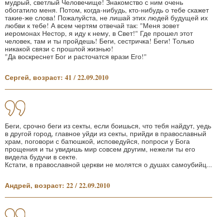
мудрый, светлый Человечище! Знакомство с ним очень
обогатило меня. Потом, когда-нибудь, кто-нибудь о тебе скажет
такие-же слова! Пожалуйста, не лишай этих людей будущей их
любви к тебе! А всем чертям отвечай так: "Меня зовет
иеромонах Нестор, я иду к нему, в Свет!" Где прошел этот
человек, там и ты пройдешь! Беги, сестричка! Беги! Только
никакой связи с прошлой жизнью!
"Да воскреснет Бог и расточатся врази Его!"
Сергей, возраст: 41 / 22.09.2010
Беги, срочно беги из секты, если боишься, что тебя найдут, уедь
в другой город, главное уйди из секты, прийди в православный
храм, поговори с батюшкой, исповедуйся, попроси у Бога
прощения и ты увидишь мир совсем другим, нежели ты его
видела будучи в секте.
Кстати, в православной церкви не молятся о душах самоубийц...
Андрей, возраст: 22 / 22.09.2010