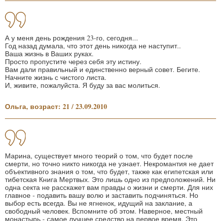
А у меня день рождения 23-го, сегодня...
Год назад думала, что этот день никогда не наступит..
Ваша жизнь в Ваших руках.
Просто пропустите через себя эту истину.
Вам дали правильный и единственно верный совет. Бегите.
Начните жизнь с чистого листа.
И, живите, пожалуйста. Я буду за вас молиться.
Ольга, возраст: 21 / 23.09.2010
Марина, существует много теорий о том, что будет после
смерти, но точно никто никогда не узнает. Некромантия не дает
объективного знания о том, что будет, также как египетская или
тибетская Книга Мертвых. Это лишь одно из предположений. Ни
одна секта не расскажет вам правды о жизни и смерти. Для них
главное - подавить вашу волю и заставить подчиняться. Но
выбор есть всегда. Вы не ягненок, идущий на заклание, а
свободный человек. Вспомните об этом. Наверное, местный
монастырь - самое лучшее средство на первое время. Это