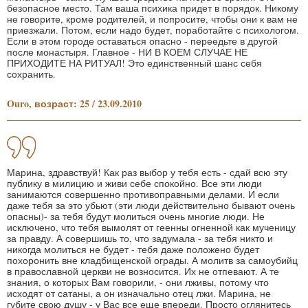
безопасное место. Там ваша психика придет в порядок. Никому
не говорите, кроме родителей, и попросите, чтобы они к вам не
приезжали. Потом, если надо будет, поработайте с психологом.
Если в этом городе оставаться опасно - переедьте в другой
после монастыря. Главное - НИ В КОЕМ СЛУЧАЕ НЕ
ПРИХОДИТЕ НА РИТУАЛ! Это единственный шанс себя
сохранить.
Ouro, возраст: 25 / 23.09.2010
Марина, здравствуй! Как раз выбор у тебя есть - сдай всю эту
публику в милицию и живи себе спокойно. Все эти люди
занимаются совершенно противоправными делами. И если
даже тебя за это убьют (эти люди действительно бывают очень
опасны)- за тебя будут молиться очень многие люди. Не
исключено, что тебя вымолят от геенны огненной как мученицу
за правду. А совершишь то, что задумала - за тебя никто и
никогда молиться не будет - тебя даже положено будет
похоронить вне кладбищенской ограды. А молитв за самоубийц
в православной церкви не возносится. Их не отпевают. А те
знания, о которых Вам говорили, - они лживы, потому что
исходят от сатаны, а он изначально отец лжи. Марина, не
губите свою душу - у Вас все еще впереди. Просто оглянитесь