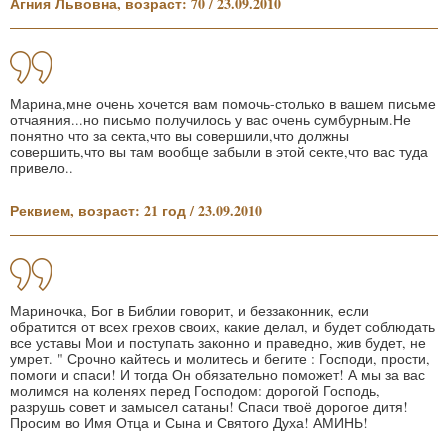
Агния Львовна, возраст: 70 / 23.09.2010
Марина,мне очень хочется вам помочь-столько в вашем письме
отчаяния...но письмо получилось у вас очень сумбурным.Не
понятно что за секта,что вы совершили,что должны
совершить,что вы там вообще забыли в этой секте,что вас туда
привело..
Реквием, возраст: 21 год / 23.09.2010
Мариночка, Бог в Библии говорит, и беззаконник, если
обратится от всех грехов своих, какие делал, и будет соблюдать
все уставы Мои и поступать законно и праведно, жив будет, не
умрет. " Срочно кайтесь и молитесь и бегите : Господи, прости,
помоги и спаси! И тогда Он обязательно поможет! А мы за вас
молимся на коленях перед Господом: дорогой Господь,
разрушь совет и замысел сатаны! Спаси твоё дорогое дитя!
Просим во Имя Отца и Сына и Святого Духа! АМИНЬ!