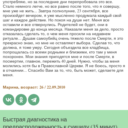
употребляю, но за последние дни перепробовала это все.
Стало немного легче, но все равно после того, что я совершу,
мне уже не жить... Завтра полнолуние, 23 сентября, все
произойдет вечером, я уже мысленно продумала каждый свой
шаг и каждое действие. Но покоя на душе нет. Меня все
оставили и все отвернулись. Родителей не будет, они в
командировке до конца месяца. Наказали меня за дело, просто
отказалась сделать то, о чем меня просили на недавнем
ритуале... Душам самоубийц очень тяжело после Смерти, я это
прекрасно знаю, но мне не оставляют выбора. Сделав то, что
должна, я тоже умру. Сегодня объездила все кладбища,
попрощалась со всеми родными и близкими, кто там у меня
похоронен. Мои знания пригодятся мне и после Смерти, в
посмертии, главное, пережить 40 дней. Нужно, чтобы за меня
молились хотя бы в Православной Церкви. Я не боюсь, просто я
в отчаянии... Спасибо Вам за то, что, быть может, сделаете для
меня.
Марина, возраст: 26 / 22.09.2010
Быстрая диагностика на
предрасположенность к суициду (35 минут).