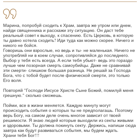
Марина, попробуй сходить к Храм, завтра же утром или днем,
найди священника и расскажи эту ситуацию. Он даст тебе
реальный совет к выходу, к спасению. Есть Церковь, в которую
ты давно хотела сходить? Иди туда как можно скорее. Ничего и
никого не бойся.
Говоришь они взрослые, но ведь и ты- не маленькая. Ничего не
употребляй ни в коем случае, сопротивляйся до последнего.
Выбор у тебя есть всегда. А если тебя убьют- ведь это гораздо
лучше чем позорная смерть самоубийцы. Даже не сравнивай
эти смерти- слишком большая разница. Не решай за Господа
Бога, что с тобой будет после физической смерти, это только
Его воля.
Повторяй "Господи Иисусе Христе Сыне Божий, помилуй меня
грешную." сколько сможешь.
Пойми, все в жизни меняется. Каждую минуту могут
происходить события о которых ты не предполагашь. Поэтому
верь Богу, на самом деле очень многое зависит от твоей
решимости. Я знаю людей которые выходили из секты живыми
и здоровыми. Ты должна покинуть секту. Держись, напиши сюда
завтра как будут развиваться события, мы будем ждать.
Храни тебя Бог!!!