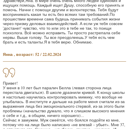
Здравствуй,Яна. В мире очень очень много людей одиноких и
ищущих помощь. Каждый ищет Душу, способную его принять и
помочь. Начни с помощи другим и волонтерства. Тебя будут
воспринимать какая ты есть без всяких там требований.По
прошествии времени сама будешь принимать события жизни
через призму деловых взаимодействий. А если уж тебя совсем
'достанет' чувство, что то или это в тебе не так, то поищи
психолога. Всё можно исправить. Ты просто растрепала себе
нервы. Выше голову. Ты все преодолеешь.У тебя есть чем
брать и есть таланты.Я в тебя верю. Обнимаю.
Янна , возраст: 52 / 22.02.2024
Привет!
У меня в 10 лет был паралич Белла (левая сторона лица
перестала двигаться). В школе дразнили кривой. К концу школы
я настолько научилась контролировать мимику, что вообще не
улыбалась. В институте и дальше на работе меня считали из-за
выражения лица без эмоционального стервой, из-за этого были
проблемы (начальство думало, что я слишком высокого мнения
о себе и т.д., в общем, ничего хорошего)...
Сейчас я замужем. Муж смеётся, что боялся подойти ко мне,
потому что на лице было написано «не влезай – убьет». Мне 37,