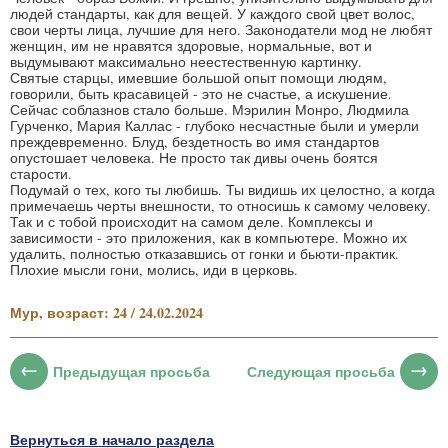
людей стандарты, как для вещей. У каждого свой цвет волос,
свои черты лица, лучшие для него. Законодатели мод не любят
женщин, им не нравятся здоровые, нормальные, вот и
выдумывают максимально неестественную картинку.
Святые старцы, имевшие большой опыт помощи людям,
говорили, быть красавицей - это не счастье, а искушение.
Сейчас соблазнов стало больше. Мэрилин Монро, Людмила
Гурченко, Мария Каллас - глубоко несчастные были и умерли
преждевременно. Блуд, бездетность во имя стандартов
опустошает человека. Не просто так дивы очень боятся
старости.
Подумай о тех, кого ты любишь. Ты видишь их целостно, а когда
примечаешь черты внешности, то относишь к самому человеку.
Так и с тобой происходит на самом деле. Комплексы и
зависимости - это приложения, как в компьютере. Можно их
удалить, полностью отказавшись от гонки и бьюти-практик.
Плохие мысли гони, молись, иди в церковь.
Мур, возраст: 24 / 24.02.2024
Предыдущая просьба
Следующая просьба
Вернуться в начало раздела