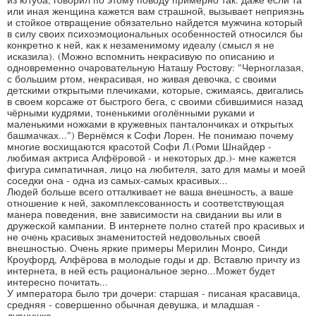
или иная женщина кажется вам страшной, вызывает неприязнь
и стойкое отвращение обязательно найдется мужчина который
в силу своих психоэмоциональных особенностей относился бы
конкретно к ней, как к незаменимому идеалу (смысл я не
исказила). (Можно вспомнить некрасивую по описанию и
одновременно очаровательную Наташу Ростову: "Черноглазая,
с большим ртом, некрасивая, но живая девочка, с своими
детскими открытыми плечиками, которые, сжимаясь, двигались
в своем корсаже от быстрого бега, с своими сбившимися назад
чёрными кудрями, тоненькими оголёнными руками и
маленькими ножками в кружевных панталончиках и открытых
башмачках...") Вернёмся к Софи Лорен. Не понимаю почему
многие восхищаются красотой Софи Л.(Роми Шнайдер -
любимая актриса Алфёровой - и некоторых др.)-​ мне кажется
фигура симпатичная, лицо на любителя, зато для мамы и моей
соседки она - одна из самых-самых красивых...
Людей больше всего отталкивает не ваша внешность, а ваше
отношение к ней, закомплексованность и соответствующая
манера поведения, вне зависимости на свидании вы или в
дружеской кампании. В интернете полно статей про красивых и
не очень красивых знаменитостей недовольных своей
внешностью. Очень яркие примеры Мерилин Монро, Синди
Кроуфорд, Алфёрова в молодые годы и др. Вставлю причту из
интернета, в ней есть рациональное зерно...Может будет
интересно почитать...
У императора было три дочери: старшая - писаная красавица,
средняя - совершенно обычная девушка, и младшая -
дурнушка.