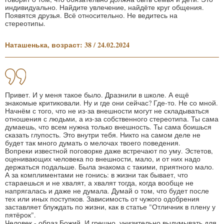
индивидуально. Найдите увлечение, найдёте круг общения.
Появятся друзья. Всё относительно. Не ведитесь на
стереотипы.
Наташенька, возраст: 38 / 24.02.2024
Привет. И у меня такое было. Дразнили в школе. А ещё
знакомые критиковали. Ну и где они сейчас? Где-то. Не со мной.
Начнём с того, что не из-за внешности могут не складываться
отношения с людьми, а из-за собственного стереотипа. Ты сама
думаешь, что всем нужна только внешность. Ты сама боишься
сказать глупость. Это внутри тебя. Никто на самом деле не
будет так много думать о мелочах твоего поведения.
Вопреки известной поговорке даже встречают по уму. Эстетов,
оценивающих человека по внешности, мало, и от них надо
держаться подальше. Была знакома с такими, приятного мало.
А за комплиментами не гонись: в жизни так бывает, что
стараешься и не хвалят, а хвалят тогда, когда вообще не
напрягалась и даже не думала. Думай о том, что будет после
тех или иных поступков. Зависимость от чужого одобрения
заставляет блуждать по жизни, как в статье "Отличник в плену у
пятёрок".
Человек - образ Божий. И грешно, унизительно выдумывать для