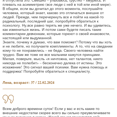
я отпустила это. Смешно – улыбаюсь, грустно – хмурюсь. И
плевать на асимметрию (все люди с ней в той или иной мере).
В общем, если вы дочитал до этого момента, послушайте
человека, который знает, каково это отличаться внешне от
людей. Прежде, чем перечеркнуть все и пойти на какой-то
радикальный, последний шаг, попробуйте обратиться к
психологу. Ну,все равно терять же уже нечего. И вы удивитесь,
как измениться жизнь. И потом сами будете писать такие
комментарии девчонкам, которые горюют о своей инаковости,
настоящей или выдуманной.
Знаете, почему я думаю, что вам поможет? Потому что вы хоть
и не любите, но получаете комплименты. А то, что на свидании
кому-то не понравились – не беда. Своего человека найти
трудно. Вам же тоже не все мальчики кажутся принцами.
Милая, поверьте, мысль «я ничтожна, нет талантов, никто
никогда не полюбит» – бесконечно далека от истины. Это
искажение! Это сигнал вашей психики. Вам нужна помощь и
поддержка! Попробуйте обратиться к специалисту.
Лена, возраст: 37 / 22.02.2024
Всем доброго времени суток! Если у вас и есть какие-то
внешние недостатки скорее всего​ вы сильно преувеличиваете
их и их значение в жизни. (Какой смысл зацикливаться?)...