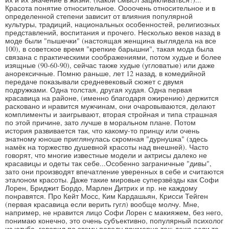
Красота понятие относительное. Оооочень относительное и в
определенной степени зависит от влияния популярной
культуры, традиций, национальных особенностей, религиозных
представлений, воспитания и прочего. Несколько веков назад в
моде были "пышечки" (настоящая женщина выглядела на все
100), в советское время "крепкие барышни", такая мода была
связана с практическими соображениями, потом худые и более
изящные (90-60-90), сейчас также худые​ (угловатые) или даже
анорексичные.​ Помню раньше, лет 12 назад, в комедийной
передаче показывали средневековый сюжет с двумя
подружками. Одна толстая, другая худая. Одна первая
красавица на районе, (именно благодаря ожирению) держится
расковано и нравится мужчинам, они очаровываются, делают
комплименты и заигрывают, вторая стройная и типа страшная
по этой причине, зато лучше в моральном плане.​ Потом
история развивается так, что какому-то принцу или очень
знатному юноше приглянулась скромная "дурнушка" (здесь
намёк на торжество душевной красоты над внешней). Часто
говорят, что многие известные модели и актрисы далеко не
красавицы и одеты так себе...Особенно заграничные "дивы",
зато они производят впечатление уверенных в себе и считаются
эталоном красоты. Даже такие мировые суперзвёзды как Софи
Лорен, Бриджит Бордо, Марлен Дитрих и пр. не каждому
понравятся. Про Кейт Мосс, Ким Кардашьян, Крисси Тейген
(первая красавица если верить гугл) вообще молчу. Мне,
например, не нравится лицо Софи Лорен с макияжем, без него,
понимаю конечно, это очень субъективно, популярный психолог
из ютуба, говорил по этому поводу примерно так: даже если та