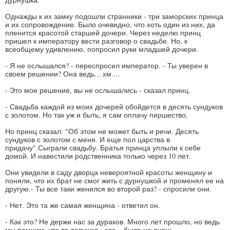
Однажды к их замку подошли странники - три заморских принца
и их сопровождение. Было очевидно, что хоть один из них, да
пленится красотой старшей дочери. Через неделю принц
пришел к императору вести разговор о свадьбе. Но, к
всеобщему удивлению, попросил руки младшей дочери.
- Я не ослышался? - переспросил император. - Ты уверен в
своем решении? Она ведь... хм....
- Это мое решение, вы не ослышались - сказал принц.
- Свадьба каждой из моих дочерей обойдется в десять сундуков
с золотом. Но так уж и быть, я сам оплачу пиршество.
Но принц сказал: "Об этом не может быть и речи. Десять
сундуков с золотом с меня. И еще пол царства в
придачу".Сыграли свадьбу. Братья принца уплыли к себе
домой. И навестили родственника только через 10 лет.
Они увидели в саду дворца невероятной красоты женщину и
поняли, что их брат не смог жить с дурнушкой и променял ее на
другую.- Ты все таки женился во второй раз? - спросили они.
- Нет. Это та же самая женщина - ответил он.
- Как это? Не держи нас за дураков. Много лет прошло, но ведь
мы помним, что та девушка...эээ....была не очень.