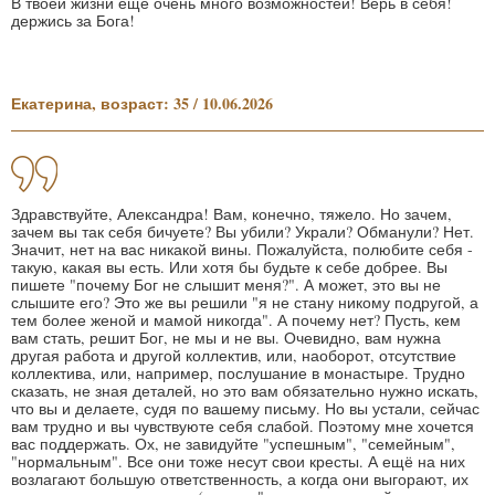
В твоей жизни еще очень много возможностей! Верь в себя!
держись за Бога!
Екатерина, возраст: 35 / 10.06.2026
Здравствуйте, Александра! Вам, конечно, тяжело. Но зачем,
зачем вы так себя бичуете? Вы убили? Украли? Обманули? Нет.
Значит, нет на вас никакой вины. Пожалуйста, полюбите себя -
такую, какая вы есть. Или хотя бы будьте к себе добрее. Вы
пишете "почему Бог не слышит меня?". А может, это вы не
слышите его? Это же вы решили "я не стану никому подругой, а
тем более женой и мамой никогда". А почему нет? Пусть, кем
вам стать, решит Бог, не мы и не вы. Очевидно, вам нужна
другая работа и другой коллектив, или, наоборот, отсутствие
коллектива, или, например, послушание в монастыре. Трудно
сказать, не зная деталей, но это вам обязательно нужно искать,
что вы и делаете, судя по вашему письму. Но вы устали, сейчас
вам трудно и вы чувствуюте себя слабой. Поэтому мне хочется
вас поддержать. Ох, не завидуйте "успешным", "семейным",
"нормальным". Все они тоже несут свои кресты. А ещё на них
возлагают большую ответственность, а когда они выгорают, их