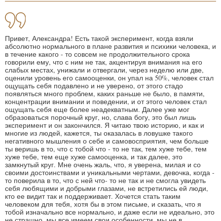
Привет, Александра! Есть такой эксперимент, когда взяли
абсолютно нормального в плане развития и психики человека, и
в течение какого - то совсем не продолжительного срока
говорили ему, что с ним не так, акцентируя внимания на его
слабых местах, унижали и отвергали, через неделю или две,
оценили уровень его самооценки, он упал на 50%, человек стал
ощущать себя подавлено и не уверено, от этого стадо
появляться много проблем, каких раньше не было, в памяти,
концентрации внимании и поведении, и от этого человек стал
ощущать себя еще более неадекватным. Далее уже мог
образоваться порочный круг, но, слава богу, это был лишь
эксперимент и он закончился. Я читаю твою историю, и как и
многие из людей, кажется, ты оказалась в ловушке такого
негативного мышления о себе и самовосприятия, чем больше
ты веришь в то, что с тобой что - то не так, тем хуже тебе, тем
хуже тебе, тем еще хуже самооценка, и так далее, это
замкнутый круг. Мне очень жаль, что, я уверена, милая и со
своими достоинствами и уникальными чертами, девочка, когда -
то поверила в то, что с ней что- то не так и не смогла увидеть
себя любящими и добрыми глазами, не встретились ей люди,
кто ее видит так и поддерживает. Хочется стать таким
человеком для тебя, хотя бы в этом письме, и сказать, что я
тобой изначально все нормально, и даже если не идеально, это
не страшно, мы все имеем свои особенности, мы не в