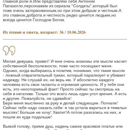
главной роли я.Или представляю себя Антоном
Папазогло,персонажем из сериала "Солдаты",который был
тоже очень заторможенным,но при этом добрым и честным.А
это главное,доброта и честность редко ценится людьми,но
всегда ценится Господом Богом.
Из пламя и света, возраст: 36 / 10.06.2026
Милая девушка, привет! И мне очень знакомы эти мысли насчет
собственной бесполезности, тоже часто посещают меня.
Однако, когда выбираюсь в позитив, понимаю, что такие мысли
- ложный отвратительный туман, который парализует и убивает
надежду. Не слушай их, не верь им. У абсолютно каждого
человека есть свои таланты и огромная ценность. И у тебя они
есть, это неоспоримый факт! Просто сейчас ты смотришь на
себя в негативе. Только это всего лишь один угол зрения. А есть
и другие. Пожалуйста, не сдавайся!
Бери меня мысленно за руку и делай следующее. Погнали!
Сейчас тебе надо сказать себе: я так устала вариться в тяжелых
мыслях! Больше не хочу! Хватит!А потом разозлись на них, и
пошли их куда подальше!
Вымой голову, прими душ, надень самое красивое платье или