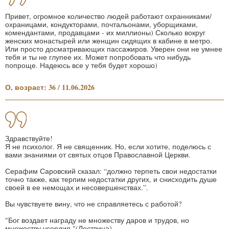
Привет, огромное количество людей работают охранниками/
охраницами, кондукторами, почтальонами, уборщиками,
комендантами, продавцами - их миллионы) Сколько вокруг
женских монастырей или женщин сидящих в кабине в метро.
Или просто досматривающих пассажиров. Уверен они не умнее
тебя и ты не глупее их. Может попробовать что нибудь
попроще. Надеюсь все у тебя будет хорошо)
О, возраст: 36 / 11.06.2026
Здравствуйте!
Я не психолог. Я не священник. Но, если хотите, поделюсь с
вами знаниями от святых отцов Православной Церкви.
Серафим Саровский сказал: “должно терпеть свои недостатки
точно также, как терпим недостатки других, и снисходить душе
своей в ее немощах и несовершенствах.”.
Вы чувствуете вину, что не справляетесь с работой?
"Бог воздает награду не множеству даров и трудов, но
множеству усердия."(Лествица)