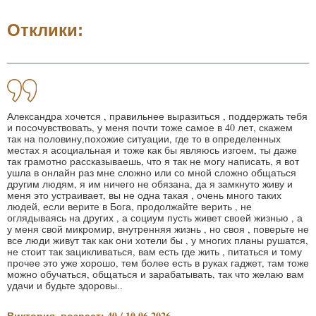
Отклики:
Александра хочется , правильнее выразиться , поддержать тебя
и посочувствовать, у меня почти тоже самое в 40 лет, скажем
так на половину,похожие ситуации, где то в определенных
местах я асоциальная и тоже как бы являюсь изгоем, ты даже
так грамотно рассказываешь, что я так не могу написать, я вот
ушла в онлайн раз мне сложно или со мной сложно общаться
другим людям, я им ничего не обязана, да я замкнуто живу и
меня это устраивает, вы не одна такая , очень много таких
людей, если верите в Бога, продолжайте верить , не
оглядываясь на других , а социум пусть живет своей жизнью , а
у меня свой микромир, внутренняя жизнь , но своя , поверьте не
все люди живут так как они хотели бы , у многих планы рушатся,
не стоит так зацикливаться, вам есть где жить , питаться и тому
прочее это уже хорошо, тем более есть в руках гаджет, там тоже
можно обучаться, общаться и зарабатывать, так что желаю вам
удачи и будьте здоровы..
Виктория, возраст: 40 / 10.06.2026