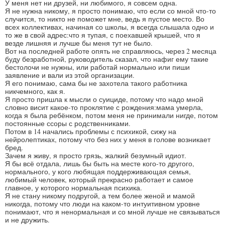
У меня нет ни друзей, ни любимого, я совсем одна.
Я не нужна никому, я просто понимаю, что если со мной что-то
случится, то никто не поможет мне, ведь я пустое место. Во
всех коллективах, начиная со школы, я всегда слышала одно и
то же в свой адрес:что я тупая, с поехавшей крышей, что я
везде лишняя и лучше бы меня тут не было.
Вот на последней работе опять не справляюсь, через 2 месяца
буду безработной, руководитель сказал, что нафиг ему такие
бестолочи не нужны, или работай нормально или пиши
заявление и вали из этой организации.
Я его понимаю, сама бы не захотела такого работника
никчемного, как я.
Я просто пришла к мысли о суициде, потому что надо мной
словно висит какое-то проклятие с рождения:мама умерла,
когда я была ребёнком, потом меня не принимали нигде, потом
постоянные ссоры с родственниками.
Потом в 14 начались проблемы с психикой, сижу на
нейролептиках, потому что без них у меня в голове возникает
бред.
Зачем я живу, я просто грязь, жалкий безумный идиот.
Я бы всё отдала, лишь бы быть на месте кого-то другого,
нормального, у кого любящая поддерживающая семья,
любимый человек, который прекрасно работает и самое
главное, у которого нормальная психика.
Я не стану никому подругой, а тем более женой и мамой
никогда, потому что люди на каком-то интуитивном уровне
понимают, что я ненормальная и со мной лучше не связываться
и не дружить.