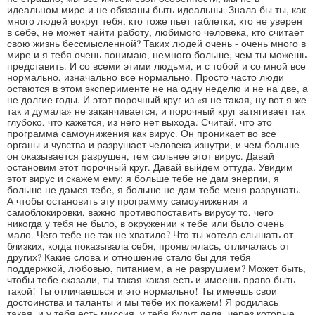
идеальном мире и не обязаны быть идеальны. Знала бы ты, как
много людей вокруг тебя, кто тоже пьет таблетки, кто не уверен
в себе, не может найти работу, любимого человека, кто считает
свою жизнь бессмысленной? Таких людей очень - очень много в
мире и я тебя очень понимаю, немного больше, чем ты можешь
представить. И со всеми этими людьми, и с тобой и со мной все
нормально, изначально все нормально. Просто часто люди
остаются в этом эксперименте не на одну неделю и не на две, а
не долгие годы. И этот порочный круг из «я не такая, ну вот я же
так и думала» не заканчивается, и порочный круг затягивает так
глубоко, что кажется, из него нет выхода. Считай, что это
программа самоунижения как вирус. Он проникает во все
органы и чувства и разрушает человека изнутри, и чем больше
он оказывается разрушен, тем сильнее этот вирус. Давай
остановим этот порочный круг. Давай выйдем оттуда. Увидим
этот вирус и скажем ему: я больше тебе не дам энергии, я
больше не дамся тебе, я больше не дам тебе меня разрушать.
А чтобы остановить эту программу самоунижения и
самоблокировки, важно противопоставить вирусу то, чего
никогда у тебя не было, в окружении к тебе или было очень
мало. Чего тебе не так не хватило? Что ты хотела слышать от
близких, когда показывала себя, проявлялась, отличалась от
других? Какие слова и отношение стало бы для тебя
поддержкой, любовью, питанием, а не разрушием? Может быть,
чтобы тебе сказали, ты такая какая есть и имеешь право быть
такой! Ты отличаешься и это нормально! Ты имеешь свои
достоинства и таланты и мы тебе их покажем! Я родилась
такая, и у тебя есть миссия, у тебя будут дела, через которые