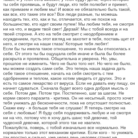
ты себя проявишь, и будут люди, кто тебя полюбит и примет,
как примаем и любим мы! И вовсе не обязательно быть такой,
как все, кто такие эти все? Все люди разные, ты можешь
находить тех, кто, как и ты, отличается, кто не похож на
большинство, кто идет своим путем! Мы любим тебя, не смотря
ни на что, и видим твой свет! Дерзай! Мы с тобой всегда и на
твоей стороне. А кто на тебя смотрит с неодобрением и
осуждением, пусть этот взгляд не захотит в тебя, поставь щит от
него, и смотри на наши глаза! Которые тебя любят!
Если бы ты имела такое отношение, то иначе бы относилась к
себе. От этого ты бы ощущала себя иначе и была бы более
раскрыта и проявлена. Общительна и уверена. Но, увы,
прошлое не изменить. Чего не было того нет. Но чего не было,
мы можем создать сами себе. Это теперь наша задача дать
себе такое отношение, начать на себя смотреть с тем
одобрением и теплом, какое хотим увидеть от других. Это и
есть то самое лекарство от вируса. Если не давать ему пищу, он
начнет сдуваться. Сначала будет всего одна добрая мысль о
себе. Потом две. Потом три. Постепенно, шаг за шагом. Не
корми своего паразита - критика. Он не несытный, просто хочет
тебя унижать до бесконечности, пока не опустошит полностью.
Скажи ему - я больше тебя не слушаю! Я теперь смотрю на
себя с любовью! Я буду себя подерживать любую и не смотря
ни на что, потому что я хочу дать шанс той девочке, той
чудесной девочке, которой этого так не хватило.
Пожалуйста, поверь, с тобой изначально все нормально. Не
нормален только этот механизм критики. Если кого - то унижать
так яростно и сильно, уже через день человек станет не