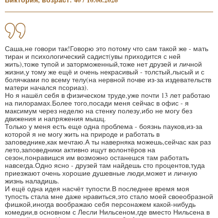
Саша,не говори так!Говорю это потому что сам такой же - мать
тиран и психологический садист(увы приходится с ней
жить),тоже тупой и заторможенный,тоже нет друзей и личной
жизни,у тому же ещё и очень некрасивый - толстый,лысый и с
болячками по всему телу(на нервной почве из-за издевательств
матери начался псориаз).
Но я нашёл себя в физическом труде,уже почти 13 лет работаю
на пилорамах.Более того,посади меня сейчас в офис - я
максимум через неделю на стенку полезу,ибо не могу без
движения и напряжения мышц.
Только у меня есть еще одна проблема - боязнь пауков,из-за
которой я не могу жить на природе и работать в
заповеднике,как мечтаю.А ты наверняка можешь,сейчас как раз
лето,заповедники активно ищут волонтёров на
сезон,понравишся им возможно останешся там работать
навсегда.Одно ясно - друзей там найдешь сто процентов,туда
приезжают очень хорошие душевные люди,может и личную
жизнь наладишь.
И ещё одна идея насчёт тупости.В последнее время моя
тупость стала мне даже нравиться,это стало моей своеобразной
фишкой,иногда воображаю себя персонажем какой-нибудь
комедии,в основном с Лесли Нильсеном,где вместо Нильсена в