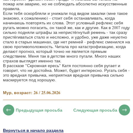
пожар или аварию, но не соблюдать абсолютно искусственные
правила.
Если тебя оскорбляли и унижали под видом закалки (мне такое
знакомо, к сожалению) - стоит себя останавливать, когда
начинаешь повторять их слова. Этот условный рефлекс себя
ругать можно погасить, он такой же, как и другие. Как в 2007 году
сильно подняли штрафы за непристёгнутый ремень - так сразу
пристёгиваться стало и несложно, и удобно, уже даже неуютно
стало в старых машинах, где нет ремней - рефлекс сменился на
свою противоположность. Читала про катастрофизацию, когда
делают прогноз, который точно не является прямым
следствием. Меня так в детстве много пугали. Много наших
страхов выглядят именно так.
В рассказе "Скромная ересь" Катя постоянно себя ругает и
говорит, что не достойна. Может, будет интересно. Ругать себя -
это вредная привычка, неприятная вредная привычка сильно
маскируется под хорошую.
Мур, возраст: 26 / 25.06.2026
Предыдущая просьба
Следующая просьба
Вернуться в начало раздела