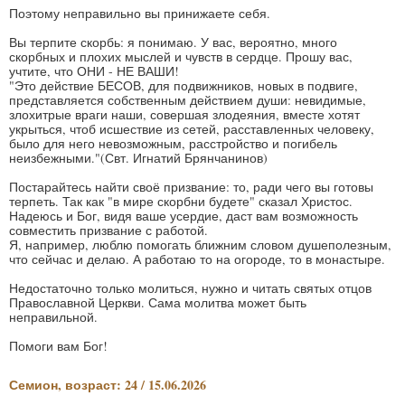
Поэтому неправильно вы принижаете себя.
Вы терпите скорбь: я понимаю. У вас, вероятно, много
скорбных и плохих мыслей и чувств в сердце. Прошу вас,
учтите, что ОНИ - НЕ ВАШИ!
"Это действие БЕСОВ, для подвижников, новых в подвиге,
представляется собственным действием души: невидимые,
злохитрые враги наши, совершая злодеяния, вместе хотят
укрыться, чтоб исшествие из сетей, расставленных человеку,
было для него невозможным, расстройство и погибель
неизбежными."(Свт. Игнатий Брянчанинов)
Постарайтесь найти своё призвание: то, ради чего вы готовы
терпеть. Так как "в мире скорбни будете" сказал Христос.
Надеюсь и Бог, видя ваше усердие, даст вам возможность
совместить призвание с работой.
Я, например, люблю помогать ближним словом душеполезным,
что сейчас и делаю. А работаю то на огороде, то в монастыре.
Недостаточно только молиться, нужно и читать святых отцов
Православной Церкви. Сама молитва может быть
неправильной.
Помоги вам Бог!
Семион, возраст: 24 / 15.06.2026