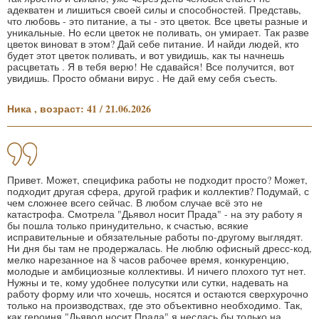
адекватен и лишиться своей силы и способностей. Представь,
что любовь - это питание, а ты - это цветок. Все цветы разные и
уникальные. Но если цветок не поливать, он умирает. Так разве
цветок виноват в этом? Дай себе питание. И найди людей, кто
будет этот цветок поливать, и вот увидишь, как ты начнешь
расцветать . Я в тебя верю! Не сдавайся! Все получится, вот
увидишь. Просто обмани вирус . Не дай ему себя съесть.
Ника , возраст: 41 / 21.06.2026
Привет. Может, специфика работы не подходит просто? Может,
подходит другая сфера, другой график и коллектив? Подумай, с
чем сложнее всего сейчас. В любом случае всё это не
катастрофа. Смотрела "Дьявол носит Прада" - на эту работу я
бы пошла только принудительно, к счастью, всякие
исправительные и обязательные работы по-другому выглядят.
Ни дня бы там не продержалась. Не люблю офисный дресс-код,
мелко нарезанное на 8 часов рабочее время, конкуренцию,
молодые и амбициозные коллективы. И ничего плохого тут нет.
Нужны и те, кому удобнее полусутки или сутки, надевать на
работу форму или что хочешь, носятся и остаются сверхурочно
только на производствах, где это объективно необходимо. Так,
как героиня "Дьявол носит Прада" я неслась бы только на