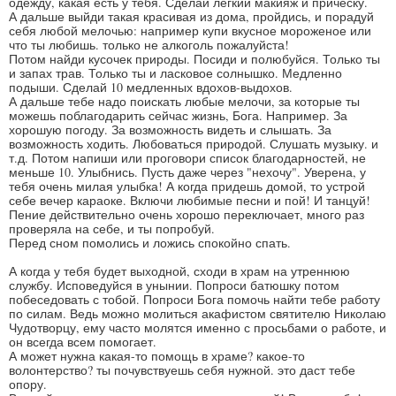
одежду, какая есть у тебя. Сделай легкий макияж и прическу.
А дальше выйди такая красивая из дома, пройдись, и порадуй
себя любой мелочью: например купи вкусное мороженое или
что ты любишь. только не алкоголь пожалуйста!
Потом найди кусочек природы. Посиди и полюбуйся. Только ты
и запах трав. Только ты и ласковое солнышко. Медленно
подыши. Сделай 10 медленных вдохов-выдохов.
А дальше тебе надо поискать любые мелочи, за которые ты
можешь поблагодарить сейчас жизнь, Бога. Например. За
хорошую погоду. За возможность видеть и слышать. За
возможность ходить. Любоваться природой. Слушать музыку. и
т.д. Потом напиши или проговори список благодарностей, не
меньше 10. Улыбнись. Пусть даже через "нехочу". Уверена, у
тебя очень милая улыбка! А когда придешь домой, то устрой
себе вечер караоке. Включи любимые песни и пой! И танцуй!
Пение действительно очень хорошо переключает, много раз
проверяла на себе, и ты попробуй.
Перед сном помолись и ложись спокойно спать.
А когда у тебя будет выходной, сходи в храм на утреннюю
службу. Исповедуйся в унынии. Попроси батюшку потом
побеседовать с тобой. Попроси Бога помочь найти тебе работу
по силам. Ведь можно молиться акафистом святителю Николаю
Чудотворцу, ему часто молятся именно с просьбами о работе, и
он всегда всем помогает.
А может нужна какая-то помощь в храме? какое-то
волонтерство? ты почувствуешь себя нужной. это даст тебе
опору.