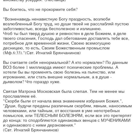
Вы боитесь, что не прокормите себя?
"Возненавидь ненавистную Богу праздность, возлюби
возлюбленный Богу труд, но души твоей не расслабляй пустою
заботливостью, всегда бесполезною и излишнею.
Чтоб ты был тверд душою и ревностен в деле Божием, в деле
твоего спасения, Господь дал обетование доставлять тебе все,
потребное для временной жизни, Своею всемогущею
десницею, то есть, Своим Божественным промыслом
(Мф.6:33)."(Свт. Игнатий Брянчанинов)
Вы считаете себя ненормальной? А кто нормален? По данным
ВОЗ более 1 миллиарда имеют психические проблемы. А
хотели бы вы променять свою болезнь на пьянство, или
игроманию, или стать внешне нормальным, а в душе -
дьяволом? Что гораздо хуже.
Святая Матрона Московская была слепая. Тем не менее мы
прославляем её.
"Скорби были от начала века знамением избрания Божия.",
"Души, будучи преданы различным скорбям, явным, наносимым
человеками, или тайным, от восстания в уме непотребных
помыслов, или ТЕЛЕСНЫМ БОЛЕЗНЯМ, если все это претерпят
до конца: то сподобляются одинаковых венцов с МУЧЕНИКАМИ
и одинакового с ними дерзновения."
(Свт. Игнатий Брянчанинов)