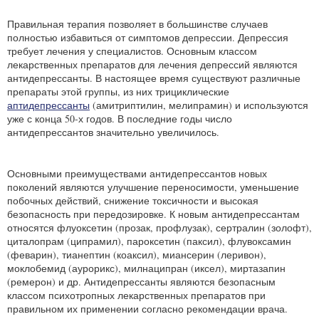
Правильная терапия позволяет в большинстве случаев
полностью избавиться от симптомов депрессии. Депрессия
требует лечения у специалистов. Основным классом
лекарственных препаратов для лечения депрессий являются
антидепрессанты. В настоящее время существуют различные
препараты этой группы, из них трициклические
аптидепрессанты
(амитриптилин, мелипрамин) и используются
уже с конца 50-х годов. В последние годы число
антидепрессантов значительно увеличилось.
Основными преимуществами антидепрессантов новых
поколений являются улучшение переносимости, уменьшение
побочных действий, снижение токсичности и высокая
безопасность при передозировке. К новым антидепрессантам
относятся флуоксетин (прозак, профлузак), сертралин (золофт),
циталопрам (ципрамил), пароксетин (паксил), флувоксамин
(феварин), тианептин (коаксил), миансерин (леривон),
моклобемид (аурорикс), милнаципран (иксел), миртазапин
(ремерон) и др. Антидепрессанты являются безопасным
классом психотропных лекарственных препаратов при
правильном их применении согласно рекомендации врача.