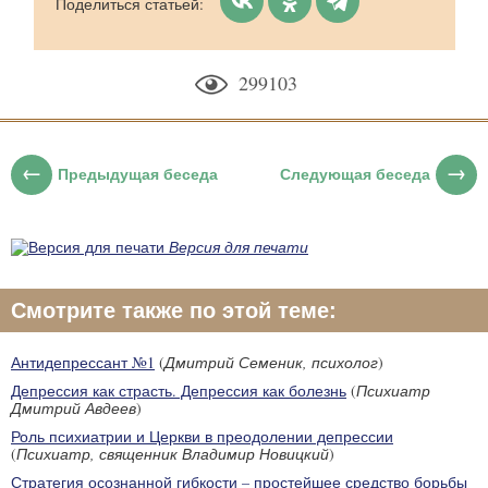
Поделиться статьей:
299103
Предыдущая беседа
Следующая беседа
Версия для печати
Смотрите также по этой теме:
Антидепрессант №1
(
Дмитрий Семеник, психолог
)
Депрессия как страсть. Депрессия как болезнь
(
Психиатр
Дмитрий Авдеев
)
Роль психиатрии и Церкви в преодолении депрессии
(
Психиатр, священник Владимир Новицкий
)
Стратегия осознанной гибкости – простейшее средство борьбы