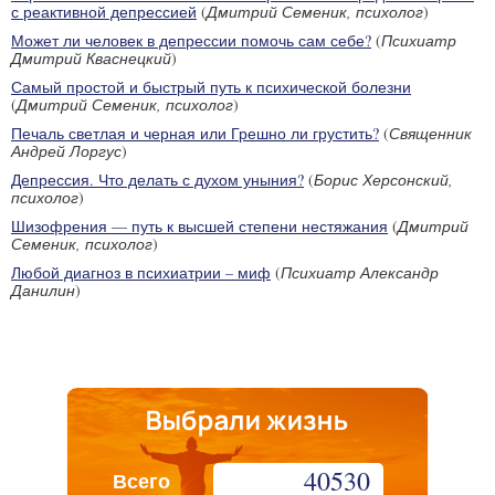
с реактивной депрессией
(
Дмитрий Семеник, психолог
)
Может ли человек в депрессии помочь сам себе?
(
Психиатр
Дмитрий Кваснецкий
)
Самый простой и быстрый путь к психической болезни
(
Дмитрий Семеник, психолог
)
Печаль светлая и черная или Грешно ли грустить?
(
Священник
Андрей Лоргус
)
Депрессия. Что делать с духом уныния?
(
Борис Херсонский,
психолог
)
Шизофрения — путь к высшей степени нестяжания
(
Дмитрий
Семеник, психолог
)
Любой диагноз в психиатрии – миф
(
Психиатр Александр
Данилин
)
40530
Всего