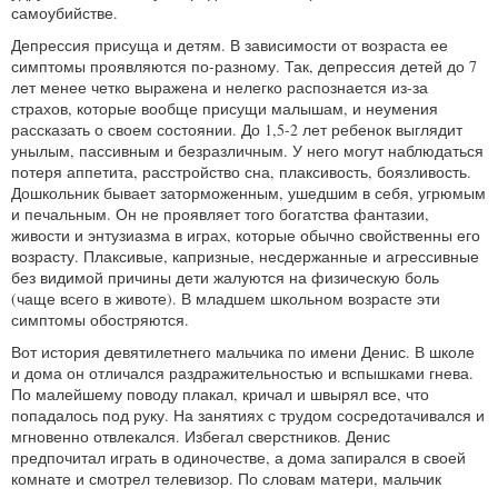
самоубийстве.
Депрессия присуща и детям. В зависимости от возраста ее
симптомы проявляются по-разному. Так, депрессия детей до 7
лет менее четко выражена и нелегко распознается из-за
страхов, которые вообще присущи малышам, и неумения
рассказать о своем состоянии. До 1,5-2 лет ребенок выглядит
унылым, пассивным и безразличным. У него могут наблюдаться
потеря аппетита, расстройство сна, плаксивость, боязливость.
Дошкольник бывает заторможенным, ушедшим в себя, угрюмым
и печальным. Он не проявляет того богатства фантазии,
живости и энтузиазма в играх, которые обычно свойственны его
возрасту. Плаксивые, капризные, несдержанные и агрессивные
без видимой причины дети жалуются на физическую боль
(чаще всего в животе). В младшем школьном возрасте эти
симптомы обостряются.
Вот история девятилетнего мальчика по имени Денис. В школе
и дома он отличался раздражительностью и вспышками гнева.
По малейшему поводу плакал, кричал и швырял все, что
попадалось под руку. На занятиях с трудом сосредотачивался и
мгновенно отвлекался. Избегал сверстников. Денис
предпочитал играть в одиночестве, а дома запирался в своей
комнате и смотрел телевизор. По словам матери, мальчик