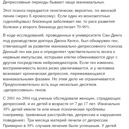
Депрессивные периоды бывают чаще маниакальных.
Этот психоз передается генетически, вероятно, по женской
линии (через Х-хромосому). Если один из монозиготных
(однояйцовых) близнецов заболевает им, то риск развития
болезни у второго близнеца достигает 70-96%.
В ходе исследований, проведенных в университете Сан-Диего
под руководством доктора Джона Келсо, был обнаружен ген,
отвечающий за развитие маниакально-депрессивного психоза.
Данный ген как раз и определяет чувствительность мозга к
нервным импульсам, которыми клетки обмениваются друг с
другом посредством нейромедиаторов. Если ген изменен,
восприимчивость мозга резко увеличивается, и у человека
возникает хроническая депрессия, перемежающаяся
маниакальными фазами. Но этим дело не ограничивается.
Предположительно есть еще несколько десятков
«депрессивных» генов.
С 2001 по 2004 год ученые обследовали женщин, страдающих
депрессией, и их детей в возрасте от 7 до 17 лет. Изначально
30% детей имели те или иные психические проблемы
(например, тревожные расстройства, депрессии и нарушения
поведения). Три месяца матерей лечили от депрессии.
Примерно в 30% случаев лечение было успешным. У детей