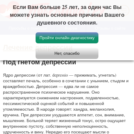
Если Вам больше 25 лет, за один час Вы
можете узнать основные причины Вашего
душевного состояния.
Просьбы о помощи
Форум
Отзывы о сайте
Лечение депрессии
Под гнетом депрессии
Ядро депрессии (от лат. depressio — прижимать, угнетать)
составляет печаль, особенно в сочетании с унынием, стыдом и
враждебностью. Депрессия — едва ли не самое
распространенное психическое нарушение. Оно
характеризуется снижением настроения, подавленностью,
пессимистической оценкой событий и повышенной
утомляемостью. В народе говорят: хандра, меланхолия,
кручина. При депрессии ухудшаются аппетит, сон, внимание,
мышление. Больной теряет жизненный тонус, остро ощущает
внутреннюю пустоту, собственную неполноценность,
удрученность и вину. Нередко его посещают мысли о