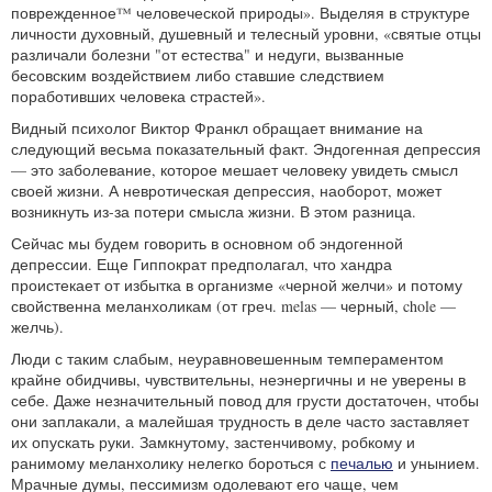
поврежденное™ человеческой природы». Выделяя в структуре
личности духовный, душевный и телесный уровни, «святые отцы
различали болезни "от естества" и недуги, вызванные
бесовским воздействием либо ставшие следствием
поработивших человека страстей».
Видный психолог Виктор Франкл обращает внимание на
следующий весьма показательный факт. Эндогенная депрессия
— это заболевание, которое мешает человеку увидеть смысл
своей жизни. А невротическая депрессия, наоборот, может
возникнуть из-за потери смысла жизни. В этом разница.
Сейчас мы будем говорить в основном об эндогенной
депрессии. Еще Гиппократ предполагал, что хандра
проистекает от избытка в организме «черной желчи» и потому
свойственна меланхоликам (от греч. melas — черный, chole —
желчь).
Люди с таким слабым, неуравновешенным темпераментом
крайне обидчивы, чувствительны, неэнергичны и не уверены в
себе. Даже незначительный повод для грусти достаточен, чтобы
они заплакали, а малейшая трудность в деле часто заставляет
их опускать руки. Замкнутому, застенчивому, робкому и
ранимому меланхолику нелегко бороться с
печалью
и унынием.
Мрачные думы, пессимизм одолевают его чаще, чем