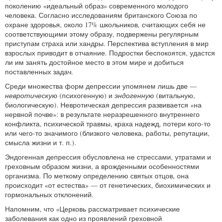
поколению «идеальный образ» современного молодого
человека. Согласно исследованиям британского Союза по
охране здоровья, около 17% школьников, считающих себя не
соответствующими этому образу, подвержены регулярным
приступам страха или хандры. Перспектива вступления в мир
взрослых приводит в отчаяние. Подростки беспокоятся, удастся
ли им занять достойное место в этом мире и добиться
поставленных задач.
Среди множества форм депрессии упомянем лишь две —
невротическую
(психогенную) и
эндогенную
(витальную,
биологическую). Невротическая депрессия развивается «на
нервной почве»: в результате неразрешенного внутреннего
конфликта, психической травмы, краха надежд, потери кого-то
или чего-то значимого (близкого человека, работы, репутации,
смысла жизни и т. п.).
Эндогенная депрессия обусловлена не стрессами, утратами и
греховным образом жизни, а врожденными особенностями
организма. По меткому определению святых отцов, она
происходит «от естества» — от генетических, биохимических и
гормональных отклонений.
Напомним, что «Церковь рассматривает психические
заболевания как одно из проявлений греховной