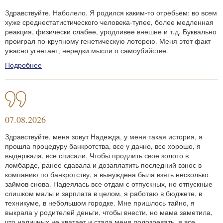
Здравствуйте. Наболело. Я родился каким-то отребьем: во всем
хуже среднестатистического человека-тупее, более медленная
реакция, физически слабее, уродливее внешне и т.д. Буквально
проиграл по-крупному генетическую лотерею. Меня этот факт
ужасно угнетает, нередки мысли о самоубийстве.
Подробнее
07.08.2026
Здравствуйте, меня зовут Надежда, у меня такая история, я
прошла процедуру банкротства, все у дачно, все хорошо, я
выдержала, все списали. Чтобы продлить свое золото в
ломбарде, ранее сдавала и дозаплатить последний взнос в
компанию по банкротству, я вынуждена была взять несколько
займов снова. Надеялась все отдам с отпускных, но отпускные
слишком малы и зарплата в целом, я работаю в бюджете, в
техникуме, в небольшом городке. Мне пришлось тайно, я
выкрала у родителей деньги, чтобы внести, но мама заметила,
что наличных не хватает и стала меня подозревать, я все