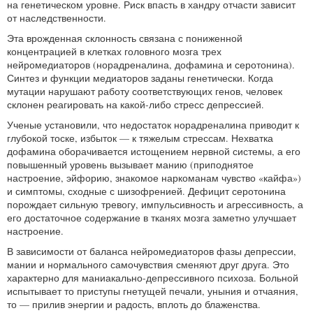
на генетическом уровне. Риск впасть в хандру отчасти зависит
от наследственности.
Эта врожденная склонность связана с пониженной
концентрацией в клетках головного мозга трех
нейромедиаторов (норадреналина, дофамина и серотонина).
Синтез и функции медиаторов заданы генетически. Когда
мутации нарушают работу соответствующих генов, человек
склонен реагировать на какой-либо стресс депрессией.
Ученые установили, что недостаток норадреналина приводит к
глубокой тоске, избыток — к тяжелым стрессам. Нехватка
дофамина оборачивается истощением нервной системы, а его
повышенный уровень вызывает манию (приподнятое
настроение, эйфорию, знакомое наркоманам чувство «кайфа»)
и симптомы, сходные с шизофренией. Дефицит серотонина
порождает сильную тревогу, импульсивность и агрессивность, а
его достаточное содержание в тканях мозга заметно улучшает
настроение.
В зависимости от баланса нейромедиаторов фазы депрессии,
мании и нормального самочувствия сменяют друг друга. Это
характерно для маниакально-депрессивного психоза. Больной
испытывает то приступы гнетущей печали, уныния и отчаяния,
то — прилив энергии и радость, вплоть до блаженства.