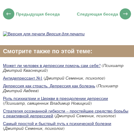
Предыдущая беседа
Следующая беседа
Версия для печати
Смотрите также по этой теме:
Может ли человек в депрессии помочь сам себе?
(
Психиатр
Дмитрий Кваснецкий
)
Антидепрессант №1
(
Дмитрий Семеник, психолог
)
Депрессия как страсть. Депрессия как болезнь
(
Психиатр
Дмитрий Авдеев
)
Роль психиатрии и Церкви в преодолении депрессии
(
Психиатр, священник Владимир Новицкий
)
Стратегия осознанной гибкости – простейшее средство борьбы
с реактивной депрессией
(
Дмитрий Семеник, психолог
)
Самый простой и быстрый путь к психической болезни
(
Дмитрий Семеник, психолог
)