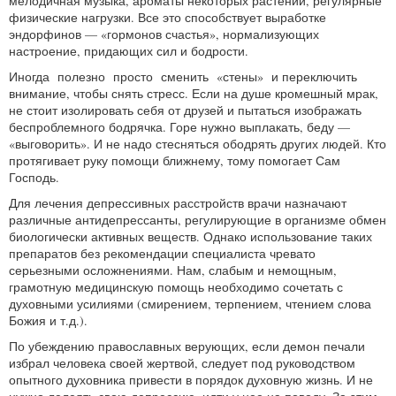
мелодичная музыка, ароматы некоторых растений, регулярные
физические нагрузки. Все это способствует выработке
эндорфинов — «гормонов счастья», нормализующих
настроение, придающих сил и бодрости.
Иногда полезно просто сменить «стены» и переключить
внимание, чтобы снять стресс. Если на душе кромешный мрак,
не стоит изолировать себя от друзей и пытаться изображать
беспроблемного бодрячка. Горе нужно выплакать, беду —
«выговорить». И не надо стесняться ободрять других людей. Кто
протягивает руку помощи ближнему, тому помогает Сам
Господь.
Для лечения депрессивных расстройств врачи назначают
различные антидепрессанты, регулирующие в организме обмен
биологически активных веществ. Однако использование таких
препаратов без рекомендации специалиста чревато
серьезными осложнениями. Нам, слабым и немощным,
грамотную медицинскую помощь необходимо сочетать с
духовными усилиями (смирением, терпением, чтением слова
Божия и т.д.).
По убеждению православных верующих, если демон печали
избрал человека своей жертвой, следует под руководством
опытного духовника привести в порядок духовную жизнь. И не