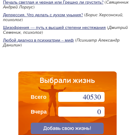
Печаль светлая и черная или Грешно ли грустить?
(
Священник
Андрей Лоргус
)
Депрессия. Что делать с духом уныния?
(
Борис Херсонский,
психолог
)
Шизофрения — путь к высшей степени нестяжания
(
Дмитрий
Семеник, психолог
)
Любой диагноз в психиатрии – миф
(
Психиатр Александр
Данилин
)
40530
Всего
0
Вчера