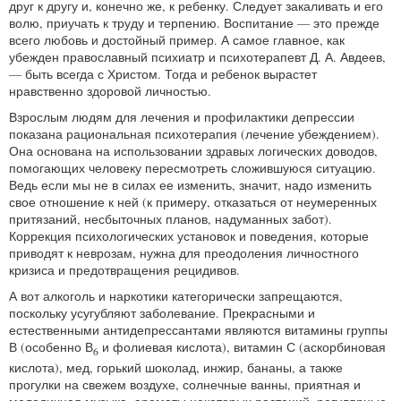
друг к другу и, конечно же, к ребенку. Следует закаливать и его
волю, приучать к труду и терпению. Воспитание — это прежде
всего любовь и достойный пример. А самое главное, как
убежден православный психиатр и психотерапевт Д. А. Авдеев,
— быть всегда с Христом. Тогда и ребенок вырастет
нравственно здоровой личностью.
Взрослым людям для лечения и профилактики депрессии
показана рациональная психотерапия (лечение убеждением).
Она основана на использовании здравых логических доводов,
помогающих человеку пересмотреть сложившуюся ситуацию.
Ведь если мы не в силах ее изменить, значит, надо изменить
свое отношение к ней (к примеру, отказаться от неумеренных
притязаний, несбыточных планов, надуманных забот).
Коррекция психологических установок и поведения, которые
приводят к неврозам, нужна для преодоления личностного
кризиса и предотвращения рецидивов.
А вот алкоголь и наркотики категорически запрещаются,
поскольку усугубляют заболевание. Прекрасными и
естественными антидепрессантами являются витамины группы
В (особенно В
и фолиевая кислота), витамин С (аскорбиновая
6
кислота), мед, горький шоколад, инжир, бананы, а также
прогулки на свежем воздухе, солнечные ванны, приятная и