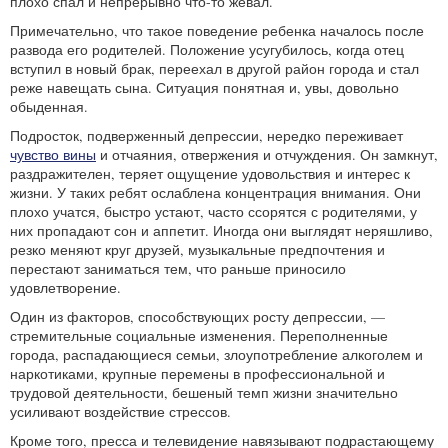
плохо спал и непрерывно что-то жевал.
Примечательно, что такое поведение ребенка началось после
развода его родителей. Положение усугубилось, когда отец
вступил в новый брак, переехал в другой район города и стал
реже навещать сына. Ситуация понятная и, увы, довольно
обыденная.
Подросток, подверженный депрессии, нередко переживает
чувство вины
и отчаяния, отвержения и отчуждения. Он замкнут,
раздражителен, теряет ощущение удовольствия и интерес к
жизни. У таких ребят ослаблена концентрация внимания. Они
плохо учатся, быстро устают, часто ссорятся с родителями, у
них пропадают сон и аппетит. Иногда они выглядят неряшливо,
резко меняют круг друзей, музыкальные предпочтения и
перестают заниматься тем, что раньше приносило
удовлетворение.
Один из факторов, способствующих росту депрессии, —
стремительные социальные изменения. Переполненные
города, распадающиеся семьи, злоупотребление алкоголем и
наркотиками, крупные перемены в профессиональной и
трудовой деятельности, бешеный темп жизни значительно
усиливают воздействие стрессов.
Кроме того, пресса и телевидение навязывают подрастающему