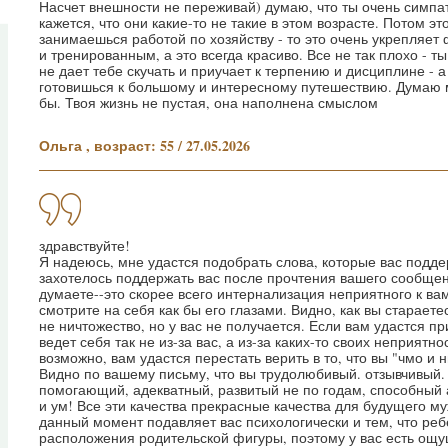
Насчет внешности не переживай) думаю, что ты очень симпа
кажется, что они какие-то не такие в этом возрасте. Потом эт
занимаешься работой по хозяйству - то это очень укрепляет
и тренированным, а это всегда красиво. Все не так плохо - т
не дает тебе скучать и приучает к терпению и дисциплине - а
готовишься к большому и интересному путешествию. Думаю 
бы. Твоя жизнь не пустая, она наполнена смыслом
Ольга , возраст: 55 / 27.05.2026
здравствуйте!
Я надеюсь, мне удастся подобрать слова, которые вас поддер
захотелось поддержать вас после прочтения вашего сообщени
думаете--это скорее всего интернализация неприятного к вам
смотрите на себя как бы его глазами. Видно, как вы стараетес
не ничтожество, но у вас не получается. Если вам удастся п
ведет себя так не из-за вас, а из-за каких-то своих неприятн
возможно, вам удастся перестать верить в то, что вы "чмо и н
Видно по вашему письму, что вы трудолюбивый. отзывчивый.
помогающий, адекватный, развитый не по годам, способный а
и ум! Все эти качества прекрасные качества для будущего му
данный момент подавляет вас психологически и тем, что реб
расположения родительской фигуры, поэтому у вас есть ощущ