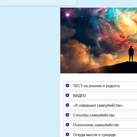
Если Вам больше 25 лет, з
ТЕСТ на уныние и радость
ВИДЕО
«Я совершил самоубийство»
Способы самоубийства
Психология самоубийства
Откуда мысли о суициде