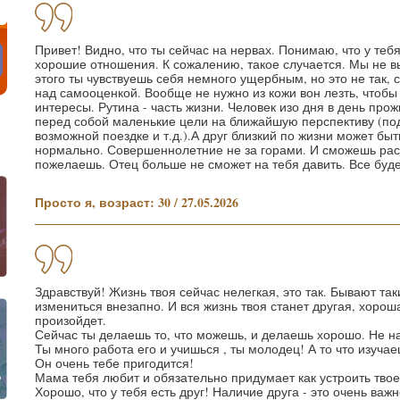
Привет! Видно, что ты сейчас на нервах. Понимаю, что у теб
хорошие отношения. К сожалению, такое случается. Мы не 
этого ты чувствуешь себя немного ущербным, но это не так, 
над самооценкой. Вообще не нужно из кожи вон лезть, чтобы
интересы. Рутина - часть жизни. Человек изо дня в день прож
перед собой маленькие цели на ближайшую перспективу (под
возможной поездке и т.д.).А друг близкий по жизни может бы
нормально. Совершеннолетние не за горами. И сможешь рас
пожелаешь. Отец больше не сможет на тебя давить. Все буде
Просто я, возраст: 30 / 27.05.2026
Здравствуй! Жизнь твоя сейчас нелегкая, это так. Бывают та
измениться внезапно. И вся жизнь твоя станет другая, хорош
произойдет.
Сейчас ты делаешь то, что можешь, и делаешь хорошо. Не н
Ты много работа его и учишься , ты молодец! А то что изуча
Он очень тебе пригодится!
Мама тебя любит и обязательно придумает как устроить твое
Хорошо, что у тебя есть друг! Наличие друга - это очень важн