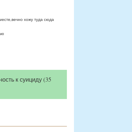
месте,вечно хожу туда сюда
аю
ость к суициду (35