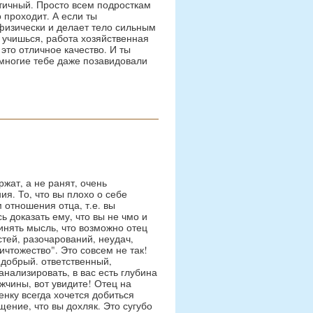
тичный. Просто всем подросткам
о проходит. А если ты
 физически и делает тело сильным
ы учишься, работа хозяйственная
 это отличное качество. И ты
многие тебе даже позавидовали
жат, а не ранят, очень
я. То, что вы плохо о себе
 отношения отца, т.е. вы
ь доказать ему, что вы не чмо и
ринять мысль, что возможно отец
остей, разочарований, неудач,
ичтожество". Это совсем не так!
 добрый. ответственный,
нализировать, в вас есть глубина
жчины, вот увидите! Отец на
енку всегда хочется добиться
ение, что вы дохляк. Это сугубо