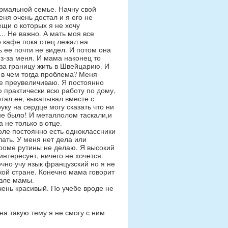
ормальной семье. Начну свой
еня очень достал и я его не
щи о которых я не хочу
.. Не важно. А мать моя все
о кафе пока отец лежал на
ь ее почти не видел. И потом она
из-за меня. И мама наконец то
за границу жить в Швейцарию. И
о в чем тогда проблема? Меня
не преувеличиваю. Я постоянно
 практически всю работу по дому,
ртал ее, выкапывал вместе с
уку на сердце могу сказать что ни
 не было! И металлолом таскали,и
 не только в отце.
коле постоянно есть одноклассники
лать. У меня нет дела или
кроме рутины не делаю. Я высокий
интересует, ничего не хочется.
чно учу язык французский но я не
жой стране. Конечно мама говорит
озле мамы.
чень красивый. По учебе вроде не
 на такую тему я не смогу с ним