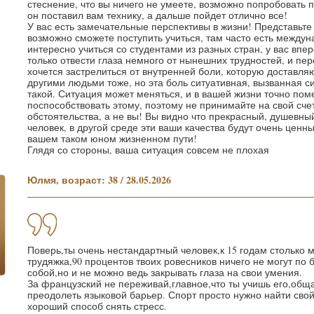
стеснение, что вы ничего не умеете, возможно попробовать 
он поставил вам технику, а дальше пойдет отлично все!
У вас есть замечательные перспективы в жизни! Представьте
возможно сможете поступить учиться, там часто есть между
интересно учиться со студентами из разных стран, у вас впе
только отвести глаза немного от нынешних трудностей, и пе
хочется застрелиться от внутренней боли, которую доставля
другими людьми тоже, но эта боль ситуативная, вызванная си
такой. Ситуация может меняться, и в вашей жизни точно пом
поспособствовать этому, поэтому не принимайте на свой сч
обстоятельства, а не вы! Вы видно что прекрасный, душевны
человек, в другой среде эти ваши качества будут очень цен
вашем таком юном жизненном пути!
Глядя со стороны, ваша ситуация совсем не плохая
Юлмя, возраст: 38 / 28.05.2026
Поверь,ты очень нестандартный человек,к 15 годам столько 
трудяжка,90 процентов твоих ровесников ничего не могут по 
собой,но и не можно ведь закрывать глаза на свои умения.
За французский не переживай,главное,что ты учишь его,обща
преодолеть языковой барьер. Спорт просто нужно найти свой
хороший способ снять стресс.