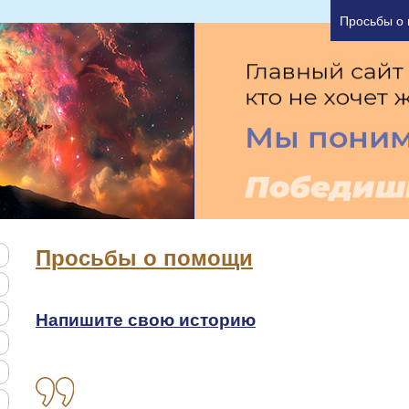
а один час Вы можете узнать основные причины В
Просьбы о
Просьбы о помощи
Напишите свою историю