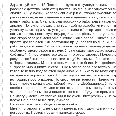
Здравствуйте,мне 15.Постоянно думаю о суициде,я живу в н
рассказ с детства. Мой отец постоянно меня использует,он м
люблю. Он ужасный человек,лицемер и он творил ужасные ве
рассказывать,он не издевался и не издевается надо мной но..
время работала. Сначала она постоянно работала в каком-т
диване. Потом она ездила за границей на зароботки и я опят
ушла,ну как,отец и мать уже давно жили в 1 квартире только 
нашла нормального мужчину,родила сестрёнку и они уехали 
она скоро заберёт меня уже в конце июня после 9 класса. Н
просто достал отец. Он постоянно придирается ко мне. И я 
работаю,мы можем 5-8 часов ремонтировать машину,я делаю
особенно много работы в селе. Я сам садил картошку, подго
бабушкой. Я постоянно все делал что отец говорил. Положа р
разу в своей жизни не отказывал отцу! Насколько бы тяжело
заборы ставили... Много, очень много чего было. Но проблема
Я просто чмо и ничтожество. Я не могу за себя постоять,в ш
которые вечно издеваются надомной. А я ничего не могу сде
интереса которым я горю. Я прихожу после школы и ничего 
но тощий, просто дохляк. Но спорт не интересует. Ничего не 
Ещё и потом когда мама заберёт меня в Швейцарию... Я коне
особо говорю на нем, мне очень страшно что меня ждёт в чу
что очень любит меня и поможет но я ж не буду все время в
По итогу у меня нет увлечений,я не очень интересный и не о
плохо но я просто не вижу смысла
Не вижу смысла вообще жить для себя
Мне и поговорить то не с кем,у меня всего 1 друг, близкий но
поговорить. Поэтому решил написать сюда.