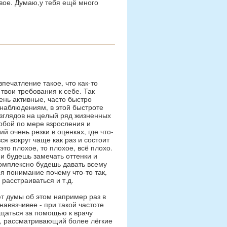
овое. Думаю,у тебя ещё много
ечатление такое, что как-то
твои требования к себе. Так
чень активные, часто быстро
 наблюдениям, в этой быстроте
зглядов на целый ряд жизненных
обой по мере взросления и
 очень резки в оценках, где что-
ся вокруг чаще как раз и состоит
это плохое, то плохое, всё плохо.
и будешь замечать оттенки и
омплексно будешь давать всему
ся понимание почему что-то так,
 расстраиваться и т.д.
т думы об этом например раз в
навязчивее - при такой частоте
ащаться за помощью к врачу
ст, рассматривающий более лёгкие