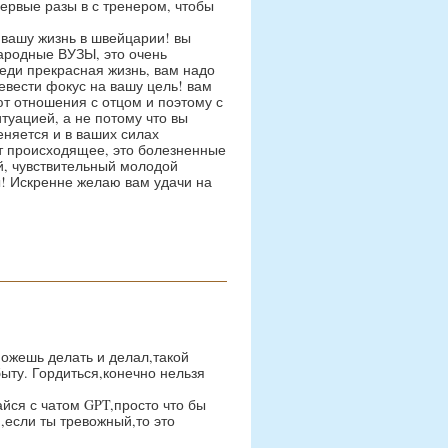
первые разы в с тренером, чтобы
 вашу жизнь в швейцарии! вы
народные ВУЗЫ, это очень
реди прекрасная жизнь, вам надо
ревести фокус на вашу цель! вам
ют отношения с отцом и поэтому с
туацией, а не потому что вы
еняется и в ваших силах
ет происходящее, это болезненные
й, чувствительный молодой
ны! Искренне желаю вам удачи на
можешь делать и делал,такой
быту. Гордиться,конечно нельзя
йся с чатом GPT,просто что бы
,если ты тревожный,то это