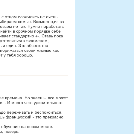
я с отцом сложились не очень
выбираем семью. Возможно,из-за
совсем не так. Нужно поработать
 найти в срочном порядке себе
ивает стандартно +-. Ставь пока
готовиться к экзаменам,
ть и один. Это абсолютно
поряжаться своей жизнью как
т у тебя хорошо.
кие времена. Но знаешь, все может
ая . И много чего удивительного
адо переживать и беспокоиться.
ешь французский - это прекрасно.
 обучение на новом месте.
о, поверь.