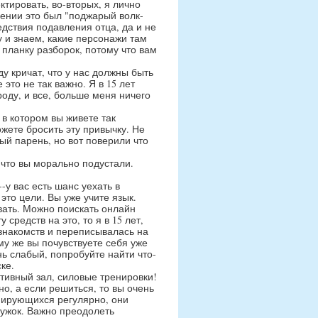
тировать, во-вторых, я лично
лении это был "поджарый волк-
едствия подавления отца, да и не
у и знаем, какие персонажи там
 планку разборок, потому что вам
у кричат, что у нас должны быть
то не так важно. Я в 15 лет
роду, и все, больше меня ничего
 в котором вы живете так
ожете бросить эту привычку. Не
ный парень, но вот поверили что
 что вы морально подустали.
-у вас есть шанс уехать в
это цели. Вы уже учите язык.
вать. Можно поискать онлайн
средств на это, то я в 15 лет,
 знакомств и переписывалась на
му же вы почувствуете себя уже
нь слабый, попробуйте найти что-
ке.
ртивный зал, силовые тренировки!
о, а если решиться, то вы очень
енирующихся регулярно, они
ружок. Важно преодолеть