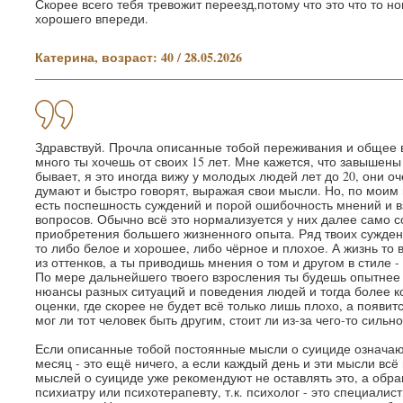
Скорее всего тебя тревожит переезд,потому что это что то н
хорошего впереди.
Катерина, возраст: 40 / 28.05.2026
Здравствуй. Прочла описанные тобой переживания и общее вп
много ты хочешь от своих 15 лет. Мне кажется, что завышены 
бывает, я это иногда вижу у молодых людей лет до 20, они о
думают и быстро говорят, выражая свои мысли. Но, по моим
есть поспешность суждений и порой ошибочность мнений и в
вопросов. Обычно всё это нормализуется у них далее само с
приобретения большего жизненного опыта. Ряд твоих суждений
то либо белое и хорошее, либо чёрное и плохое. А жизнь то в
из оттенков, а ты приводишь мнения о том и другом в стиле - 
По мере дальнейшего твоего взросления ты будешь опытнее 
нюансы разных ситуаций и поведения людей и тогда более к
оценки, где скорее не будет всё только лишь плохо, а появит
мог ли тот человек быть другим, стоит ли из-за чего-то сильно
Если описанные тобой постоянные мысли о суициде означаю
месяц - это ещё ничего, а если каждый день и эти мысли всё 
мыслей о суициде уже рекомендуют не оставлять это, а обр
психиатру или психотерапевту, т.к. психолог - это специали