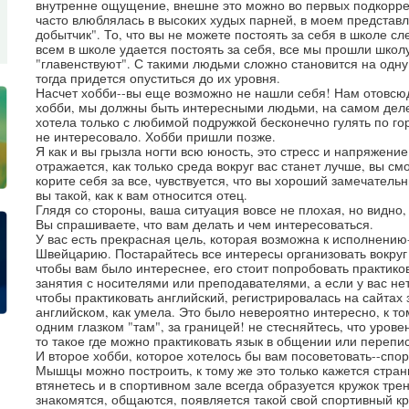
внутренне ощущение, внешне это можно во первых подкоррек
часто влюблялась в высоких худых парней, в моем представ
добытчик". То, что вы не можете постоять за себя в школе сл
всем в школе удается постоять за себя, все мы прошли школ
"главенствуют". С такими людьми сложно становится на одну
тогда придется опуститься до их уровня.
Насчет хобби--вы еще возможно не нашли себя! Нам отовсюд
хобби, мы должны быть интересными людьми, на самом деле э
хотела только с любимой подружкой бесконечно гулять по го
не интересовало. Хобби пришли позже.
Я как и вы грызла ногти всю юность, это стресс и напряжение
отражается, как только среда вокруг вас станет лучше, вы см
корите себя за все, чувствуется, что вы хороший замечатель
вы такой, как к вам относится отец.
Глядя со стороны, ваша ситуация вовсе не плохая, но видно,
Вы спрашиваете, что вам делать и чем интересоваться.
У вас есть прекрасная цель, которая возможна к исполнению-
Швейцарию. Постарайтесь все интересы организовать вокруг 
чтобы вам было интереснее, его стоит попробовать практико
занятия с носителями или преподавателями, а если у вас нету 
чтобы практиковать английский, регистрировалась на сайтах
английском, как умела. Это было невероятно интересно, к то
одним глазком "там", за границей! не стесняйтесь, что урове
то такое где можно практиковать язык в общении или перепис
И второе хобби, которое хотелось бы вам посоветовать--спо
Мышцы можно построить, к тому же это только кажется странн
втянетесь и в спортивном зале всегда образуется кружок тр
знакомятся, общаются, появляется такой свой спортивный к