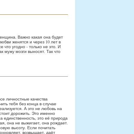
женщина. Важно какая она будет
любви женятся и через 10 лет в
 что угодно - только не это. И
ак мужу мозги выносят. Так что
все личностные качества
чить тебя без конца в случае
еализуется. А это не любовь на
 стоит дорожить. Это именно
на единственность, это её природа
гая, она не выжигает, она рождает.
новую высоту. Если почитать
дохновляет, возвышает, даёт