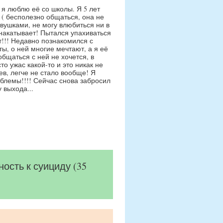
 я люблю её со школы. Я 5 лет
 ( бесполезно общаться, она не
евушками, не могу влюбиться ни в
а накатывает! Пытался упахиваться
т!!! Недавно познакомился с
ы, о ней многие мечтают, а я её
общаться с ней не хочется, в
то ужас какой-то и это никак не
ев, легче не стало вообще! Я
облемы!!!! Сейчас снова забросил
 выхода...
ость к суициду (35