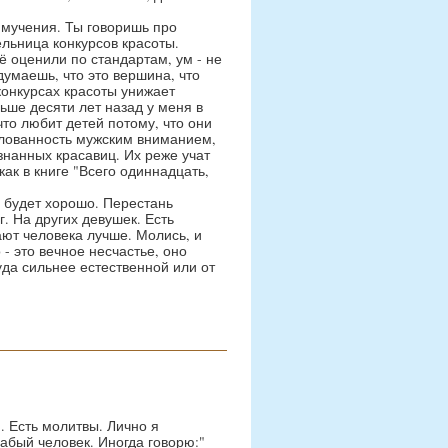
 мучения. Ты говоришь про
льница конкурсов красоты.
ё оценили по стандартам, ум - не
думаешь, что это вершина, что
в конкурсах красоты унижает
льше десяти лет назад у меня в
то любит детей потому, что они
балованность мужским вниманием,
знанных красавиц. Их реже учат
как в книге "Всего одиннадцать,
е будет хорошо. Перестань
. На других девушек. Есть
ают человека лучше. Молись, и
 - это вечное несчастье, оно
уда сильнее естественной или от
. Есть молитвы. Лично я
лабый человек. Иногда говорю:"