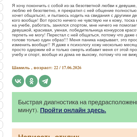
Я хочу покончить с собой из-за безответной любви к девушке,
люблю её безответно, я прекратил с ней общение полностью
хочет общаться), и пытаюсь ходить на свидания с другими д
кого вообще! Вот просто ничего не чувствую ни к кому, тоск
на учебе, работать, занялся спортом, мне ничего не помогае
девушкой, красивая, умная, победительница конкурсов красот
терпеть не могу! Перестал с ней общаться, потому что даже 
голове только один образ!!! Меня паника накрывает, это прос
изменить вообще!! Я даже к психологу хожу несколько месяц
просто одержим ей и только смерть избавит меня от этой пр
учебу и спорт, вообще из дома не выхожу, потому что не вижу
Шамиль , возраст: 22 / 17.06.2026
Быстрая диагностика на предрасположенн
Пройти онлайн здесь.
минут).