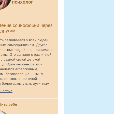
психолог
ение социофобии через
другим
ть развивается у всех людей
ным самопринятием. Другое
 у разных людей она принимает
рмы. Это связано с различной
 с разной силой детской
. д. Один человек от этой
ановится агрессивным,
м, безапелляционным. А
более тонкой психикой,
я более замкнутым, аутичным.
лностью
бить себя