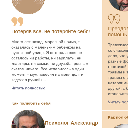
Преодол
Потеряв все, не потеряйте себя!
помощь 
Много лет назад, морозной ночью, я
Тревожнос
оказалась с маленьким ребенком на
со снижен
пустынной улице. Я потеряла все: не
дело, что
осталось ни работы, ни зарплаты, ни
разные фо
квартиры, ни семьи, ни друзей... ровным
генетикой,
счетом ничего. Все испарилось в один
травмы и т
момент – муж повесил на меня долг и
травмы ст
«сделал ручкой»...
нетерпимы
Читать полностью
другой, с 
становитс
Читать по
Как полюбить себя
Как полю
Психолог Александр