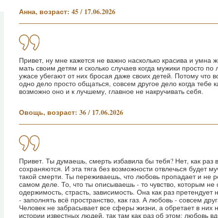
Анна, возраст: 45 / 17.06.2026
Привет, ну мне кажется не важно насколько красива и умна 
мать своим детям и сколько случаев когда мужики просто по 
ужасе убегают от них бросая даже своих детей. Потому что все
одно дело просто общаться, совсем другое дело когда тебе к
возможно оно и к лучшему, главное не накручивать себя.
Овощь, возраст: 36 / 17.06.2026
Привет. Ты думаешь, смерть избавила бы тебя? Нет, как раз 
сохраняются. И эта тяга без возможности отвлечься будет му
такой смерти. Ты переживаешь, что любовь пропадает и не р
самом деле. То, что ты описываешь - то чувство, которым не
одержимость, страсть, зависимость. Она как раз претендует 
- заполнять всё пространство, как газ. А любовь - совсем дру
Человек не забрасывает все сферы жизни, а обретает в них 
истории известных людей, так там как раз об этом: любовь в