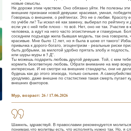
новые смыслы.
Не дорожи этим чувством. Оно обязано уйти. Не полезны эти
внешние признаки новой девушки: красивая, умная, победите
Говоришь о внешнем, о рейтингах. Это не о любви. Красоту е
по учёбе ли? Ты искал её как замену, выбирал по рейтингу и 
если уж с ней тебе плохо - то всё. Нет, оно не так. Участие 
человека, а идут на него часто эгоистичные и гламурные. Бо
соседнем подъезде жила бывшая модель, так она говорила, ч
красивые. Мне было 12 лет, но я была в шоке от такого! Из
привычка к дорого-богато, эгоцентризм - реальные риски при
быть добрыми, за милотой удобно прятать злобу и подлость, 
или шуры-муры в 5 Д".
Ты можешь подарить любовь другой девушке. Той, с кем теб
кормить безответную любовь. Обрати внимание на мир вокруг
интересные. И не смотри на внешние стандарты, они не дел
будешь как до этого эпизода, только сильнее. А самоубийство
уродливо, даже внешне по стастистике такая смерть пугает к
внешних факторов.
Мур, возраст: 26 / 17.06.2026
Шамиль, здравствуй. В православии рекомендуется молиться
понимаю,что молитвы есть, что исполнять нужно так. Но, я с