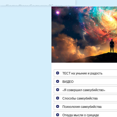
Если Вам больше 25 лет, з
ТЕСТ на уныние и радость
ВИДЕО
«Я совершил самоубийство»
Способы самоубийства
Психология самоубийства
Откуда мысли о суициде