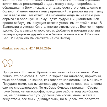
колличесиво реанимаций и ада , скажу : надо попробовать
обращаться к Богу , искать его : даже если это очень сложно и
больно . У меня много к нему претензий , и ропота на эту пытку
, но я верю что Там ответ . И в моменты когда ты на краю уже
обрыва : я обращусь к нему - даже будучи Ницщанистом или
просто заблудшим ищущим ответ и уставшим от этой пытки . В
Евангелии и учении Христа многие ответы есть . Все же я через
адскую боль завтра открою его я. Добавлю я потерял в жизни
карьеру здоровье друзей и все былые звания и все .Обнимаю
Вас . И Верю что Вы сможете найти Выход.
dimka, возраст: 42 / 10.05.2026
Программа 12 шагов. Прошёл сам, помогай остальным. Мне
лично, это помогает. Я лет с 15 торчал на алкоголе, наркотики,
тоже пробовал, не зашло, как говорят наркоманы, не мой кайф.
Посудите сами, как ты можешь другим, что то советовать, если
сам не справляешься. По любому будешь стараться. Срывы
тоже были, не катастрофа, повод для работы над ошибками.
Вы, на правильном пути, дольше ремиссия, меньше тяга к
веществам, все мы индивидуальны, но в целом это работает