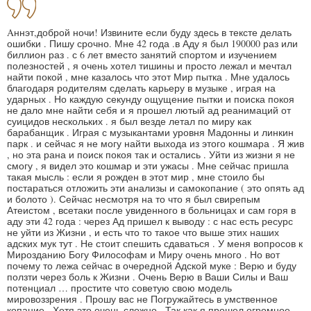
Aннэт,доброй ночи! Извините если буду здесь в тексте делать
ошибки . Пишу срочно. Мне 42 года .в Аду я был 190000 раз или
биллион раз . с 6 лет вместо занятий спортом и изучением
полезностей , я очень хотел тишины и просто лежал и мечтал
найти покой , мне казалось что этот Мир пытка . Мне удалось
благодаря родителям сделать карьеру в музыке , играя на
ударных . Но каждую секунду ощущение пытки и поиска покоя
не дало мне найти себя и я прошел лютый ад реанимаций от
суицидов нескольких . я был везде летал по миру как
барабанщик . Играя с музыкантами уровня Мадонны и линкин
парк . и сейчас я не могу найти выхода из этого кошмара . Я жив
, но эта рана и поиск покоя так и остались . Уйти из жизни я не
смогу , я видел это кошмар и эти ужасы . Мне сейчас пришла
такая мысль : если я рожден в этот мир , мне стоило бы
постараться отложить эти анализы и самокопание ( это опять ад
и болото ). Сейчас несмотря на то что я был свирепым
Атеистом , всетаки после увиденного в больницах и сам горя в
аду эти 42 года : через Ад пришел к выводу : с нас есть ресурс
не уйти из Жизни , и есть что то такое что выше этих наших
адских мук тут . Не стоит спешить сдаваться . У меня вопросов к
Мирозданию Богу Философам и Миру очень много . Но вот
почему то лежа сейчас в очередной Адской муке : Верю и буду
ползти через боль к Жизни . Очень Верю в Ваши Силы и Ваш
потенциал … простите что советую свою модель
мировоззрения . Прошу вас не Погружайтесь в умственное
копание . Хотя это очень сложно . Так как я прошел огромное