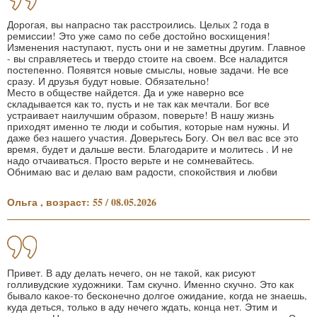
Дорогая, вы напрасно так расстроились. Целых 2 года в
ремиссии! Это уже само по себе достойно восхищения!
Изменения наступают, пусть они и не заметны другим. Главное
- вы справляетесь и твердо стоите на своем. Все наладится
постепенно. Появятся новые смыслы, новые задачи. Не все
сразу. И друзья будут новые. Обязательно!
Место в обществе найдется. Да и уже наверно все
складывается как то, пусть и не так как мечтали. Бог все
устраивает наилучшим образом, поверьте! В нашу жизнь
приходят именно те люди и события, которые нам нужны. И
даже без нашего участия. Доверьтесь Богу. Он вел вас все это
время, будет и дальше вести. Благодарите и молитесь . И не
надо отчаиваться. Просто верьте и не сомневайтесь.
Обнимаю вас и делаю вам радости, спокойствия и любви
Ольга , возраст: 55 / 08.05.2026
Привет. В аду делать нечего, он не такой, как рисуют
голливудские художники. Там скучно. Именно скучно. Это как
бывало какое-то бесконечно долгое ожидание, когда не знаешь,
куда деться, только в аду нечего ждать, конца нет. Этим и