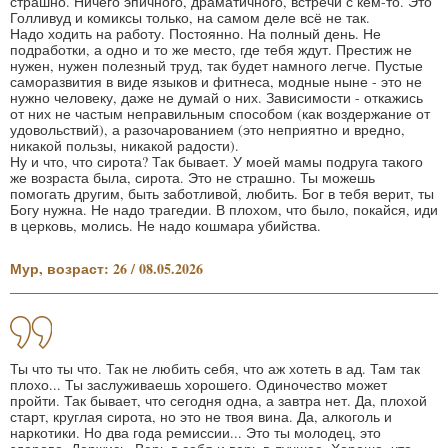
страшно. Ничего эпичного, драматичного, встречи с кем-то. Это
Голливуд и комиксы только, на самом деле всё не так.
Надо ходить на работу. Постоянно. На полный день. Не
подработки, а одно и то же место, где тебя ждут. Престиж не
нужен, нужен полезный труд, так будет намного легче. Пустые
саморазвития в виде языков и фитнеса, модные ныне - это не
нужно человеку, даже не думай о них. Зависимости - откажись
от них не частым неправильным способом (как воздержание от
удовольствий), а разочарованием (это неприятно и вредно,
никакой пользы, никакой радости).
Ну и что, что сирота? Так бывает. У моей мамы подруга такого
же возраста была, сирота. Это не страшно. Ты можешь
помогать другим, быть заботливой, любить. Бог в тебя верит, ты
Богу нужна. Не надо трагедии. В плохом, что было, покайся, иди
в церковь, молись. Не надо кошмара убийства.
Мур, возраст: 26 / 08.05.2026
Ты что ты что. Так не любить себя, что аж хотеть в ад. Там так
плохо... Ты заслуживаешь хорошего. Одиночество может
пройти. Так бывает, что сегодня одна, а завтра нет. Да, плохой
старт, круглая сирота, но это не твоя вина. Да, алкоголь и
наркотики. Но два года ремиссии... Это ты молодец, это