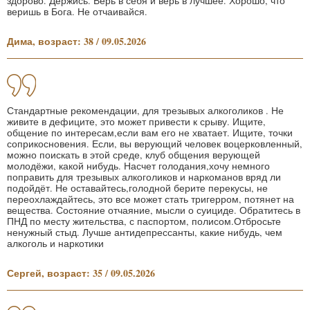
здорово. Держись. Верь в себя и верь в лучшее. Хорошо, что
веришь в Бога. Не отчаивайся.
Дима, возраст: 38 / 09.05.2026
Стандартные рекомендации, для трезывых алкоголиков . Не
живите в дефиците, это может привести к срыву. Ищите,
общение по интересам,если вам его не хватает. Ищите, точки
соприкосновения. Если, вы верующий человек воцерковленный,
можно поискать в этой среде, клуб общения верующей
молодёжи, какой нибудь. Насчет голодания,хочу немного
поправить для трезывых алкоголиков и наркоманов вряд ли
подойдёт. Не оставайтесь,голодной берите перекусы, не
переохлаждайтесь, это все может стать тригерром, потянет на
вещества. Состояние отчаяние, мысли о суициде. Обратитесь в
ПНД по месту жительства, с паспортом, полисом.Отбросьте
ненужный стыд. Лучше антидепрессанты, какие нибудь, чем
алкоголь и наркотики
Сергей, возраст: 35 / 09.05.2026