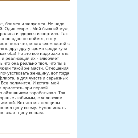
ые, боимся и жалуемся. Не надо
ой. Один секрет. Мой бывший муж,
пролила и здорвья испортила. Так
 а он одно не поймет, вот у
есте пока что, много сложностей с
лять друг другу время среди кучи
 как оба! Но это все надо захотеть
 и реализация их - влюбляет
 что она реально твоя, что ты в
мужчин такой же масти. Отношения
 почувствовать женщину, вот тогда
 флирта, а для чувств и серьезных
 Все получится. И кстати мой
а прилететь при первой
о айтишником зарабатывал. Так
 Борщь с любимым, с человеком
 съемной. Вот что мы женщины
 понял цену всему. Нужно искать
не знает цену вещам.