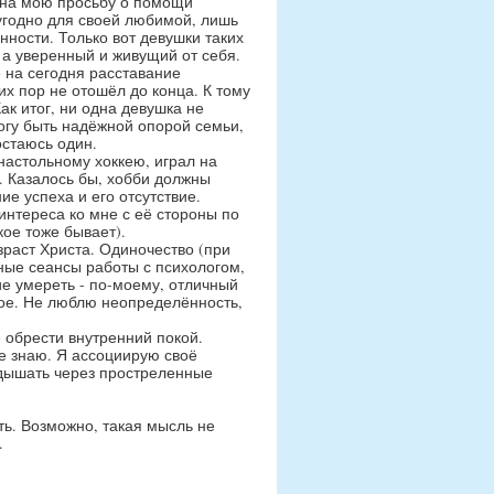
 на мою просьбу о помощи
 угодно для своей любимой, лишь
ности. Только вот девушки таких
а уверенный и живущий от себя.
ее на сегодня расставание
их пор не отошёл до конца. К тому
к итог, ни одна девушка не
могу быть надёжной опорой семьи,
остаюсь один.
настольному хоккею, играл на
. Казалось бы, хобби должны
ие успеха и его отсутствие.
 интереса ко мне с её стороны по
ое тоже бывает).
озраст Христа. Одиночество (при
ные сеансы работы с психологом,
ие умереть - по-моему, отличный
хое. Не люблю неопределённость,
 обрести внутренний покой.
не знаю. Я ассоциирую своё
 дышать через простреленные
ть. Возможно, такая мысль не
.