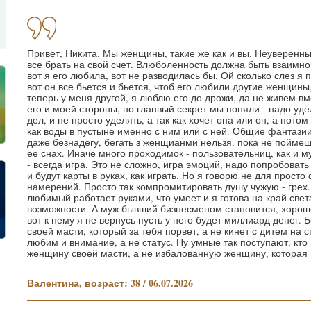
Привет, Никита. Мы женщины, такие же как и вы. Неуверенн
все брать на свой счет. Влюболенность должна быть взаимн
вот я его любила, вот не разводилась бы. Ой сколько слез я 
вот он все бьется и бьется, чтоб его любили другие женщины,
теперь у меня другой, я люблю его до дрожи, да не живем вм
его и моей стороны, но гланвый секрет мы поняли - надо уде
дел, и не просто уделять, а так как хочет она или он, а потом
как воды в пустыне именно с ним или с ней. Общие фантазии
даже безнадегу, бегать з женщианми нельзя, пока не поймешь
ее снах. Иначе много проходимок - пользовательниц, как и 
- всегда игра. Это не сложно, игра эмоций, надо попробовать
и будут карты в руках, как играть. Но я говорю не для просто
намерений. Просто так компромитировать душу чужую - грех.
любимый работает руками, что умеет и я готова на край свет
возможности. А муж бывший бизнесменом становится, хорош
вот к нему я не вернусь пусть у него будет миллиард денег.
своей масти, который за тебя порвет, а не кинет с дитем на
любим и внимание, а не статус. Ну умные так поступают, кто
женщину своей масти, а не избалованную женщину, которая 
Валентина, возраст: 38 / 06.07.2026