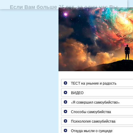
Если Вам больше 25 лет, з
ТЕСТ на уныние и радость
ВИДЕО
«Я совершил самоубийство»
Способы самоубийства
Психология самоубийства
Откуда мысли о суициде