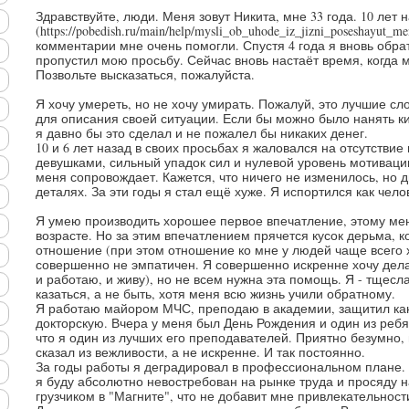
Здравствуйте, люди. Меня зовут Никита, мне 33 года. 10 лет
(https://pobedish.ru/main/help/mysli_ob_uhode_iz_jizni_poseshayut_
комментарии мне очень помогли. Спустя 4 года я вновь обрат
пропустил мою просьбу. Сейчас вновь настаёт время, когда 
Позвольте высказаться, пожалуйста.
Я хочу умереть, но не хочу умирать. Пожалуй, это лучшие сл
для описания своей ситуации. Если бы можно было нанять ки
я давно бы это сделал и не пожалел бы никаких денег.
10 и 6 лет назад в своих просьбах я жаловался на отсутствие
девушками, сильный упадок сил и нулевой уровень мотивации 
меня сопровождает. Кажется, что ничего не изменилось, но дь
деталях. За эти годы я стал ещё хуже. Я испортился как чело
Я умею производить хорошее первое впечатление, этому ме
возрасте. Но за этим впечатлением прячется кусок дерьма, 
отношение (при этом отношение ко мне у людей чаще всего 
совершенно не эмпатичен. Я совершенно искренне хочу дела
и работаю, и живу), но не всем нужна эта помощь. Я - тщесл
казаться, а не быть, хотя меня всю жизнь учили обратному.
Я работаю майором МЧС, преподаю в академии, защитил ка
докторскую. Вчера у меня был День Рождения и один из ребя
что я один из лучших его преподавателей. Приятно безумно, н
сказал из вежливости, а не искренне. И так постоянно.
За годы работы я деградировал в профессиональном плане. 
я буду абсолютно невостребован на рынке труда и просяду 
грузчиком в "Магните", что не добавит мне привлекательност