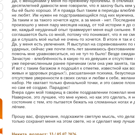
Да, с женщинами у меня по-прежнему проблемы. В откликах
десятилетней давности мне говорили, что я захочу быть кем
бы ей было хорошо. И я правда был таким в периоды влюблён
не любят. Им нужен не подстраивающийся под них мужчина, 
За таким и за такого хочется идти, а за меня - нет. Последн
произошло у меня пару месяцев назад, от той истории я до с
же, каждый неудачный опыт травмирует меня ещё сильнее. Ка
соглашается быть со мной, потому что понимает, что я не с
да и слушать моё нытьё не очень-то хочется. В итоге я так и 
Да, у меня есть увлечения. Я выступал на соревнованиях по 
ударных, сейчас уже почти пять лет занимаюсь фехтованием
помочь мне уравновеситься, но не тут-то было! Везде ожидан
Зачастую - влюблённость в какую-то из девушек и отсутствие
уже перечисленным ранее причинам (или она уже занята, так
И вот с таким багажом я подошёл к отметке, известной как в
живых и здоровых родных!), расшатанная психика, безуспеш
отсутствие уверенности в своих силах и любви к себе, желан
набор. Не хватает только финальной точки, и это самое пло
но сам её создаю. Парадокс!
Вчера один мой товарищ в своём поздравлении пожелал мне
Наверное, это лучшее, что мне нужно, но как это сделать, я 
состояние с тем, кто пытается бежать на сломанных ногах и
лёгкие.
Прошу вас, форумчане, подскажите светлую мысль, что дела
только сохранит меня на этом свете, но и сделает мир лучше
Никита, возраст: 33 / 05.07.2026