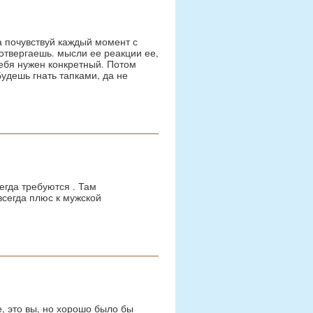
а почувствуй каждый момент с
о отвергаешь. мысли ее реакции ее,
 себя нужен конкретный. Потом
Будешь гнать тапками, да не
сегда требуются . Там
всегда плюс к мужской
е, это вы, но хорошо было бы