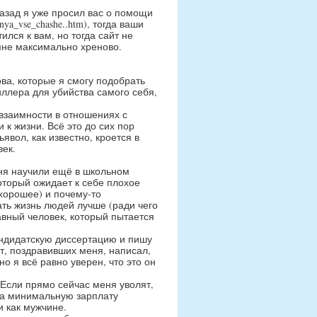
 назад я уже просил вас о помощи
menya_vse_chashe..htm), тогда ваши
ился к вам, но тогда сайт не
мне максимально хреново.
ова, которые я смогу подобрать
ллера для убийства самого себя,
 взаимности в отношениях с
к жизни. Всё это до сих пор
явол, как известно, кроется в
век.
ня научили ещё в школьном
который ожидает к себе плохое
хорошее) и почему-то
ть жизнь людей лучше (ради чего
авный человек, который пытается
ндидатскую диссертацию и пишу
т, поздравивших меня, написал,
о я всё равно уверен, что это он
Если прямо сейчас меня уволят,
на минимальную зарплату
и как мужчине.