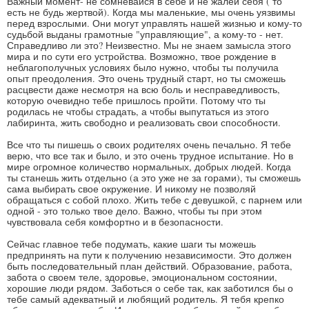
Важный момент- не сомневайся в себе и не жалей себя ( то
есть не будь жертвой). Когда мы маленькие, мы очень уязвимы
перед взрослыми. Они могут управлять нашей жизнью и кому-то
судьбой выданы грамотные "управляющие", а кому-то - нет.
Справедливо ли это? Неизвестно. Мы не знаем замысла этого
мира и по сути его устройства. Возможно, твое рождение в
неблагополучных условиях было нужно, чтобы ты получила
опыт преодоления. Это очень трудный старт, но ты сможешь
расцвести даже несмотря на всю боль и несправедливость,
которую очевидно тебе пришлось пройти. Потому что ты
родилась не чтобы страдать, а чтобы выпутаться из этого
лабиринта, жить свободно и реализовать свои способности.
Все что ты пишешь о своих родителях очень печально. Я тебе
верю, что все так и было, и это очень трудное испытание. Но в
мире огромное количество нормальных, добрых людей. Когда
ты станешь жить отдельно (а это уже не за горами), ты сможешь
сама выбирать свое окружение. И никому не позволяй
обращаться с собой плохо. Жить тебе с девушкой, с парнем или
одной - это только твое дело. Важно, чтобы ты при этом
чувствовала себя комфортно и в безопасности.
Сейчас главное тебе подумать, какие шаги ты можешь
предпринять на пути к получению независимости. Это должен
быть последовательный план действий. Образование, работа,
забота о своем теле, здоровье, эмоциональном состоянии,
хорошие люди рядом. Заботься о себе так, как заботился бы о
тебе самый адекватный и любящий родитель. Я тебя крепко