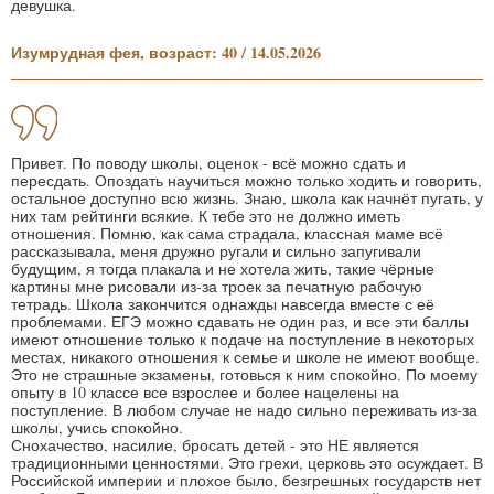
девушка.
Изумрудная фея, возраст: 40 / 14.05.2026
Привет. По поводу школы, оценок - всё можно сдать и
пересдать. Опоздать научиться можно только ходить и говорить,
остальное доступно всю жизнь. Знаю, школа как начнёт пугать, у
них там рейтинги всякие. К тебе это не должно иметь
отношения. Помню, как сама страдала, классная маме всё
рассказывала, меня дружно ругали и сильно запугивали
будущим, я тогда плакала и не хотела жить, такие чёрные
картины мне рисовали из-за троек за печатную рабочую
тетрадь. Школа закончится однажды навсегда вместе с её
проблемами. ЕГЭ можно сдавать не один раз, и все эти баллы
имеют отношение только к подаче на поступление в некоторых
местах, никакого отношения к семье и школе не имеют вообще.
Это не страшные экзамены, готовься к ним спокойно. По моему
опыту в 10 классе все взрослее и более нацелены на
поступление. В любом случае не надо сильно переживать из-за
школы, учись спокойно.
Снохачество, насилие, бросать детей - это НЕ является
традиционными ценностями. Это грехи, церковь это осуждает. В
Российской империи и плохое было, безгрешных государств нет