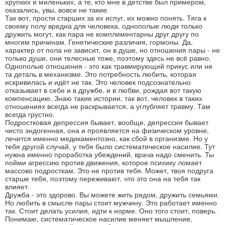
хрупких и миленьких, а те, кто мне в детстве был примером,
оказались, увы, вовсе не такие.
Так вот, прости старших за их испуг, их можно понять. Тяга к
своему полу вредна для человека, однополые люди только
дружить могут, как пара не комплиментарны друг другу по
многим причинам. Генетические различия, гормоны. Да,
характер от пола не зависит, он в душе, но отношения пары - не
только души, они телесные тоже, поэтому здесь не всё равно.
Однополые отношения - это как травмирующий прикус или не
та деталь в механизме. Это потребность любить, которая
искривилась и идёт не так. Это человек подсознательно
отказывает в себе и в дружбе, и в любви, рождая вот такую
компенсацию. Знаю такие истории, так вот, человек в таких
отношениях всегда не раскрывается, а углубляет травму. Там
всегда грустно.
Подростковая депрессия бывает, вообще, депрессия бывает
чисто эндогенная, она и проявляется на физическом уровне,
лечится именно медикаментозно, как сбой в организме. Но у
тебя другой случай, у тебя было систематическое насилие. Тут
нужна именно проработка убеждений, врача надо сменить. Ты
пойми агрессию против движения, которое психику ломает
массово подросткам. Это не против тебя. Может, твоя подруга
старше тебя, поэтому переживают, что это она на тебя так
влияет.
Дружба - это здорово. Вы можете жить рядом, дружить семьями.
Но любить в смысле пары стоит мужчину. Это работает именно
так. Стоит делать усилия, идти к норме. Оно того стоит, поверь.
Понимаю, систематическое насилие меняет мышление,