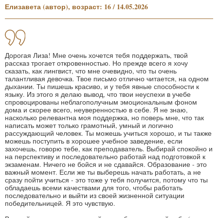
Елизавета (автор), возраст: 16 / 14.05.2026
Дорогая Лиза! Мне очень хочется тебя поддержать, твой
рассказ трогает откровенностью. Но прежде всего я хочу
сказать, как лингвист, что мне очевидно, что ты очень
талантливая девочка. Твое письмо отлично читается, на одном
дыхании. Ты пишешь красиво, и у тебя явные способности к
языку. Из этого я делаю вывод, что твои неуспехи в учебе
спровоцированы неблагополучным эмоциональным фоном
дома и скорее всего, неуверенностью в себе. Я не знаю,
насколько релевантна моя поддержка, но поверь мне, что так
написать может только грамотный, умный и логично
рассуждающий человек. Ты можешь учиться хорошо, и ты также
можешь поступить в хорошее учебное заведение, если
захочешь, говорю тебе, как преподаватель. Выбирай спокойно и
на перспективу и последовательно работай над подготовкой к
экзаменам. Ничего не бойся и не сдавайся. Образование - это
важный момент. Если же ты выберешь начать работать, а не
сразу пойти учиться - это тоже у тебя получится, потому что ты
обладаешь всеми качествами для того, чтобы работать
последовательно и выйти из своей жизненной ситуации
победительницей. Я это чувствую.