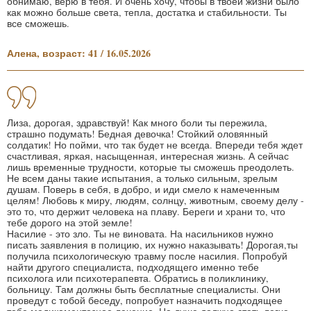
обнимаю, верю в тебя. И очень хочу, чтобы в твоей жизни было
как можно больше света, тепла, достатка и стабильности. Ты
все сможешь.
Алена, возраст: 41 / 16.05.2026
Лиза, дорогая, здравствуй! Как много боли ты пережила,
страшно подумать! Бедная девочка! Стойкий оловянный
солдатик! Но пойми, что так будет не всегда. Впереди тебя ждет
счастливая, яркая, насыщенная, интересная жизнь. А сейчас
лишь временные трудности, которые ты сможешь преодолеть.
Не всем даны такие испытания, а только сильным, зрелым
душам. Поверь в себя, в добро, и иди смело к намеченным
целям! Любовь к миру, людям, солнцу, животным, своему делу -
это то, что держит человека на плаву. Береги и храни то, что
тебе дорого на этой земле!
Насилие - это зло. Ты не виновата. На насильников нужно
писать заявления в полицию, их нужно наказывать! Дорогая,ты
получила психологическую травму после насилия. Попробуй
найти другого специалиста, подходящего именно тебе
психолога или психотерапевта. Обратись в поликлинику,
больницу. Там должны быть бесплатные специалисты. Они
проведут с тобой беседу, попробует назначить подходящее