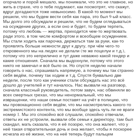
огорчало и порой мешало, мы понимали, что это не главное, но
жить в страхе, что о тебе подумают, как посмотрят, что скажут,
вдруг догадаются тоже невыносимо. В какой-то момент мы
решили, что мы будем вести себя как пара, это был 9-ый класс.
Мы долго это обсуждали и решили, что не будем оглядываться
на осуждение других, а если оно и будет, то будем терпеть,
потому что любовь — жертва, приходится чем-то жертвовать
ради этого, в том числе комфортом и всеобщем осуждением.
Мы стали ходить как парочка, держаться там за руки, как-то
проявлять больше нежности друг к другу, при чём чего-то
откровенного мы на людях не делали (те же поцелуи и т.д.),
потому что это неприлично и тут даже неважно какой гендер и
какие отношения. Сначала мы выдохнули, потому что этого
никто не замечал и всё было ок. Но спустя неделю начали
говорить о нас, спрашивать напрямую, а почему мы так странно
себя ведём, почему так ходим и т.д. Спустя буквально две
недели, после того как ученики стали обсуждать нас это всё
дошло до учителей и тут началось. Нас вызвали на разговор,
сначала классный руководитель, потом завуч, нас обвиняли во
всех смертных грехах, что мы ненормальный, что мы
извращенки, что наши семьи поставят на учёт в полицию, что
мы провокационно себя ведём, что мы насмотрелись какого-то
экстремистского контента, что мы вообще здесь чуть ли не враги
номер 1. Мы это спокойно всё слушали, спокойно отвечали,
ответы их не устроили, вызвали обе семьи к директору, там был
скандал, мать сказала, что я её позорю, что она жалеет, что у
неё такая отвратительная дочь и она желает, чтобы я поскорее
исчезла из её жизни, что на неё теперь будут пальцем