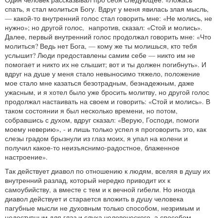
спать, я стал молиться Богу. Вдруг у меня явилась злая мысль,
— какой-то внутренний голос стал говорить мне: «Не молись, не
нужно»; но другой голос, напротив, сказал: «Стой и молись».
Далее, первый внутренний голос продолжал говорить мне: «Что
молиться? Ведь нет Бога, — кому же ты молишься, кто тебя
услышит? Люди предоставлены самим себе — никто им не
помогает и никто их не слышит; вот и ты должен погибнуть». И
вдруг на душе у меня стало невыносимо тяжело, положение
мое стало мне казаться безотрадным, безнадежным, даже
ужасным, и я хотел было уже бросить молитву, но другой голос
продолжал настаивать на своем и говорить: «Стой и молись». В
таком состоянии я был несколько времени, но потом,
собравшись с духом, вдруг сказал: «Верую, Господи, помоги
моему неверию», - и лишь только успел я проговорить это, как
слезы градом брызнули из глаз моих, я упал на колени и
получил какое-то неизъяснимо-радостное, блаженное
настроение».
Так действует диавол по отношению к людям, вселяя в душу их
внутренний разлад, который нередко приводит их к
самоубийству, а вместе с тем и к вечной гибели. Но иногда
диавол действует и старается вложить в душу человека
пагубные мысли не духовным только способом, незримым и
недоступным для глаз и слуха человеческого, а способом