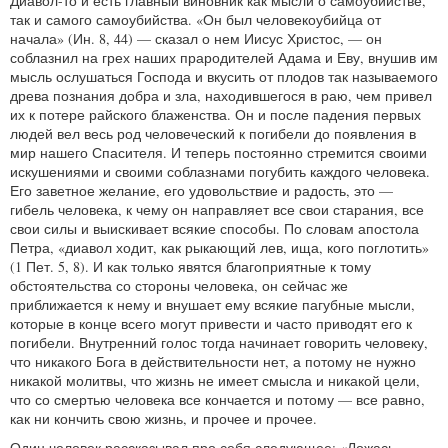
Диавол-то и есть главный виновник как мысли о самоубийстве,
так и самого самоубийства. «Он был человекоубийца от
начала» (Ин. 8, 44) — сказал о нем Иисус Христос, — он
соблазнил на грех наших прародителей Адама и Еву, внушив им
мысль ослушаться Господа и вкусить от плодов так называемого
древа познания добра и зла, находившегося в раю, чем привел
их к потере райского блаженства. Он и после падения первых
людей вел весь род человеческий к погибели до появления в
мир нашего Спасителя. И теперь постоянно стремится своими
искушениями и своими соблазнами погубить каждого человека.
Его заветное желание, его удовольствие и радость, это —
гибель человека, к чему он направляет все свои старания, все
свои силы и выискивает всякие способы. По словам апостола
Петра, «диавол ходит, как рыкающий лев, ища, кого поглотить»
(1 Пет. 5, 8). И как только явятся благоприятные к тому
обстоятельства со стороны человека, он сейчас же
приближается к нему и внушает ему всякие пагубные мысли,
которые в конце всего могут привести и часто приводят его к
погибели. Внутренний голос тогда начинает говорить человеку,
что никакого Бога в действительности нет, а потому не нужно
никакой молитвы, что жизнь не имеет смысла и никакой цели,
что со смертью человека все кончается и потому — все равно,
как ни кончить свою жизнь, и прочее и прочее.
Один человек рассказывал про себя следующее: «Ложась