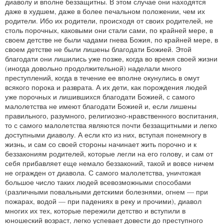
диаволу и вполне беззащитны. В этом случае они находятся
даже в худшем, даже в более печальном положении, чем их
родители. Ибо их родители, происходя от своих родителей, не
столь порочных, каковыми они стали сами, по крайней мере, в
своем детстве не были чадами гнева Божия, по крайней мере, в
своем детстве не были лишены благодати Божией. Этой
благодати они лишились уже позже, когда во время своей жизни
(иногда довольно продолжительной) наделали много
преступлений, когда в течение ее вполне окунулись в омут
всякого порока и разврата. А их дети, как порождения людей
уже порочных и лишившихся благодати Божией, с самого
малолетства не имеют благодати Божией и, если лишены
правильного, разумного, религиозно-нравственного воспитания,
то с самого малолетства являются почти беззащитными и легко
доступными диаволу. А если кто из них, вступая понемногу в
жизнь, и сам со своей стороны начинает жить порочно и к
беззакониям родителей, которые легли на его голову, и сам от
себя прибавляет еще немало беззаконий, такой и вовсе ничем
не огражден от диавола. С самого малолетства, уничтожая
большое число таких людей всевозможными способами
(различными повальными детскими болезнями, огнем — при
пожарах, водой — при падениях в реку и прочими), диавол
многих их тех, которые пережили детство и вступили в
юношеский возраст, легко успевает довести до преступного