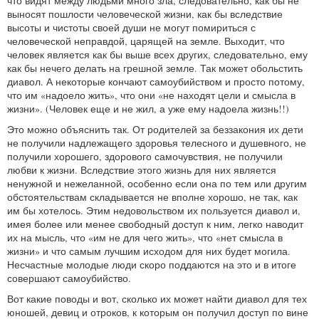
что видят между людьми много зла, следовательно, как бы не
выносят пошлости человеческой жизни, как бы вследствие
высоты и чистоты своей души не могут помириться с
человеческой неправдой, царящей на земле. Выходит, что
человек является как бы выше всех других, следовательно, ему
как бы нечего делать на грешной земле. Так может обольстить
диавол. А некоторые кончают самоубийством и просто потому,
что им «надоело жить», что они «не находят цели и смысла в
жизни». (Человек еще и не жил, а уже ему надоела жизнь!!)
Это можно объяснить так. От родителей за беззакония их дети
не получили надлежащего здоровья телесного и душевного, не
получили хорошего, здорового самочувствия, не получили
любви к жизни. Вследствие этого жизнь для них является
ненужной и нежеланной, особенно если она по тем или другим
обстоятельствам складывается не вполне хорошо, не так, как
им бы хотелось. Этим недовольством их пользуется диавол и,
имея более или менее свободный доступ к ним, легко наводит
их на мысль, что «им не для чего жить», что «нет смысла в
жизни» и что самым лучшим исходом для них будет могила.
Несчастные молодые люди скоро поддаются на это и в итоге
совершают самоубийство.
Вот какие поводы и вот, сколько их может найти диавол для тех
юношей, девиц и отроков, к которым он получил доступ по вине