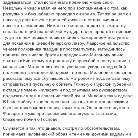
задумываться, стал вспоминать прежнюю жизнь свою.
Невольный ужас напал на него при воспоминании о том, как
разгульно и бесшабашно проводил он время. Тут же решил он
навсегда расстаться с прежней жизнью и остальные дни
посвятить покаянию. Нимало не медля, подал он в отставку,
снял блестящий гвардейский мундир, надел простой овчинный
тулуп и в нем пешком пошел в Киев с намерением поступить
для покаяния в Киево-Печерскую лавру. Лаврское начальство,
увидев полковника гвардии в простом тулупе, затруднилось
принять его в число братии и предложило Милонову лично
явиться к Киевскому митрополиту с просьбой о поступлении в
монастырь. Митрополит очень удивился, увидев пред собой
полковника в нищенской одежде, но когда Милонов откровенно
рассказал ему все случившееся, митрополит посоветовал ему
отправиться в пустынную обитель Глинскую (Курской губернии)
к старцу игумену Филарету и под опытным его руководством
подвизаться там в спасении своей души. Милонов так и сделал.
В Глинской пустыни он проводил жизнь строго монашескую и
был постник и молитвенник, каких мало. Он пережил игумена
Филарета и уже при преемнике его, игумене Евстратии,
блаженно почил о Господе.
Случается и так, что диавол, смотря по обстоятельствам,
принимает человеческий образ и теми или другими видимыми