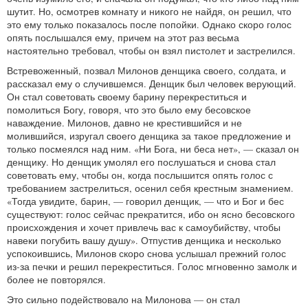
шутит. Но, осмотрев комнату и никого не найдя, он решил, что
это ему только показалось после попойки. Однако скоро голос
опять послышался ему, причем на этот раз весьма
настоятельно требовал, чтобы он взял пистолет и застрелился.
Встревоженный, позвал Милонов денщика своего, солдата, и
рассказал ему о случившемся. Денщик был человек верующий.
Он стал советовать своему барину перекреститься и
помолиться Богу, говоря, что это было ему бесовское
наваждение. Милонов, давно не крестившийся и не
молившийся, изругал своего денщика за такое предложение и
только посмеялся над ним. «Ни Бога, ни беса нет», — сказал он
денщику. Но денщик умолял его послушаться и снова стал
советовать ему, чтобы он, когда послышится опять голос с
требованием застрелиться, осенил себя крестным знамением.
«Тогда увидите, барин, — говорил денщик, — что и Бог и бес
существуют: голос сейчас прекратится, ибо он ясно бесовского
происхождения и хочет привлечь вас к самоубийству, чтобы
навеки погубить вашу душу». Отпустив денщика и несколько
успокоившись, Милонов скоро снова услышал прежний голос
из-за печки и решил перекреститься. Голос мгновенно замолк и
более не повторялся.
Это сильно подействовало на Милонова — он стал