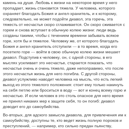
камень на душе. Любовь к жизни на некоторое время у него
пропадает, жизнь становится тяжела. У человека, которого
охраняет благодать Божия и ангел-хранитель, и к которому,
следовательно, не может подойти диавол, эта горечь, эта
тяжесть от несчастья скоро сглаживается. Он скоро сживается с
горем и снова вступает в обычную колею жизни: люди ведь
созданы такими, чтобы с течением времени забывать всякое
горе, хотя бы и тяжелое. Человеку же, от которого благодать
Божия и ангел-хранитель отступили — в то время, когда его
посетило горе — войти в свою обычную колею жизни мешает
диавол. Подступив к человеку, он, с одной стороны, в его
мыслях усиливает это несчастье, старается показать, что
несчастье очень и очень тяжело, даже непоправимо, что после
этого несчастья жизнь для него погибла. С другой стороны,
диавол услужливо наводит человека на мысль, что есть легкий
выход из этого тяжелого положения: стоит ему только накинуть
на себя петлю или броситься в воду — вот и конец всему горю и
несчастью. И если человек в это столь опасное для него время
не принял никаких мер к защите себя, то он погиб: диавол
доводит его до самоубийства.
Во-вторых, для адского замысла диавола, для привлечения им к
самоубийству, доступны те, кто ведет жизнь полную пороков и
преступлений, — например, кто сильно предан пьянству,