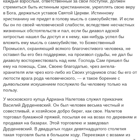
каждый взрослый, ответственный за свои поступки, должен
стремиться быть истинным христианином, укреплять свою веру
в Бога, держаться уставов Святой Церкви. Истинному
христианину не придет в голову мысль о самоубийстве. И если
бы он по своей человеческой слабости, вследствие несчастных
жизненных обстоятельств и пал, если бы диавол адской
хитростью нашел бы доступ и к нему, как-нибудь успел бы
вложить ему мысль о самоубийстве, то Божественный
Промысел, охраняющий всякого благочестивого человека, не
оставил бы его без поддержки, на произвол судьбы, не дал бы
диаволу восторжествовать над ним. Господь Сам пришел бы
ему на помощь, Сам, Своею благодатью, чрез ангела-
хранителя или чрез кого-либо из Своих угодников спас бы его от
лютости врага рода человеческого, — и такое борение с
дьявольским искушением послужило бы человеку только на
пользу.
У московского купца Адриана Налетова служил приказчик
Василий Дурденевский. Он был человек весьма честный и
совестливый, и хозяйское добро берег, как свое. Налетов
торговал бумажной пряжей, посылая ее на возах по деревням и
продавая на базарах. Этой торговлею и заведовал
Дурденевский. В двадцатых годах девятнадцатого столетия
такая торговля была в большом ходу. Переезжая с возами из