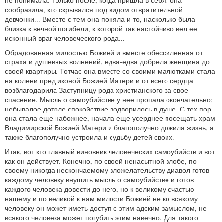
не понимала. Только после, когда пришла в себя, она
сообразила, кто скрывался под видом отвратительной
девчонки... Вместе с тем она поняла и то, насколько была
близка к вечной погибели, к которой так настойчиво вел ее
исконный враг человеческого рода...
Обрадованная милостью Божией и вместе обессиленная от
страха и душевных волнений, едва-едва добрела женщина до
своей квартиры. Тотчас она вместе со своими малютками стала
на колени пред иконой Божией Матери и от всего сердца
возблагодарила Заступницу рода христианского за свое
спасение. Мысль о самоубийстве у нее пропала окончательно;
небывалое дотоле спокойствие водворилось в душе. С тех пор
она стала еще набожнее, начала еще усерднее посещать храм
Владимирской Божией Матери и благополучно дожила жизнь, а
также благополучно устроила и судьбу детей своих.
Итак, вот кто главный виновник человеческих самоубийств и вот
как он действует. Конечно, по своей ненасытной злобе, по
своему никогда нескончаемому зложелательству диавол готов
каждому человеку внушить мысль о самоубийстве и готов
каждого человека довести до него, но к великому счастью
нашему и по великой к нам милости Божией не ко всякому
человеку он может иметь доступ с этим адским замыслом, не
всякого человека может погубить этим навечно. Для такого