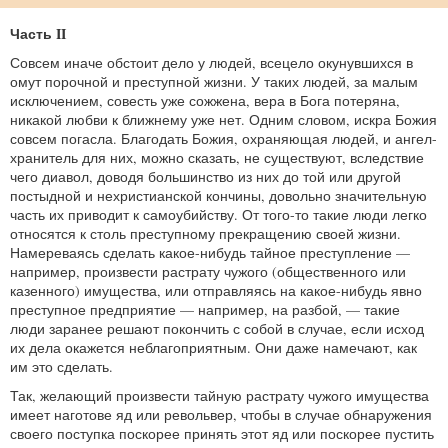
Часть II
Совсем иначе обстоит дело у людей, всецело окунувшихся в
омут порочной и преступной жизни. У таких людей, за малым
исключением, совесть уже сожжена, вера в Бога потеряна,
никакой любви к ближнему уже нет. Одним словом, искра Божия
совсем погасла. Благодать Божия, охраняющая людей, и ангел-
хранитель для них, можно сказать, не существуют, вследствие
чего диавол, доводя большинство из них до той или другой
постыдной и нехристианской кончины, довольно значительную
часть их приводит к самоубийству. От того-то такие люди легко
относятся к столь преступному прекращению своей жизни.
Намереваясь сделать какое-нибудь тайное преступление —
например, произвести растрату чужого (общественного или
казенного) имущества, или отправляясь на какое-нибудь явно
преступное предприятие — например, на разбой, — такие
люди заранее решают покончить с собой в случае, если исход
их дела окажется неблагоприятным. Они даже намечают, как
им это сделать.
Так, желающий произвести тайную растрату чужого имущества
имеет наготове яд или револьвер, чтобы в случае обнаружения
своего поступка поскорее принять этот яд или поскорее пустить