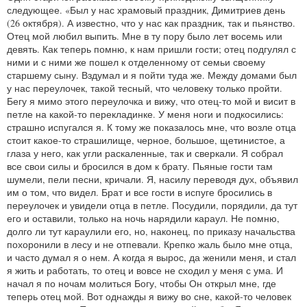
следующее. «Был у нас храмовый праздник, Димитриев день
(26 октября). А известно, что у нас как праздник, так и пьянство.
Отец мой любил выпить. Мне в ту пору было лет восемь или
девять. Как теперь помню, к нам пришли гости; отец подгулял с
ними и с ними же пошел к отделенному от семьи своему
старшему сыну. Вздумал и я пойти туда же. Между домами был
у нас переулочек, такой тесный, что человеку только пройти.
Бегу я мимо этого переулочка и вижу, что отец-то мой и висит в
петле на какой-то перекладинке. У меня ноги и подкосились:
страшно испугался я. К тому же показалось мне, что возле отца
стоит какое-то страшилище, черное, большое, щетинистое, а
глаза у него, как угли раскаленные, так и сверкали. Я собрал
все свои силы и бросился в дом к брату. Пьяные гости там
шумели, пели песни, кричали. Я, насилу переводя дух, объявил
им о том, что видел. Брат и все гости в испуге бросились в
переулочек и увидели отца в петле. Посудили, порядили, да тут
его и оставили, только на ночь нарядили караул. Не помню,
долго ли тут караулили его, но, наконец, по приказу начальства
похоронили в лесу и не отпевали. Крепко жаль было мне отца,
и часто думал я о нем. А когда я вырос, да женили меня, и стал
я жить и работать, то отец и вовсе не сходил у меня с ума. И
начал я по ночам молиться Богу, чтобы Он открыл мне, где
теперь отец мой. Вот однажды я вижу во сне, какой-то человек