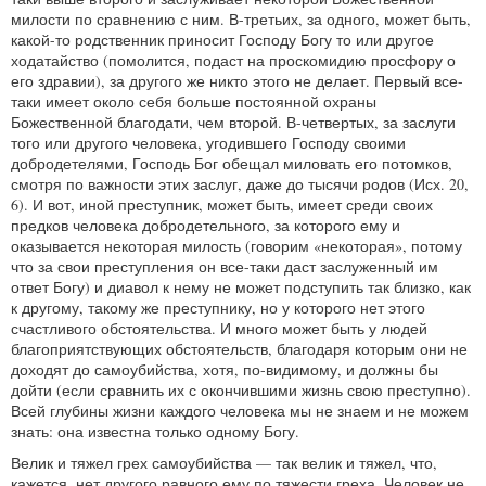
милости по сравнению с ним. В-третьих, за одного, может быть,
какой-то родственник приносит Господу Богу то или другое
ходатайство (помолится, подаст на проскомидию просфору о
его здравии), за другого же никто этого не делает. Первый все-
таки имеет около себя больше постоянной охраны
Божественной благодати, чем второй. В-четвертых, за заслуги
того или другого человека, угодившего Господу своими
добродетелями, Господь Бог обещал миловать его потомков,
смотря по важности этих заслуг, даже до тысячи родов (Исх. 20,
6). И вот, иной преступник, может быть, имеет среди своих
предков человека добродетельного, за которого ему и
оказывается некоторая милость (говорим «некоторая», потому
что за свои преступления он все-таки даст заслуженный им
ответ Богу) и диавол к нему не может подступить так близко, как
к другому, такому же преступнику, но у которого нет этого
счастливого обстоятельства. И много может быть у людей
благоприятствующих обстоятельств, благодаря которым они не
доходят до самоубийства, хотя, по-видимому, и должны бы
дойти (если сравнить их с окончившими жизнь свою преступно).
Всей глубины жизни каждого человека мы не знаем и не можем
знать: она известна только одному Богу.
Велик и тяжел грех самоубийства — так велик и тяжел, что,
кажется, нет другого равного ему по тяжести греха. Человек не