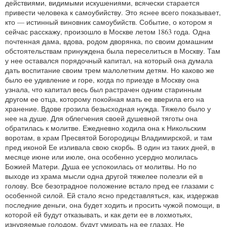
действиями, видимыми искушениями, всячески старается
привести человека к самоубийству. Это яснее всего показывает,
кто — истинный виновник самоубийств. Событие, о котором я
сейчас расскажу, произошло в Москве летом 1863 года. Одна
почтенная дама, вдова, родом дворянка, по своим домашним
обстоятельствам принуждена была переселиться в Москву. Там
у нее оставался порядочный капитал, на который она думала
дать воспитание своим трем малолетним детям. Но каково же
было ее удивление и горе, когда по приезде в Москву она
узнала, что капитал весь был растрачен одним старинным
другом ее отца, которому покойная мать ее вверила его на
хранение. Вдове грозила безысходная нужда. Тяжело было у
нее на душе. Для облегчения своей душевной тяготы она
обратилась к молитве. Ежедневно ходила она к Никольским
воротам, в храм Пресвятой Богородицы Владимирской, и там
пред иконой Ее изливала свою скорбь. В один из таких дней, в
месяце июне или июле, она особенно усердно молилась
Божией Матери. Душа ее успокоилась от молитвы. Но по
выходе из храма мысли одна другой тяжелее полезли ей в
голову. Все безотрадное положение встало пред ее глазами с
особенной силой. Ей стало ясно представляться, как, издержав
последние деньги, она будет ходить и просить чужой помощи, в
которой ей будут отказывать, и как дети ее в лохмотьях,
изнуряемые голодом, будут умирать на ее глазах. Не