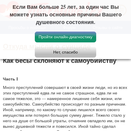
Если Вам больше 25 лет, за один час Вы
можете узнать основные причины Вашего
душевного состояния.
Просьбы о помощи
Форум
Отзывы о сайте
Откуда мысли о суициде
Как бесы склоняют к самоубийству
Часть I
Много преступлений совершают в своей жизни люди, но из всех
этих преступлений едва ли не самое страшное, едва ли не
самое тяжелое, это — намеренное лишение себя жизни, или
самоубийство. Самоубийство происходит по разным причинам.
Иной, например, по какому-то случаю лишился всего своего
имущества или потерял большую сумму денег. Тяжело стало у
него на душе от большой утраты, отчаяние овладело им, он не
вынес душевной тяжести и повесился. Иной тайно сделал