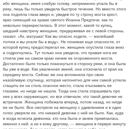
ибо женщина, имея слабую голову, непременно упала бы в
реку, лишь бы только увидела быстрое течение. Но вместо этого
она подняла глаза вверх и, увидев по ту строну моста крест,
ярко сияющий на храме святого Иоанна Предтечи, как-то
невольно перекрестилась. В этот момент, какой-то купец,
шедший навстречу женщине, придерживая ее с левой стороны,
сказал: «Ах, матушка! Как вы опасно ходите, — малейший
толчок и вы упали бы в воду». Не понимая еще опасности, от
которой купец предостерегал ее, женщине опустила глаза вниз
и содрогнулась. Тут только она увидела, что правая нога ее
стояла уже на самом краю ничем не огороженного моста.
Достаточно было только покачнуться в сторону реки, и она была
бы уже в воде. Как ужаленная змеей, она отскочила от края на
середину моста. Сейчас же она вспомнила про свою
назойливую спутницу, которая непонятно для нее самой успела
стащить ее на столь опасное место, стала отыскивать ее
глазами, но нигде не нашла. Тогда она стала спрашивать про
нее у всех окружающих, но все отвечали, что такой девочки не
встречали. Женщина побежала вперед, потом назад, но нигде
ее не было. Все смотрели на женщину с удивлением и в один
голос уверяли ее, что никакой девочки с ней не было. Как, куда
и когда исчезла девчонка, кто она была и зачем привязалась
именно к ней, а не к кому другому, — женщина в первую минуту