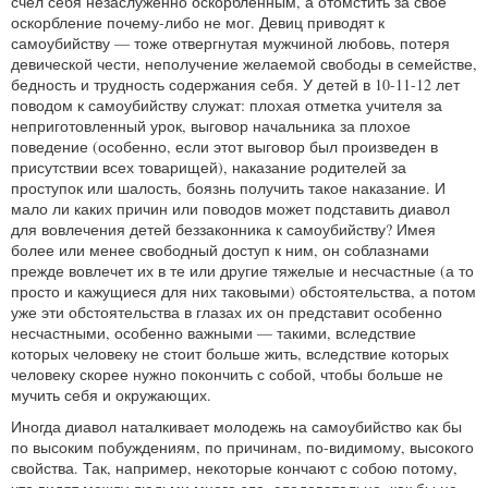
счел себя незаслуженно оскорбленным, а отомстить за свое
оскорбление почему-либо не мог. Девиц приводят к
самоубийству — тоже отвергнутая мужчиной любовь, потеря
девической чести, неполучение желаемой свободы в семействе,
бедность и трудность содержания себя. У детей в 10-11-12 лет
поводом к самоубийству служат: плохая отметка учителя за
неприготовленный урок, выговор начальника за плохое
поведение (особенно, если этот выговор был произведен в
присутствии всех товарищей), наказание родителей за
проступок или шалость, боязнь получить такое наказание. И
мало ли каких причин или поводов может подставить диавол
для вовлечения детей беззаконника к самоубийству? Имея
более или менее свободный доступ к ним, он соблазнами
прежде вовлечет их в те или другие тяжелые и несчастные (а то
просто и кажущиеся для них таковыми) обстоятельства, а потом
уже эти обстоятельства в глазах их он представит особенно
несчастными, особенно важными — такими, вследствие
которых человеку не стоит больше жить, вследствие которых
человеку скорее нужно покончить с собой, чтобы больше не
мучить себя и окружающих.
Иногда диавол наталкивает молодежь на самоубийство как бы
по высоким побуждениям, по причинам, по-видимому, высокого
свойства. Так, например, некоторые кончают с собою потому,