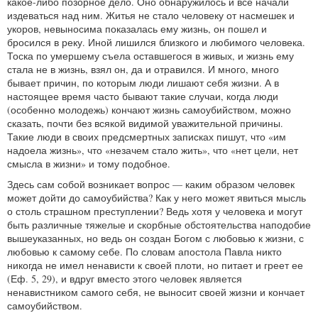
какое-либо позорное дело. Оно обнаружилось и все начали
издеваться над ним. Житья не стало человеку от насмешек и
укоров, невыносима показалась ему жизнь, он пошел и
бросился в реку. Иной лишился близкого и любимого человека.
Тоска по умершему съела оставшегося в живых, и жизнь ему
стала не в жизнь, взял он, да и отравился. И много, много
бывает причин, по которым люди лишают себя жизни. А в
настоящее время часто бывают такие случаи, когда люди
(особенно молодежь) кончают жизнь самоубийством, можно
сказать, почти без всякой видимой уважительной причины.
Такие люди в своих предсмертных записках пишут, что «им
надоела жизнь», что «незачем стало жить», что «нет цели, нет
смысла в жизни» и тому подобное.
Здесь сам собой возникает вопрос — каким образом человек
может дойти до самоубийства? Как у него может явиться мысль
о столь страшном преступлении? Ведь хотя у человека и могут
быть различные тяжелые и скорбные обстоятельства наподобие
вышеуказанных, но ведь он создан Богом с любовью к жизни, с
любовью к самому себе. По словам апостола Павла никто
никогда не имел ненависти к своей плоти, но питает и греет ее
(Еф. 5, 29), и вдруг вместо этого человек является
ненавистником самого себя, не выносит своей жизни и кончает
самоубийством.