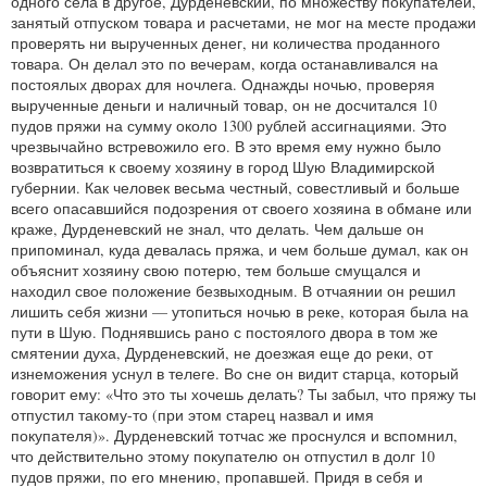
одного села в другое, Дурденевский, по множеству покупателей,
занятый отпуском товара и расчетами, не мог на месте продажи
проверять ни вырученных денег, ни количества проданного
товара. Он делал это по вечерам, когда останавливался на
постоялых дворах для ночлега. Однажды ночью, проверяя
вырученные деньги и наличный товар, он не досчитался 10
пудов пряжи на сумму около 1300 рублей ассигнациями. Это
чрезвычайно встревожило его. В это время ему нужно было
возвратиться к своему хозяину в город Шую Владимирской
губернии. Как человек весьма честный, совестливый и больше
всего опасавшийся подозрения от своего хозяина в обмане или
краже, Дурденевский не знал, что делать. Чем дальше он
припоминал, куда девалась пряжа, и чем больше думал, как он
объяснит хозяину свою потерю, тем больше смущался и
находил свое положение безвыходным. В отчаянии он решил
лишить себя жизни — утопиться ночью в реке, которая была на
пути в Шую. Поднявшись рано с постоялого двора в том же
смятении духа, Дурденевский, не доезжая еще до реки, от
изнеможения уснул в телеге. Во сне он видит старца, который
говорит ему: «Что это ты хочешь делать? Ты забыл, что пряжу ты
отпустил такому-то (при этом старец назвал и имя
покупателя)». Дурденевский тотчас же проснулся и вспомнил,
что действительно этому покупателю он отпустил в долг 10
пудов пряжи, по его мнению, пропавшей. Придя в себя и