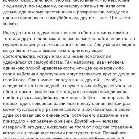
люди ведут, по-видимому, одинаковую жизнь или являются
детьми одинаковых преступников и развратников, между тем
одни из них кончают самоубийством, другие — нет. Что же это
значит?
Разгадка этого недоумения кроется в обстоятельствах жизни
того или другого человека и ее всегда можно найти, если только
глубоко проникнуть в жизнь этого человека. Ибо у многих людей
могут быть и часто бывают благоприятствующие
обстоятельства, которые так или иначе помогают им
удержаться от самоубийства. Так, например, два человека
одинаково плохой нравственности, или два одинаковых по
своим действиям преступника могут отличаться друг от друга по
своей воле. Один имеет твердую волю, другой — слабую,
вследствие чего последний, в случае каких-нибудь несчастных
обстоятельств, скорее может поддаться искушению диавола,
прибегнуть к самоубийству, чем первый. Это — во-первых. Во-
вторых, один, совершая различные преступления, всякий раз
может чувствовать угрызения совести и раскаиваться, в своей
душе сознавая свою виновность (хотя бы его раскаяние и не
приводило к исправлению жизни). Другой же — человек
озверелый: его душу нисколько не трогают людские страдания,
которые он причиняет своими преступлениями. Первый все-
таки выше второго и заслуживает некоторой Божественной