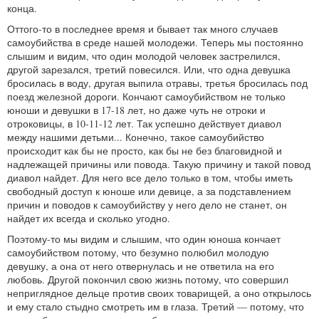
конца.
Оттого-то в последнее время и бывает так много случаев
самоубийства в среде нашей молодежи. Теперь мы постоянно
слышим и видим, что один молодой человек застрелился,
другой зарезался, третий повесился. Или, что одна девушка
бросилась в воду, другая выпила отравы, третья бросилась под
поезд железной дороги. Кончают самоубийством не только
юноши и девушки в 17-18 лет, но даже чуть не отроки и
отроковицы, в 10-11-12 лет. Так успешно действует диавол
между нашими детьми... Конечно, такое самоубийство
происходит как бы не просто, как бы не без благовидной и
надлежащей причины или повода. Такую причину и такой повод
диавол найдет. Для него все дело только в том, чтобы иметь
свободный доступ к юноше или девице, а за подставлением
причин и поводов к самоубийству у него дело не станет, он
найдет их всегда и сколько угодно.
Поэтому-то мы видим и слышим, что один юноша кончает
самоубийством потому, что безумно полюбил молодую
девушку, а она от него отвернулась и не ответила на его
любовь. Другой покончил свою жизнь потому, что совершил
неприглядное дельце против своих товарищей, а оно открылось
и ему стало стыдно смотреть им в глаза. Третий — потому, что