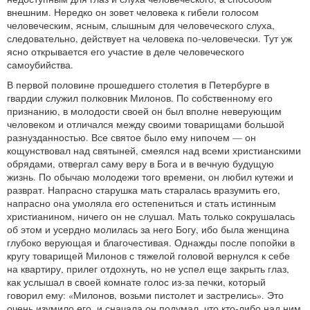
внешним. Нередко он зовет человека к гибели голосом
человеческим, ясным, слышным для человеческого слуха,
следовательно, действует на человека по-человечески. Тут уж
ясно открывается его участие в деле человеческого
самоубийства.
В первой половине прошедшего столетия в Петербурге в
гвардии служил полковник Милонов. По собственному его
признанию, в молодости своей он был вполне неверующим
человеком и отличался между своими товарищами большой
разнузданностью. Все святое было ему нипочем — он
кощунствовал над святыней, смеялся над всеми христианскими
обрядами, отвергал саму веру в Бога и в вечную будущую
жизнь. По обычаю молодежи того времени, он любил кутежи и
разврат. Напрасно старушка мать старалась вразумить его,
напрасно она умоляла его остепениться и стать истинным
христианином, ничего он не слушал. Мать только сокрушалась
об этом и усердно молилась за него Богу, ибо была женщина
глубоко верующая и благочестивая. Однажды после попойки в
кругу товарищей Милонов с тяжелой головой вернулся к себе
на квартиру, прилег отдохнуть, но не успел еще закрыть глаз,
как услышал в своей комнате голос из-за печки, который
говорил ему: «Милонов, возьми пистолет и застрелись». Это
очень изумило его, и сначала он подумал, что кто-либо над ним