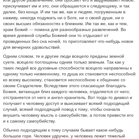
прискучивает им и это, они обращаются к следующему, и так
далее, без конца. И им так же, как и людям, погруженным в
наживу, некогда подумать ни о Боге, ни о своей душе, ни о
своих высших обязанностях к ближним. Им так же, как и тем,
храм Божий — помеха для разнообразных развлечений. Во
время дневной службы Божией они то отдыхают от
проведенных без сна ночей, то приготовляют что-нибудь новое
для вечерних удовольствий.
Одним словом, те и другие люди всецело преданы земной
суете, всецело поглощены одним только земным. Так как у
таких людей все духовные способности всецело направлены к
одному только низменному, то душа их становится неспособной
ко всему высокому, становится неспособною к общению со
своим Создателем. Вследствие этого спасающая благодать
Божия, витающая близ каждого человека, отдаляется от него;
отстраняется от него и ангел-хранитель. Вот тогда-то диавол и
получает к человеку доступ и выискивает всякий подходящий
случай, всякий подходящий повод к тому, чтобы сначала
внушить человеку мысль о самоубийстве, а потом привести его
и к самому самоубийству.
Обычно подходящим к тому случаем бывает какое-нибудь
большое горе. Человек удручен, у человека лежит тяжелый