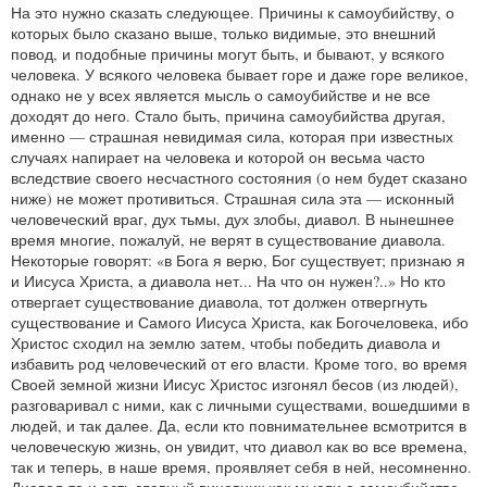
На это нужно сказать следующее. Причины к самоубийству, о
которых было сказано выше, только видимые, это внешний
повод, и подобные причины могут быть, и бывают, у всякого
человека. У всякого человека бывает горе и даже горе великое,
однако не у всех является мысль о самоубийстве и не все
доходят до него. Стало быть, причина самоубийства другая,
именно — страшная невидимая сила, которая при известных
случаях напирает на человека и которой он весьма часто
вследствие своего несчастного состояния (о нем будет сказано
ниже) не может противиться. Страшная сила эта — исконный
человеческий враг, дух тьмы, дух злобы, диавол. В нынешнее
время многие, пожалуй, не верят в существование диавола.
Некоторые говорят: «в Бога я верю, Бог существует; признаю я
и Иисуса Христа, а диавола нет... На что он нужен?..» Но кто
отвергает существование диавола, тот должен отвергнуть
существование и Самого Иисуса Христа, как Богочеловека, ибо
Христос сходил на землю затем, чтобы победить диавола и
избавить род человеческий от его власти. Кроме того, во время
Своей земной жизни Иисус Христос изгонял бесов (из людей),
разговаривал с ними, как с личными существами, вошедшими в
людей, и так далее. Да, если кто повнимательнее всмотрится в
человеческую жизнь, он увидит, что диавол как во все времена,
так и теперь, в наше время, проявляет себя в ней, несомненно.