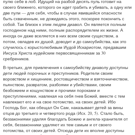
пулю себе в лоб. Идущий на разбой десять пуль готовит на
своего ближнего, которого он идет грабить и убивать, а одну или
две пули — для себя, чтобы в случае явившейся опасности
быть схваченным, не дожидаясь этого, поскорее покончить с
собой. Так близок к этим людям диавол. Он является полным
господином над ними, полным распорядителем их жизни. А
иногда он даже вселяется в них всем своим существом, а
потом, овладев их душой, доводит и до самоубийства, как это
случилось с корыстолюбивым Иудой Искариотом, предавшим
Иисуса Христа иудейским первосвященникам за 30
сребреников.
В-третьих, для привлечения к самоубийству диаволу доступны
дети людей порочных и преступников. Родители своим
воровством и хищением, ростовщичеством и взяточничеством,
пьянством, развратом, разбоями и убийствами, своим
безбожием и кощунством и прочими пороками и
преступлениями, навлекая на себя гнев Божий, вместе с тем
навлекают его и на свое потомство, на своих детей. Ибо
Господь Бог, как обещал Он Сам, наказывает детей за вины
отцов до третьего и четвертого рода (Исх. 20, 5). Стало быть,
беззакониями удаляя благодать Божию и ангела-хранителя от
себя, беззаконники удаляют их тем самым и от своего
потомства, от своих детей. Отсюда дети их вполне доступны