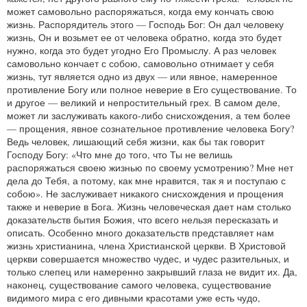
может самовольно распоряжаться, когда ему кончать свою
жизнь. Распорядитель этого — Господь Бог: Он дал человеку
жизнь, Он и возьмет ее от человека обратно, когда это будет
нужно, когда это будет угодно Его Промыслу. А раз человек
самовольно кончает с собою, самовольно отнимает у себя
жизнь, тут является одно из двух — или явное, намеренное
противление Богу или полное неверие в Его существование. То
и другое — великий и непростительный грех. В самом деле,
может ли заслуживать какого-либо снисхождения, а тем более
— прощения, явное сознательное противление человека Богу?
Ведь человек, лишающий себя жизни, как бы так говорит
Господу Богу: «Что мне до того, что Ты не велишь
распоряжаться своею жизнью по своему усмотрению? Мне нет
дела до Тебя, а потому, как мне нравится, так я и поступаю с
собою». Не заслуживает никакого снисхождения и прощения
также и неверие в Бога. Жизнь человеческая дает нам столько
доказательств бытия Божия, что всего нельзя пересказать и
описать. Особенно много доказательств представляет нам
жизнь христианина, члена Христианской церкви. В Христовой
церкви совершается множество чудес, и чудес разительных, и
только слепец или намеренно закрывший глаза не видит их. Да,
наконец, существование самого человека, существование
видимого мира с его дивными красотами уже есть чудо,