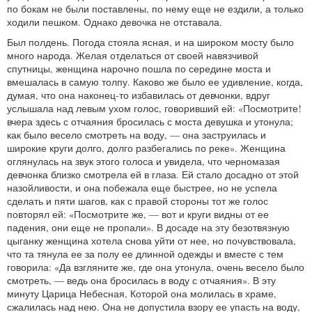
по бокам не были поставлены, по нему еще не ездили, а только
ходили пешком. Однако девочка не отставала.
Был полдень. Погода стояла ясная, и на широком мосту было
много народа. Желая отделаться от своей навязчивой
спутницы, женщина нарочно пошла по середине моста и
вмешалась в самую толпу. Каково же было ее удивление, когда,
думая, что она наконец-то избавилась от девчонки, вдруг
услышала над левым ухом голос, говоривший ей: «Посмотрите!
вчера здесь с отчаяния бросилась с моста девушка и утонула;
как было весело смотреть на воду, — она заструилась и
широкие круги долго, долго разбегались по реке». Женщина
оглянулась на звук этого голоса и увидела, что черномазая
девчонка близко смотрела ей в глаза. Ей стало досадно от этой
назойливости, и она побежала еще быстрее, но не успела
сделать и пяти шагов, как с правой стороны тот же голос
повторял ей: «Посмотрите же, — вот и круги видны от ее
падения, они еще не пропали». В досаде на эту безотвязную
цыганку женщина хотела снова уйти от нее, но почувствовала,
что та тянула ее за полу ее длинной одежды и вместе с тем
говорила: «Да взгляните же, где она утонула, очень весело было
смотреть, — ведь она бросилась в воду с отчаяния». В эту
минуту Царица Небесная, Которой она молилась в храме,
сжалилась над нею. Она не допустила взору ее упасть на воду,