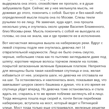
выдержала она этого, спокойствие ее пропало, и в душе
забушевала буря. Сейчас же у нее мелькнула мысль, не
доживая до этого, покончить с собой. Быстро и без какой-либо
определенной мысли пошла она по Москве. Слезы текли
ручьями по ее лицу. Не замечая, куда идет, она прошла
несколько улиц и очутилась около церкви Василия Блаженного,
близ Москвы-реки. Мысль покончить с собой не выходила из
головы, но она не знала, как и где привести ее в исполнение.
Вот несчастная женщина вышла на набережную реки. Вдруг с
левой стороны подле нее очутилась девочка лет 14
отвратительной наружности. Лицо ее было очень смугло,
черные, небольшие глаза как-то пытливо заглядывали даме под
шляпу; короткие черные волосы торчком лежали на голове,
покрытой затасканным зеленым бумажным платком. Неприятна
для женщины была такая назойливая спутница и она, желая
избавиться от нее, ускорила шаги, но девочка не отставала ни
на шаг. Та остановилась и наклонилась вниз, показывая вид, что
завязывает шнурок своего башмака и думая, что в это время ее
спутница уйдет вперед. Но девочка тоже остановилась и стала
ждать ее, стараясь в то же время поближе заглянуть ей в лицо.
Тогда женщина пошла еще скорей и, почти бегом перебежав
набережную, вступила на мост, который ведет к Пятницкой
улице. Мост тогда только еще отстраивался, железные решетки