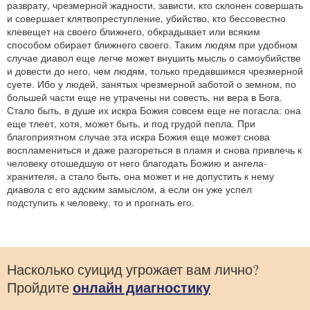
разврату, чрезмерной жадности, зависти, кто склонен совершать
и совершает клятвопреступление, убийство, кто бессовестно
клевещет на своего ближнего, обкрадывает или всяким
способом обирает ближнего своего. Таким людям при удобном
случае диавол еще легче может внушить мысль о самоубийстве
и довести до него, чем людям, только предавшимся чрезмерной
суете. Ибо у людей, занятых чрезмерной заботой о земном, по
большей части еще не утрачены ни совесть, ни вера в Бога.
Стало быть, в душе их искра Божия совсем еще не погасла: она
еще тлеет, хотя, может быть, и под грудой пепла. При
благоприятном случае эта искра Божия еще может снова
воспламениться и даже разгореться в пламя и снова привлечь к
человеку отошедшую от него благодать Божию и ангела-
хранителя, а стало быть, она может и не допустить к нему
диавола с его адским замыслом, а если он уже успел
подступить к человеку, то и прогнать его.
Насколько суицид угрожает вам лично?
онлайн диагностику
Пройдите