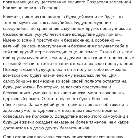
показывающее существование великого Создателя вселенной.
Как же не верить в Господа?
Кажется, никто из грешников в будущей жизни не будет так
тяжело мучиться, как самоубийца. Будущее мучение
самоубийцы, по сравнению с мучением других преступников и
беззаконников, усугубляется еще вследствие двух причин.
Именно: всякий преступник и беззаконник, а особенно —
великий, за свои преступления и беззакония получает себе в
той или другой мере возмездие еще на земле. Стало быть, тем
или другим мучением, тем или другим наказанием, понесенным
в земной жизни, он хотя отчасти отплатит за свое преступление.
Потому в жизни будущей, если он и получит себе возмездие,
все-таки оно будет назначено ему несколько легче. Для
самоубийц же возмездие во всей своей полноте остается на
будущую жизнь. Во-вторых, за всякого преступника и
беззаконника, умершего по-христиански, можно совершать
церковный помин. От этого душе его будет большое
облегчение. За самоубийцу же, если он лишает себя жизни в
здравом уме, по Церковным правилам никакого помина
совершать не положено. Вследствие всего этого самоубийц в
будущей жизни ожидает наказание более тяжелое, чем какое
достанется на долю других беззаконников.
Один старичок рассказал своему приходскому священнику