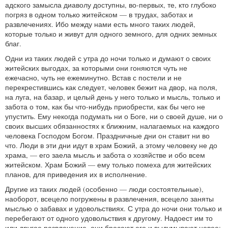
адского замысла диаволу доступны, во-первых, те, кто глубоко
погряз в одном только житейском — в трудах, заботах и
развлечениях. Ибо между нами есть много таких людей,
которые только и живут для одного земного, для одних земных
благ.
Одни из таких людей с утра до ночи только и думают о своих
житейских выгодах, за которыми они гоняются чуть не
ежечасно, чуть не ежеминутно. Встав с постели и не
перекрестившись как следует, человек бежит на двор, на поля,
на луга, на базар, и целый день у него только и мысль, только и
забота о том, как бы что-нибудь приобрести, как бы чего не
упустить. Ему некогда подумать ни о Боге, ни о своей душе, ни о
своих высших обязанностях к ближним, налагаемых на каждого
человека Господом Богом. Праздничные дни он ставит ни во
что. Люди в эти дни идут в храм Божий, а этому человеку не до
храма, — его заела мысль и забота о хозяйстве и обо всем
житейском. Храм Божий — ему только помеха для житейских
планов, для приведения их в исполнение.
Другие из таких людей (особенно — люди состоятельные),
наоборот, всецело погружены в развлечения, всецело заняты
мыслью о забавах и удовольствиях. С утра до ночи они только и
перебегают от одного удовольствия к другому. Надоест им то
или другое развлечение, они бросают его и выдумывают новое;