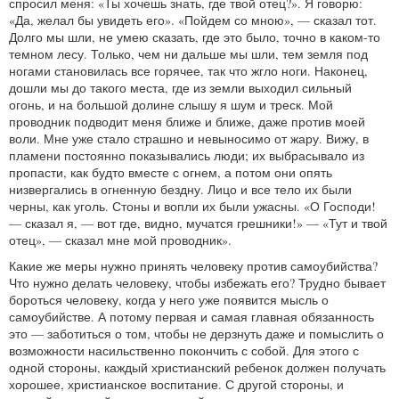
спросил меня: «Ты хочешь знать, где твой отец?». Я говорю:
«Да, желал бы увидеть его». «Пойдем со мною», — сказал тот.
Долго мы шли, не умею сказать, где это было, точно в каком-то
темном лесу. Только, чем ни дальше мы шли, тем земля под
ногами становилась все горячее, так что жгло ноги. Наконец,
дошли мы до такого места, где из земли выходил сильный
огонь, и на большой долине слышу я шум и треск. Мой
проводник подводит меня ближе и ближе, даже против моей
воли. Мне уже стало страшно и невыносимо от жару. Вижу, в
пламени постоянно показывались люди; их выбрасывало из
пропасти, как будто вместе с огнем, а потом они опять
низвергались в огненную бездну. Лицо и все тело их были
черны, как уголь. Стоны и вопли их были ужасны. «О Господи!
— сказал я, — вот где, видно, мучатся грешники!» — «Тут и твой
отец», — сказал мне мой проводник».
Какие же меры нужно принять человеку против самоубийства?
Что нужно делать человеку, чтобы избежать его? Трудно бывает
бороться человеку, когда у него уже появится мысль о
самоубийстве. А потому первая и самая главная обязанность
это — заботиться о том, чтобы не дерзнуть даже и помыслить о
возможности насильственно покончить с собой. Для этого с
одной стороны, каждый христианский ребенок должен получать
хорошее, христианское воспитание. С другой стороны, и