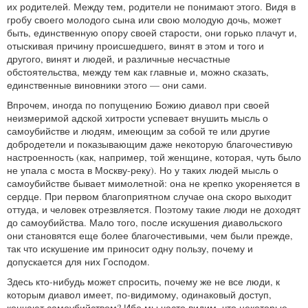
их родителей. Между тем, родители не понимают этого. Видя в
гробу своего молодого сына или свою молодую дочь, может
быть, единственную опору своей старости, они горько плачут и,
отыскивая причину происшедшего, винят в этом и того и
другого, винят и людей, и различные несчастные
обстоятельства, между тем как главные и, можно сказать,
единственные виновники этого — они сами.
Впрочем, иногда по попущению Божию диавол при своей
неизмеримой адской хитрости успевает внушить мысль о
самоубийстве и людям, имеющим за собой те или другие
добродетели и показывающим даже некоторую благочестивую
настроенность (как, например, той женщине, которая, чуть было
не упала с моста в Москву-реку). Но у таких людей мысль о
самоубийстве бывает мимолетной: она не крепко укореняется в
сердце. При первом благоприятном случае она скоро выходит
оттуда, и человек отрезвляется. Поэтому такие люди не доходят
до самоубийства. Мало того, после искушения диавольского
они становятся еще более благочестивыми, чем были прежде,
так что искушение им приносит одну пользу, почему и
допускается для них Господом.
Здесь кто-нибудь может спросить, почему же не все люди, к
которым диавол имеет, по-видимому, одинаковый доступ,
кончают самоубийством? Ибо мы часто видим, что некоторые