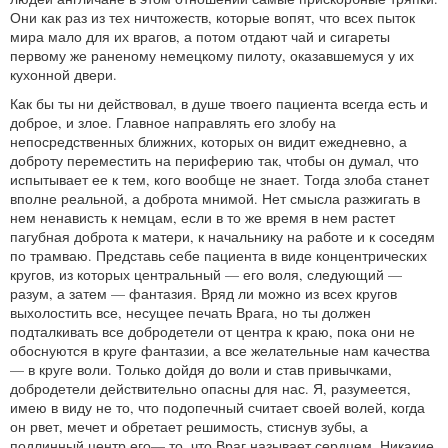
Они как раз из тех ничтожеств, которые вопят, что всех пыток
мира мало для их врагов, а потом отдают чай и сигареты
первому же раненому немецкому пилоту, оказавшемуся у их
кухонной двери.
Как бы ты ни действовал, в душе твоего пациента всегда есть и
доброе, и злое. Главное направлять его злобу на
непосредственных ближних, которых он видит ежедневно, а
доброту переместить на периферию так, чтобы он думал, что
испытывает ее к тем, кого вообще не знает. Тогда злоба станет
вполне реальной, а доброта мнимой. Нет смысла разжигать в
нем ненависть к немцам, если в то же время в нем растет
пагубная доброта к матери, к начальнику на работе и к соседям
по трамваю. Представь себе пациента в виде концентрических
кругов, из которых центральный — его воля, следующий —
разум, а затем — фантазия. Вряд ли можно из всех кругов
выхолостить все, несущее печать Врага, но ты должен
подталкивать все добродетели от центра к краю, пока они не
обоснуются в круге фантазии, а все желательные нам качества
— в круге воли. Только дойдя до воли и став привычками,
добродетели действительно опасны для нас. Я, разумеется,
имею в виду не то, что подопечный считает своей волей, когда
он рвет, мечет и обретает решимость, стиснув зубы, а
подлинный центр его— то, что Враг называет сердцем. Никакие