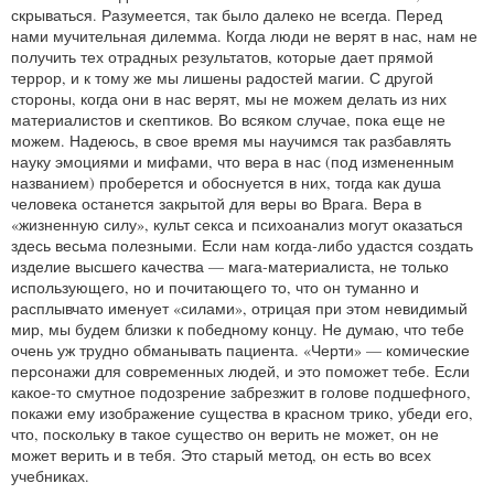
скрываться. Разумеется, так было далеко не всегда. Перед
нами мучительная дилемма. Когда люди не верят в нас, нам не
получить тех отрадных результатов, которые дает прямой
террор, и к тому же мы лишены радостей магии. С другой
стороны, когда они в нас верят, мы не можем делать из них
материалистов и скептиков. Во всяком случае, пока еще не
можем. Надеюсь, в свое время мы научимся так разбавлять
науку эмоциями и мифами, что вера в нас (под измененным
названием) проберется и обоснуется в них, тогда как душа
человека останется закрытой для веры во Врага. Вера в
«жизненную силу», культ секса и психоанализ могут оказаться
здесь весьма полезными. Если нам когда‑либо удастся создать
изделие высшего качества — мага‑материалиста, не только
использующего, но и почитающего то, что он туманно и
расплывчато именует «силами», отрицая при этом невидимый
мир, мы будем близки к победному концу. Не думаю, что тебе
очень уж трудно обманывать пациента. «Черти» — комические
персонажи для современных людей, и это поможет тебе. Если
какое‑то смутное подозрение забрезжит в голове подшефного,
покажи ему изображение существа в красном трико, убеди его,
что, поскольку в такое существо он верить не может, он не
может верить и в тебя. Это старый метод, он есть во всех
учебниках.