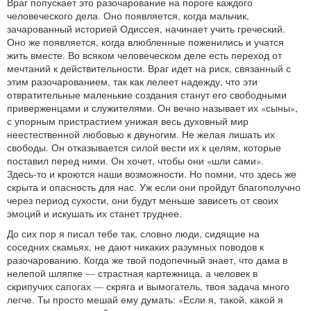
Враг попускает это разочарование на пороге каждого
человеческого дела. Оно появляется, когда мальчик,
зачарованный историей Одиссея, начинает учить греческий.
Оно же появляется, когда влюбленные поженились и учатся
жить вместе. Во всяком человеческом деле есть переход от
мечтаний к действительности. Враг идет на риск, связанный с
этим разочарованием, так как лелеет надежду, что эти
отвратительные маленькие создания станут его свободными
приверженцами и служителями. Он вечно называет их «сыны»,
с упорным пристрастием унижая весь духовный мир
неестественной любовью к двуногим. Не желая лишать их
свободы. Он отказывается силой вести их к целям, которые
поставил перед ними. Он хочет, чтобы они «шли сами».
Здесь‑то и кроются наши возможности. Но помни, что здесь же
скрыта и опасность для нас. Уж если они пройдут благополучно
через период сухости, они будут меньше зависеть от своих
эмоций и искушать их станет труднее.
До сих пор я писал тебе так, словно люди, сидящие на
соседних скамьях, не дают никаких разумных поводов к
разочарованию. Когда же твой подопечный знает, что дама в
нелепой шляпке — страстная картежница, а человек в
скрипучих сапогах — скряга и вымогатель, твоя задача много
легче. Ты просто мешай ему думать: «Если я, такой, какой я