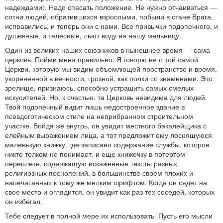
надеждами). Надо спасать положение. Не нужно отчаиваться —
сотни людей, обратившихся взрослыми, побыли в стане Врага,
исправились, и теперь они с нами. Все привычки подопечного, и
душевные, и телесные, льют воду на нашу мельницу.
Один из великих наших союзников в нынешнее время — сама
церковь. Пойми меня правильно. Я говорю не о той самой
Церкви, которую мы видим объемлющей пространство и время,
укорененной в вечности, грозной, как полки со знаменами. Это
зрелище, признаюсь, способно устрашить самых смелых
искусителей. Но, к счастью, та Церковь невидима для людей.
Твой подопечный видит лишь недостроенное здание в
псевдоготическом стиле на неприбранном строительном
участке. Войдя же внутрь, он увидит местного бакалейщика с
елейным выражением лица, а тот предложит ему лоснящуюся
маленькую книжку, где записано содержание службы, которое
никто толком не понимает, и еще книжечку в потертом
переплете, содержащую искаженные тексты разных
религиозных песнопений, в большинстве своем плохих и
напечатанных к тому же мелким шрифтом. Когда он сядет на
свое место и оглядится, он увидит как раз тех соседей, которых
он избегал.
Тебе следует в полной мере их использовать. Пусть его мысли