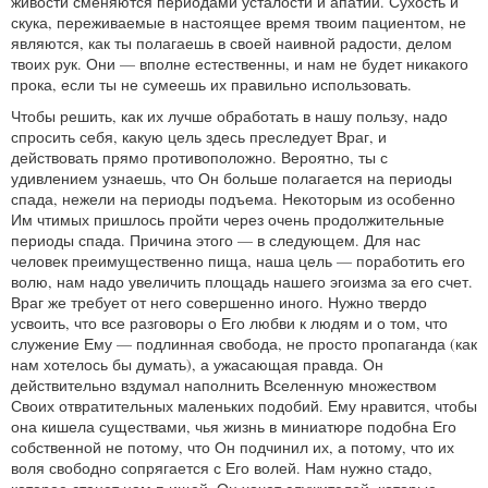
живости сменяются периодами усталости и апатии. Сухость и
скука, переживаемые в настоящее время твоим пациентом, не
являются, как ты полагаешь в своей наивной радости, делом
твоих рук. Они — вполне естественны, и нам не будет никакого
прока, если ты не сумеешь их правильно использовать.
Чтобы решить, как их лучше обработать в нашу пользу, надо
спросить себя, какую цель здесь преследует Враг, и
действовать прямо противоположно. Вероятно, ты с
удивлением узнаешь, что Он больше полагается на периоды
спада, нежели на периоды подъема. Некоторым из особенно
Им чтимых пришлось пройти через очень продолжительные
периоды спада. Причина этого — в следующем. Для нас
человек преимущественно пища, наша цель — поработить его
волю, нам надо увеличить площадь нашего эгоизма за его счет.
Враг же требует от него совершенно иного. Нужно твердо
усвоить, что все разговоры о Его любви к людям и о том, что
служение Ему — подлинная свобода, не просто пропаганда (как
нам хотелось бы думать), а ужасающая правда. Он
действительно вздумал наполнить Вселенную множеством
Своих отвратительных маленьких подобий. Ему нравится, чтобы
она кишела существами, чья жизнь в миниатюре подобна Его
собственной не потому, что Он подчинил их, а потому, что их
воля свободно сопрягается с Его волей. Нам нужно стадо,