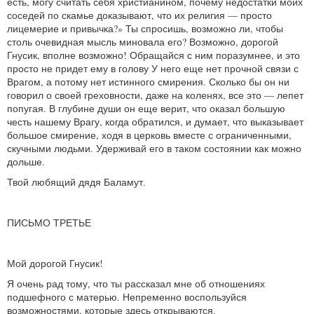
есть, могу считать себя христианином, почему недостатки моих
соседей по скамье доказывают, что их религия — просто
лицемерие и привычка?» Ты спросишь, возможно ли, чтобы
столь очевидная мысль миновала его? Возможно, дорогой
Гнусик, вполне возможно! Обращайся с ним поразумнее, и это
просто не придет ему в голову У него еще нет прочной связи с
Врагом, а потому нет истинного смирения. Сколько бы он ни
говорил о своей греховности, даже на коленях, все это — лепет
попугая. В глубине души он еще верит, что оказал большую
честь нашему Врагу, когда обратился, и думает, что выказывает
большое смирение, ходя в церковь вместе с ограниченными,
скучными людьми. Удерживай его в таком состоянии как можно
дольше.
Твой любящий дядя Баламут.
ПИСЬМО ТРЕТЬЕ
Мой дорогой Гнусик!
Я очень рад тому, что ты рассказал мне об отношениях
подшефного с матерью. Непременно воспользуйся
возможностями, которые здесь открываются.