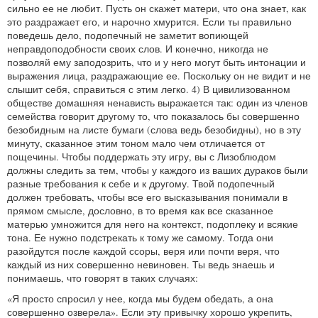
сильно ее не любит. Пусть он скажет матери, что она знает, как
это раздражает его, и нарочно хмурится. Если ты правильно
поведешь дело, подопечный не заметит вопиющей
неправдоподобности своих слов. И конечно, никогда не
позволяй ему заподозрить, что и у него могут быть интонации и
выражения лица, раздражающие ее. Поскольку он не видит и не
слышит себя, справиться с этим легко. 4) В цивилизованном
обществе домашняя ненависть выражается так: один из членов
семейства говорит другому то, что показалось бы совершенно
безобидным на листе бумаги (слова ведь безобидны), но в эту
минуту, сказанное этим тоном мало чем отличается от
пощечины. Чтобы поддержать эту игру, вы с Лизоблюдом
должны следить за тем, чтобы у каждого из ваших дураков были
разные требования к себе и к другому. Твой подопечный
должен требовать, чтобы все его высказывания понимали в
прямом смысле, дословно, в то время как все сказанное
матерью умножится для него на контекст, подоплеку и всякие
тона. Ее нужно подстрекать к тому же самому. Тогда они
разойдутся после каждой ссоры, веря или почти веря, что
каждый из них совершенно невиновен. Ты ведь знаешь и
понимаешь, что говорят в таких случаях:
«Я просто спросил у нее, когда мы будем обедать, а она
совершенно озверела». Если эту привычку хорошо укрепить,