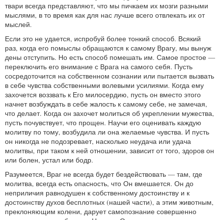
твари всегда представляют, что мы пичкаем их мозги разными
мыслями, в то время как для нас лучше всего отвлекать их от
мыслей.
Если это не удается, испробуй более тонкий способ. Всякий
раз, когда его помыслы обращаются к самому Врагу, мы вынуж
дены отступить. Но есть способ помешать им. Самое простое —
переключить его внимание с Врага на самого себя. Пусть
сосредоточится на собственном сознании или пытается вызвать
в себе чувства собственными волевыми усилиями. Когда ему
захочется воззвать к Его милосердию, пусть он вместо этого
начнет возбуждать в себе жалость к самому себе, не замечая,
что делает. Когда он захочет молиться об укреплении мужества,
пусть почувствует, что прощен. Научи его оценивать каждую
молитву по тому, возбудила ли она желаемые чувства. И пусть
он никогда не подозревает, насколько неудача или удача
молитвы, при таком к ней отношении, зависит от того, здоров он
или болен, устал или бодр.
Разумеется, Враг не всегда будет бездействовать — там, где
молитва, всегда есть опасность, что Он вмешается. Он до
неприличия равнодушен к собственному достоинству и к
достоинству духов бесплотных (нашей части), а этим животным,
преклоняющим колени, дарует самопознание совершенно