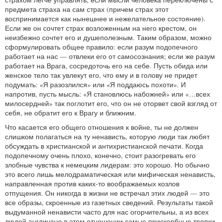
предмета страха на сам страх (причем страх этот
воспринимается как нынешнее и нежелательное состояние).
Если же он сочтет страх возложенным на него крестом, он
неизбежно сочтет его и душеполезным. Таким образом, можно
сформулировать общее правило: если разум подопечного
работает на нас — отвлеки его от самосознания; если же разум
работает на Врага, сосредоточь его на себе. Пусть обида или
женское тело так увлекут его, что ему и в голову не придет
подумать: «Я разозлился» или «Я поддаюсь похоти». И
напротив, пусть мысль: «Я становлюсь набожней» или «…всех
милосердней» так поглотит его, что он не оторвет свой взгляд от
себя, не обратит его к Врагу и ближним.
Что касается его общего отношения к войне, ты не должен
слишком полагаться на ту ненависть, которую люди так любят
обсуждать в христианской и антихристианской печати. Когда
подопечному очень плохо, конечно, стоит разогревать его
злобные чувства к немецким лидерам: это хорошо. Но обычно
это всего лишь мелодраматическая или мифическая ненависть,
направленная против каких‑то воображаемых козлов
отпущения. Он никогда в жизни не встречал этих людей — это
все образы, скроенные из газетных сведений. Результаты такой
выдуманной ненависти часто для нас огорчительны, а из всех
людей англичане в этом отношении самые прискорбные тряпки.