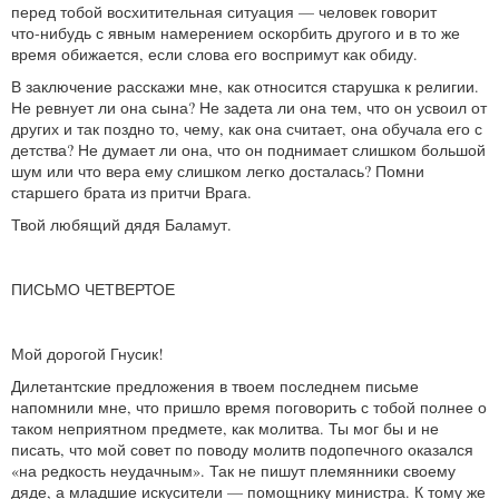
перед тобой восхитительная ситуация — человек говорит
что‑нибудь с явным намерением оскорбить другого и в то же
время обижается, если слова его воспримут как обиду.
В заключение расскажи мне, как относится старушка к религии.
Не ревнует ли она сына? Не задета ли она тем, что он усвоил от
других и так поздно то, чему, как она считает, она обучала его с
детства? Не думает ли она, что он поднимает слишком большой
шум или что вера ему слишком легко досталась? Помни
старшего брата из притчи Врага.
Твой любящий дядя Баламут.
ПИСЬМО ЧЕТВЕРТОЕ
Мой дорогой Гнусик!
Дилетантские предложения в твоем последнем письме
напомнили мне, что пришло время поговорить с тобой полнее о
таком неприятном предмете, как молитва. Ты мог бы и не
писать, что мой совет по поводу молитв подопечного оказался
«на редкость неудачным». Так не пишут племянники своему
дяде, а младшие искусители — помощнику министра. К тому же