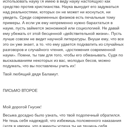
использовать науку (я имею в виду науку настоящую) как
средство против христианства. Наука вынудит его задуматься
над реальностями, которых он не может ни коснуться, ни
увидеть. Среди современных физиков есть печальные тому
примеры. А если уж ему непременно нужно барахтаться в
науке, пусть займется экономикой или социологией. Не давай
ему убежать от этой бесценной «действительной жизни». Пусть
лучше совсем не видит научной литературы. Внуши ему, что все
это он уже знает, а то. что ему удается подхватить из случайных
разговоров и случайного чтения, «достижения современной
науки». Помни, ты там для того, чтобы его обманывать. Судя по
высказываниям некоторых из вас, молодых бесов, можно
подумать, что вы поставлены учить их!
Твой любящий дядя Баламут.
ПИСЬМО ВТОРОЕ
Мой дорогой Гнусик!
Весьма досадно было узнать, что твой подопечный обратился.
Не тешь себя надеждой, что избежишь положенного наказания
(хотя я уверен, что в минуты успеха ты не тешишь себя