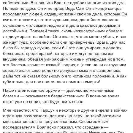
собственных. Я знаю, что Враг не одобрит многие из этих дел.
Но именно здесь Он и не прав. Ведь Сам Он в конце концов
прославляет людей, отдавших жизни свои за дела, которые Он
считает плохими, на том чудовищном, достойном софиста
основании, что самим людям эти дела казались добрыми и
достойными. Подумай также, сколь нежелательным образом
люди умирают на войне. Они знают, что их можно убить, и все
же идут туда, особенно если они приверженцы Врага. Для нас
было бы гораздо лучше, если бы все они умирали в дорогих
больницах, среди врачей, которые им лгут по нашим же
внушениям, обещая умирающим жизнь и утверждая их в том,
что болезнь извиняет каждый каприз, и (если наши сотрудники
хорошо знают свое дело) не допуская мысли о священнике,
дабы тот не сказал больному о его истинном положении. А как
губительна для нас постоянная память о смерти!
Наше патентованное оружие — довольство жизненными
благами — оказывается бездейственным. В военное время
никто уже не верит, что будет жить вечно.
Мне известно, что Паршук и некоторые другие видели в войнах
огромную возможность для атак на веру, но такой оптимизм
мне кажется сильно преувеличенным. Своим земным
последователям Враг ясно показал, что страдание —
неотъемлемая часть того, что Он называет Искуплением. Так