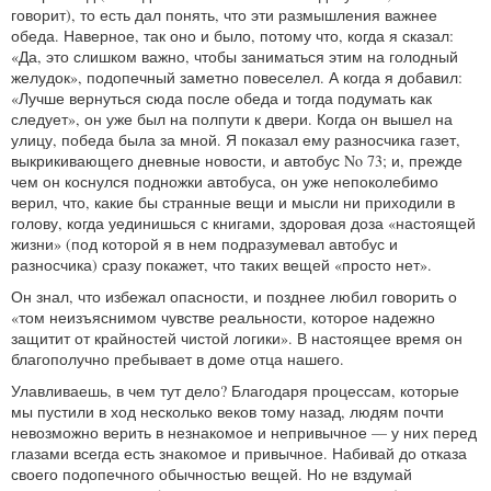
говорит), то есть дал понять, что эти размышления важнее
обеда. Наверное, так оно и было, потому что, когда я сказал:
«Да, это слишком важно, чтобы заниматься этим на голодный
желудок», подопечный заметно повеселел. А когда я добавил:
«Лучше вернуться сюда после обеда и тогда подумать как
следует», он уже был на полпути к двери. Когда он вышел на
улицу, победа была за мной. Я показал ему разносчика газет,
выкрикивающего дневные новости, и автобус No 73; и, прежде
чем он коснулся подножки автобуса, он уже непоколебимо
верил, что, какие бы странные вещи и мысли ни приходили в
голову, когда уединишься с книгами, здоровая доза «настоящей
жизни» (под которой я в нем подразумевал автобус и
разносчика) сразу покажет, что таких вещей «просто нет».
Он знал, что избежал опасности, и позднее любил говорить о
«том неизъяснимом чувстве реальности, которое надежно
защитит от крайностей чистой логики». В настоящее время он
благополучно пребывает в доме отца нашего.
Улавливаешь, в чем тут дело? Благодаря процессам, которые
мы пустили в ход несколько веков тому назад, людям почти
невозможно верить в незнакомое и непривычное — у них перед
глазами всегда есть знакомое и привычное. Набивай до отказа
своего подопечного обычностью вещей. Но не вздумай