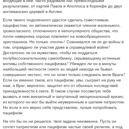
входящие в нее. часто радовали нас превосходными
результатами, от партий Павла и Аполлоса в Коринфе до двух
англиканских церквей в Англии.
Если твоего подопечного удастся сделать совестливым
пацифистом, он автоматически окажется членом маленького,
громогласного, сплоченного и непопулярного общества, что
почти наверняка хорошо повлияет на новообращенного
христианина. Но только «почти»! Сомневался ли он до войны в
том, оправдано ли участие даже в справедливой войне?
Достаточно ли он мужествен, чтобы не поддаться
полубессознательному самообману, скрывающему истинные
мотивы собственного пацифизма? Убежден ли он в минуты
наибольшей честности (никто из людей никогда не бывал
совершенно честен), что он хочет только следовать воле Врага?
Если он именно таков, его пацифизм, увы, сыграет на руку не
нам, а Враг, вероятно, защитит его от обычных последствий
принадлежности к секте. В таком случае посоветую тебе
вызвать и нем внезапный и запутанный эмоциональный кризис,
из которого он мог бы выйти неуверенным и шатким патриотом.
Но если я его верно себе представляю, лучше попробовать
пацифизм.
На что бы он ни решился, твоя задача неизменна. Пусть он
сочтет патриотизм или пацифизм частью своей религии, а под