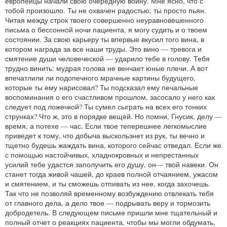
европейцы начали свою очередную войну. Мне ясно, что с
тобой произошло. Ты не охвачен радостью, ты просто пьян.
Читая между строк твоего совершенно неуравновешенного
письма о бессонной ночи пациента, я могу судить и о твоем
состоянии. За свою карьеру ты впервые вкусил того вина, в
котором награда за все наши труды. Это вино — тревога и
смятение души человеческой — ударило тебе в голову. Тебя
трудно винить: мудрая голова не венчает юные плечи. А вот
впечатлили ли подопечного мрачные картины будущего,
которые ты ему нарисовал? Ты подсказал ему печальные
воспоминания о его счастливом прошлом, засосало у него как
следует под ложечкой? Ты сумел сыграть на всех его тонких
струнках? Что ж, это в порядке вещей. Но помни, Гнусик, делу —
время, а потехе — час. Если твое теперешнее легкомыслие
приведет к тому, что добыча выскользнет из рук, ты вечно и
тщетно будешь жаждать вина, которого сейчас отведал. Если же
с помощью настойчивых, хладнокровных и непрестанных
усилий тебе удастся заполучить его душу, он— твой навеки. Он
станет тогда живой чашей, до краев полной отчаянием, ужасом
и смятением, и ты сможешь отпивать из нее, когда захочешь.
Так что не позволяй временному возбуждению отвлекать тебя
от главного дела, а дело твое — подрывать веру и тормозить
добродетель. В следующем письме пришли мне тщательный и
полный отчет о реакциях пациента, чтобы мы могли обдумать,