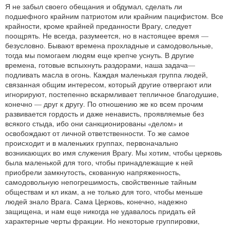
Я не забыл своего обещания и обдумал, сделать ли
подшефного крайним патриотом или крайним пацифистом. Все
крайности, кроме крайней преданности Врагу, следует
поощрять. Не всегда, разумеется, но в настоящее время —
безусловно. Бывают времена прохладные и самодовольные,
тогда мы помогаем людям еще крепче уснуть. В другие
времена, готовые вспыхнуть раздорами, наша задача—
подливать масла в огонь. Каждая маленькая группа людей,
связанная общим интересом, который другие отвергают или
игнорируют, постепенно вскармливает тепличное благодушие,
конечно — друг к другу. По отношению же ко всем прочим
развивается гордость и даже ненависть, проявляемые без
всякого стыда, ибо они санкционированы «делом» и
освобождают от личной ответственности. То же самое
происходит и в маленьких группах, первоначально
возникающих во имя служения Врагу. Мы хотим, чтобы церковь
была маленькой для того, чтобы принадлежащие к ней
приобрели замкнутость, скованную напряженность,
самодовольную непогрешимость, свойственные тайным
обществам и кл икам, а не только для того, чтобы меньше
людей знало Врага. Сама Церковь, конечно, надежно
защищена, и нам еще никогда не удавалось придать ей
характерные черты фракции. Но некоторые группировки,