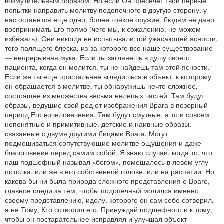
возмутительным образом. Но если Он пресечет твои первые
попытки направить молитву подопечного в другую сторону, у
нас останется еще одно, более тонкое оружие. Людям не дано
воспринимать Его прямо (чего мы, к сожалению, не можем
избежать). Они никогда не испытывали той ужасающей ясности,
того палящего блеска, из‑за которого все наше существование
— непрерывная мука. Если ты заглянешь в душу своего
пациента, когда он молится, ты не найдешь там этой ясности.
Если же ты еще пристальнее вглядишься в объект, к которому
он обращается в молитве, ты обнаружишь нечто сложное,
состоящее из множества весьма нелепых частей. Там будут
образы, ведущие свой род от изображения Врага в позорный
период Его вочеловечения. Там будут смутные, а то и совсем
непонятные и примитивные, детские и наивные образы,
связанные с двумя другими Лицами Врага. Могут
подмешиваться сопутствующие молитве ощущения и даже
благоговение перед самим собой. Я знаю случаи, когда то, что
наш подшефный называл «богом», помещалось в левом углу
потолка, или же в его собственной голове, или на распятии. Но
какова бы ни была природа сложного представления о Враге,
главное следи за тем, чтобы подопечный молился именно
своему представлению, идолу, которого он сам себе сотворил,
а не Тому, Кто сотворил его. Принуждай подшефного и к тому,
чтобы он постарательнее исправлял и улучшал объект