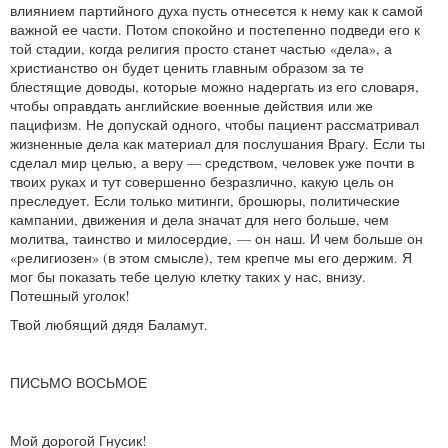
влиянием партийного духа пусть отнесется к нему как к самой
важной ее части. Потом спокойно и постепенно подведи его к
той стадии, когда религия просто станет частью «дела», а
христианство он будет ценить главным образом за те
блестящие доводы, которые можно надергать из его словаря,
чтобы оправдать английские военные действия или же
пацифизм. Не допускай одного, чтобы пациент рассматривал
жизненные дела как материал для послушания Врагу. Если ты
сделал мир целью, а веру — средством, человек уже почти в
твоих руках и тут совершенно безразлично, какую цель он
преследует. Если только митинги, брошюры, политические
кампании, движения и дела значат для него больше, чем
молитва, таинство и милосердие, — он наш. И чем больше он
«религиозен» (в этом смысле), тем крепче мы его держим. Я
мог бы показать тебе целую клетку таких у нас, внизу.
Потешный уголок!
Твой любящий дядя Баламут.
ПИСЬМО ВОСЬМОЕ
Мой дорогой Гнусик!