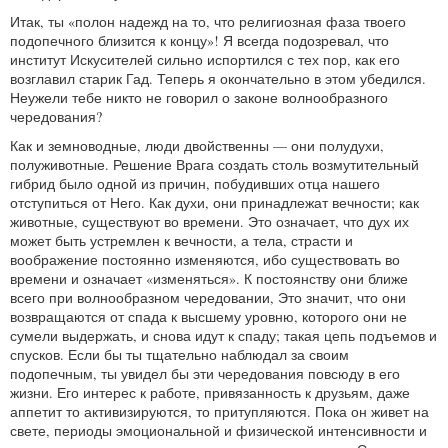
Итак, ты «полон надежд на то, что религиозная фаза твоего
подопечного близится к концу»! Я всегда подозревал, что
институт Искусителей сильно испортился с тех пор, как его
возглавил старик Гад. Теперь я окончательно в этом убедился.
Неужели тебе никто не говорил о законе волнообразного
чередования?
Как и земноводные, люди двойственны — они полудухи,
полуживотные. Решение Врага создать столь возмутительный
гибрид было одной из причин, побудивших отца нашего
отступиться от Него. Как духи, они принадлежат вечности; как
животные, существуют во времени. Это означает, что дух их
может быть устремлен к вечности, а тела, страсти и
воображение постоянно изменяются, ибо существовать во
времени и означает «изменяться». К постоянству они ближе
всего при волнообразном чередовании, Это значит, что они
возвращаются от спада к высшему уровню, которого они не
сумели выдержать, и снова идут к спаду; такая цепь подъемов и
спусков. Если бы ты тщательно наблюдал за своим
подопечным, ты увидел бы эти чередования повсюду в его
жизни. Его интерес к работе, привязанность к друзьям, даже
аппетит то активизируются, то притупляются. Пока он живет на
свете, периоды эмоциональной и физической интенсивности и