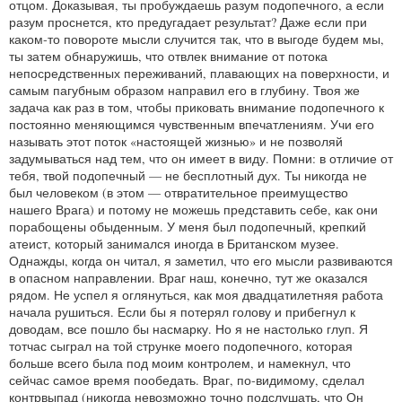
отцом. Доказывая, ты пробуждаешь разум подопечного, а если
разум проснется, кто предугадает результат? Даже если при
каком‑то повороте мысли случится так, что в выгоде будем мы,
ты затем обнаружишь, что отвлек внимание от потока
непосредственных переживаний, плавающих на поверхности, и
самым пагубным образом направил его в глубину. Твоя же
задача как раз в том, чтобы приковать внимание подопечного к
постоянно меняющимся чувственным впечатлениям. Учи его
называть этот поток «настоящей жизнью» и не позволяй
задумываться над тем, что он имеет в виду. Помни: в отличие от
тебя, твой подопечный — не бесплотный дух. Ты никогда не
был человеком (в этом — отвратительное преимущество
нашего Врага) и потому не можешь представить себе, как они
порабощены обыденным. У меня был подопечный, крепкий
атеист, который занимался иногда в Британском музее.
Однажды, когда он читал, я заметил, что его мысли развиваются
в опасном направлении. Враг наш, конечно, тут же оказался
рядом. Не успел я оглянуться, как моя двадцатилетняя работа
начала рушиться. Если бы я потерял голову и прибегнул к
доводам, все пошло бы насмарку. Но я не настолько глуп. Я
тотчас сыграл на той струнке моего подопечного, которая
больше всего была под моим контролем, и намекнул, что
сейчас самое время пообедать. Враг, по‑видимому, сделал
контрвыпад (никогда невозможно точно подслушать, что Он