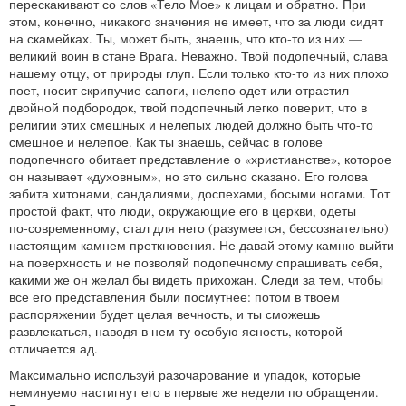
перескакивают со слов «Тело Мое» к лицам и обратно. При
этом, конечно, никакого значения не имеет, что за люди сидят
на скамейках. Ты, может быть, знаешь, что кто‑то из них —
великий воин в стане Врага. Неважно. Твой подопечный, слава
нашему отцу, от природы глуп. Если только кто‑то из них плохо
поет, носит скрипучие сапоги, нелепо одет или отрастил
двойной подбородок, твой подопечный легко поверит, что в
религии этих смешных и нелепых людей должно быть что‑то
смешное и нелепое. Как ты знаешь, сейчас в голове
подопечного обитает представление о «христианстве», которое
он называет «духовным», но это сильно сказано. Его голова
забита хитонами, сандалиями, доспехами, босыми ногами. Тот
простой факт, что люди, окружающие его в церкви, одеты
по‑современному, стал для него (разумеется, бессознательно)
настоящим камнем преткновения. Не давай этому камню выйти
на поверхность и не позволяй подопечному спрашивать себя,
какими же он желал бы видеть прихожан. Следи за тем, чтобы
все его представления были посмутнее: потом в твоем
распоряжении будет целая вечность, и ты сможешь
развлекаться, наводя в нем ту особую ясность, которой
отличается ад.
Максимально используй разочарование и упадок, которые
неминуемо настигнут его в первые же недели по обращении.