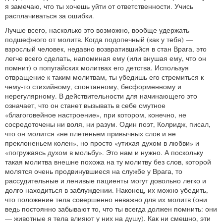
я замечаю, что ты хочешь уйти от ответственности. Учись
расплачиваться за ошибки.
Лучше всего, насколько это возможно, вообще удержать
подшефного от молитв. Когда подопечный (как у тебя) —
взрослый человек, недавно возвратившийся в стан Врага, это
легче всего сделать, напоминая ему (или внушая ему, что он
помнит) о попугайских молитвах его детства. Используя
отвращение к таким молитвам, ты убедишь его стремиться к
чему‑то стихийному, спонтанному, бесформенному и
нерегулярному. В действительности для начинающего это
означает, что он станет вызывать в себе смутное
«благоговейное настроение», при котором, конечно, не
сосредоточены ни воля, ни разум. Один поэт, Колридж, писал,
что он молится «не плетеньем привычных слов и не
преклоненьем колен», но просто «утихая духом в любви» и
«погружаясь духом в мольбу». Это нам и нужно. А поскольку
такая молитва внешне похожа на ту молитву без слов, которой
молятся очень продвинувшиеся на службе у Врага, то
рассудительные и ленивые пациенты могут довольно легко и
долго находиться в заблуждении. Наконец, их можно убедить,
что положение тела совершенно неважно для их молитв (они
ведь постоянно забывают то, что ты всегда должен помнить: они
— животные я тела влияют у них на душу). Как ни смешно, эти