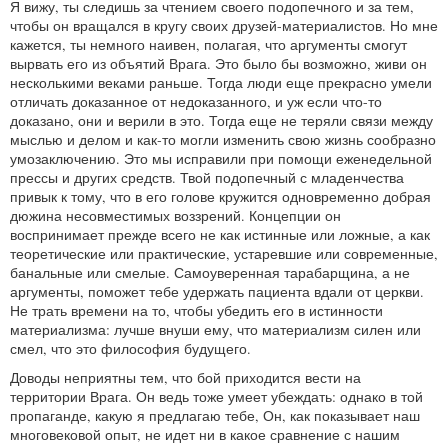
Я вижу, ты следишь за чтением своего подопечного и за тем,
чтобы он вращался в кругу своих друзей-материалистов. Но мне
кажется, ты немного наивен, полагая, что аргументы смогут
вырвать его из объятий Врага. Это было бы возможно, живи он
несколькими веками раньше. Тогда люди еще прекрасно умели
отличать доказанное от недоказанного, и уж если что-то
доказано, они и верили в это. Тогда еще не теряли связи между
мыслью и делом и как‑то могли изменить свою жизнь сообразно
умозаключению. Это мы исправили при помощи еженедельной
прессы и других средств. Твой подопечный с младенчества
привык к тому, что в его голове кружится одновременно добрая
дюжина несовместимых воззрений. Концепции он
воспринимает прежде всего не как истинные или ложные, а как
теоретические или практические, устаревшие или современные,
банальные или смелые. Самоуверенная тарабарщина, а не
аргументы, поможет тебе удержать пациента вдали от церкви.
Не трать времени на то, чтобы убедить его в истинности
материализма: лучше внуши ему, что материализм силен или
смел, что это философия будущего.
Доводы неприятны тем, что бой приходится вести на
территории Врага. Он ведь тоже умеет убеждать: однако в той
пропаганде, какую я предлагаю тебе, Он, как показывает наш
многовековой опыт, не идет ни в какое сравнение с нашим