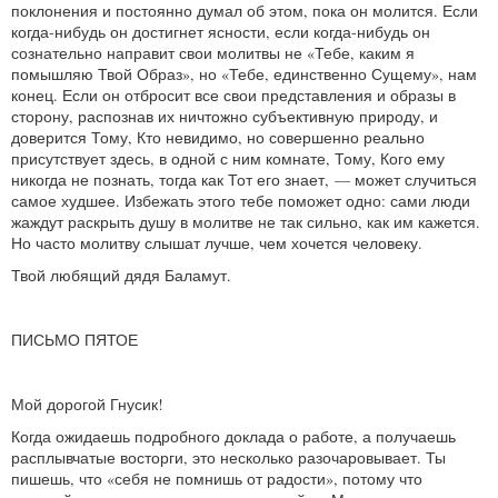
поклонения и постоянно думал об этом, пока он молится. Если
когда‑нибудь он достигнет ясности, если когда‑нибудь он
сознательно направит свои молитвы не «Тебе, каким я
помышляю Твой Образ», но «Тебе, единственно Сущему», нам
конец. Если он отбросит все свои представления и образы в
сторону, распознав их ничтожно субъективную природу, и
доверится Тому, Кто невидимо, но совершенно реально
присутствует здесь, в одной с ним комнате, Тому, Кого ему
никогда не познать, тогда как Тот его знает, — может случиться
самое худшее. Избежать этого тебе поможет одно: сами люди
жаждут раскрыть душу в молитве не так сильно, как им кажется.
Но часто молитву слышат лучше, чем хочется человеку.
Твой любящий дядя Баламут.
ПИСЬМО ПЯТОЕ
Мой дорогой Гнусик!
Когда ожидаешь подробного доклада о работе, а получаешь
расплывчатые восторги, это несколько разочаровывает. Ты
пишешь, что «себя не помнишь от радости», потому что