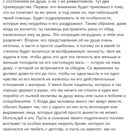
с состоянием ее души, а не с ее ревматизмом. Тут два
преимущества. Первое: его внимание будет приковано к тому,
что он почитает за ее грехи, а под ними он, при небольшой
твоей помощи, будет подразумевать те ее особенности,
которые ему неудобны и его раздражают. Таким образом, даже
когда он молится, ты сможешь растравлять раны от обид,
нанесенных ему за день. Это операция нетрудная, а тебя она
развлечет. Второе: его представления об ее душе очень
неточны, а часто и просто ошибочны, и потому он в какой‑то
степени будет молиться за воображаемую личность; твоя же
задача в том, чтобы день ото дня эта личность все меньше и
меньше походила на его настоящую мать — острую на язык
даму, с которой он встречается за обедом. Со временем ты
должен довести его до того, чтобы ни одна мысль и ни одно
чувство из его молитв не излилось на его действительные
отношения с матерью. У меня были пациенты, которых я так
хорошо держал в руках, что им ничего не стоило в один миг
перейти от пылкой молитвы за душу жены или сына к побоям и
оскорблениям. 3) Когда два человека много лет живут вместе,
обычно бывает так, что у одного из них есть интонация или
выражение лица, которых другой просто вынести не может.
Используй и это. Пусть в сознании твоего подопечного полнее
всплывет та особая манера хмурить брови, которую он
приучился не любить с детства, и пусть он заметит, как он