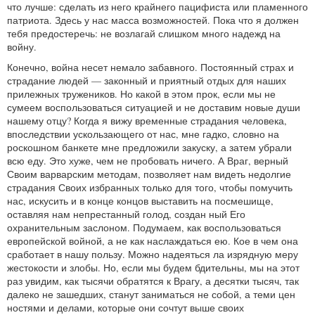
что лучше: сделать из него крайнего пацифиста или пламенного
патриота. Здесь у нас масса возможностей. Пока что я должен
тебя предостеречь: не возлагай слишком много надежд на
войну.
Конечно, война несет немало забавного. Постоянный страх и
страдание людей — законный и приятный отдых для наших
прилежных тружеников. Но какой в этом прок, если мы не
сумеем воспользоваться ситуацией и не доставим новые души
нашему отцу? Когда я вижу временные страдания человека,
впоследствии ускользающего от нас, мне гадко, словно на
роскошном банкете мне предложили закуску, а затем убрали
всю еду. Это хуже, чем не пробовать ничего. А Враг, верный
Своим варварским методам, позволяет нам видеть недолгие
страдания Своих избранных только для того, чтобы помучить
нас, искусить и в конце концов выставить на посмешище,
оставляя нам непрестанный голод, создан ный Его
охранительным заслоном. Подумаем, как воспользоваться
европейской войной, а не как наслаждаться ею. Кое в чем она
сработает в нашу пользу. Можно надеяться ла изрядную меру
жестокости и злобы. Но, если мы будем бдительны, мы на этот
раз увидим, как тысячи обратятся к Врагу, а десятки тысяч, так
далеко не зашедших, станут заниматься не собой, а теми цен
ностями и делами, которые они сочтут выше своих