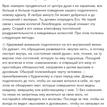
Враг намерен продвигаться от центра души к ее окраинам, все
больше и больше подчиняя поведение нашего подопечного
новому идеалу. В любую минуту Он может добраться и до
отношений с матерью. Ты должен опередить Его. Не теряй
связи с нашим коллегой Лизоблюдом, который опекает эту
даму. Создай в его семье атмосферу постоянной
раздражительности и ежедневных колкостей. При этом полезны
следующие методы:
1) Удерживай внимание подопечного на его внутренней жизни.
Он думает, что обращение развивается «внутри него», и потому
смотрит внутрь, на «состояние своей души», или, точнее, на ту
версию этих состояний, которую ты ему подсунешь. Поощряй
его всячески в этом «самоанализе» и отвращай его взор от
простейших обязанностей, направляя к целям высоким и
духовным. Обыграй полезнейшую черту человека —
пренебрежение к будничному и страх перед ним. Доведи
подопечного до того, чтобы он часами копался в себе, но при
этом не обнаружил черт, которые совершенно ясно видны
каждому, живущему или работающему с ним. 2) Без сомнения,
ты никак не запретишь ему молиться за свою мать, но
постарайся обезвредить его молитвы. Последи за тем, чтобы он
всегда их видел «высокими и духовными», чтобы он связывал их