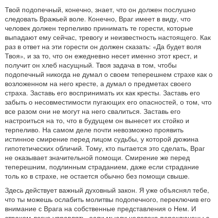
Твой подопечный, конечно, знает, что он должен послушно
следовать Вражьей воле. Конечно, Враг имеет в виду, что
человек должен терпеливо принимать те горести, которые
выпадают ему сейчас, тревогу и неизвестность настоящего. Как
раз в ответ на эти горести он должен сказать: «Да будет воля
Твоя», и за то, что он ежедневно несет именно этот крест, и
получит он хлеб насущный. Твоя задача в том, чтобы
подопечный никогда не думал о своем теперешнем страхе как о
возложенном на него кресте, а думал о предметах своего
страха. Заставь его воспринимать их как кресты. Заставь его
забыть о несовместимости пугающих его опасностей, о том, что
все разом они не могут на него свалиться. Заставь его
настроиться на то, что в будущем он вынесет их стойко и
терпеливо. На самом деле почти невозможно проявить
истинное смирение перед лицом судьбы, у которой дюжина
гипотетических обличий. Тому, кто пытается это сделать, Враг
не оказывает значительной помощи. Смирение же перед
теперешним, подлинным страданием, даже если страдание
толь ко в страхе, не остается обычно без помощи свыше.
Здесь действует важный духовный закон. Я уже объяснял тебе,
что ты можешь ослабить молитвы подопечного, переключив его
внимание с Врага на собственные представления о Нем. И
страхом легче управлять, если мысли человека переключены с