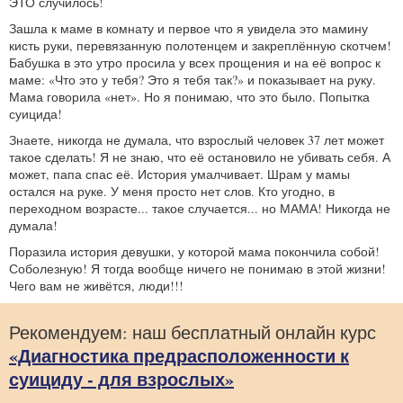
ЭТО случилось!
Зашла к маме в комнату и первое что я увидела это мамину
кисть руки, перевязанную полотенцем и закреплённую скотчем!
Бабушка в это утро просила у всех прощения и на её вопрос к
маме: «Что это у тебя? Это я тебя так?» и показывает на руку.
Мама говорила «нет». Но я понимаю, что это было. Попытка
суицида!
Знаете, никогда не думала, что взрослый человек 37 лет может
такое сделать! Я не знаю, что её остановило не убивать себя. А
может, папа спас её. История умалчивает. Шрам у мамы
остался на руке. У меня просто нет слов. Кто угодно, в
переходном возрасте... такое случается... но МАМА! Никогда не
думала!
Поразила история девушки, у которой мама покончила собой!
Соболезную! Я тогда вообще ничего не понимаю в этой жизни!
Чего вам не живётся, люди!!!
Рекомендуем: наш бесплатный онлайн курс
«Диагностика предрасположенности к
суициду - для взрослых»