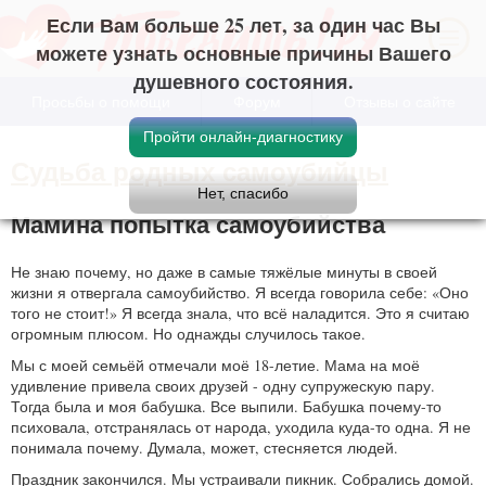
Если Вам больше 25 лет, за один час Вы
можете узнать основные причины Вашего
душевного состояния.
Просьбы о помощи
Форум
Отзывы о сайте
Судьба родных самоубийцы
Мамина попытка самоубийства
Не знаю почему, но даже в самые тяжёлые минуты в своей
жизни я отвергала самоубийство. Я всегда говорила себе: «Оно
того не стоит!» Я всегда знала, что всё наладится. Это я считаю
огромным плюсом. Но однажды случилось такое.
Мы с моей семьёй отмечали моё 18-летие. Мама на моё
удивление привела своих друзей - одну супружескую пару.
Тогда была и моя бабушка. Все выпили. Бабушка почему-то
психовала, отстранялась от народа, уходила куда-то одна. Я не
понимала почему. Думала, может, стесняется людей.
Праздник закончился. Мы устраивали пикник. Собрались домой.