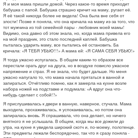
Я и моя мама пришли домой. Через какое-то время приходит
бабушка с папой. Бабушка страшно кричит на маму, ругает её.
Я её такой никогда более не видела! Она была вне себя от
злости! Позже я поняла, что она кричала на маму из-за того, что
тот мужчина из той семейной пары - любовник моей мамы!
Видимо, она давно об этом знала, но, когда мама привела его
на мой праздник, это стало последней каплей. Бабушка
пыталась ударить маму, все пытались её остановить. Ба
кричала: «Я ТЕБЯ УБЬЮ!!!» А мама ей: «Я САМА СЕБЯ УБЬЮ!»
Я тогда ужасно испугалась. В общем каким-то образом все
перестали орать друг на друга, но в воздухе повисло ужасное
напряжение и страх. Я не знала, что будет дальше. Но меня
ужасно напугало то, что мама начала прятаться в ванной и
запираться. Отчётливо помню, как я замерла на кухне возле
набора ножей на подставке и подумала: «А вдруг она что-
нибудь сделает с собой!?»
Я прислушивалась к двери в ванную, наверное, стучала. Мама
выходила, прохаживалась, я успокаивалась, но потом она
запиралась вновь. Я спрашивала, что она делает, но ничего
внятного я не услышала. В общем, когда мы все дожили до
утра, на кухне я увидела широкий скотч и, по-моему, полотенце.
Эти предметы лежали беспорядочно, так что я сразу поняла -