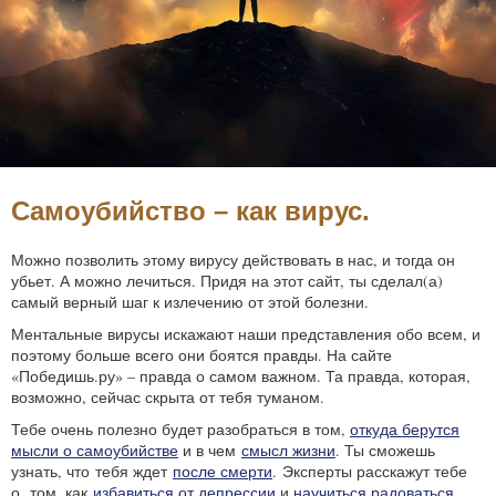
Самоубийство – как вирус.
Можно позволить этому вирусу действовать в нас, и тогда он
убьет. А можно лечиться. Придя на этот сайт, ты сделал(а)
самый верный шаг к излечению от этой болезни.
Ментальные вирусы искажают наши представления обо всем, и
поэтому больше всего они боятся правды. На сайте
«Победишь.ру» – правда о самом важном. Та правда, которая,
возможно, сейчас скрыта от тебя туманом.
Тебе очень полезно будет разобраться в том,
откуда берутся
мысли о самоубийстве
и в чем
смысл жизни
. Ты сможешь
узнать, что тебя ждет
после смерти
. Эксперты расскажут тебе
о том, как
избавиться от депрессии
и
научиться радоваться