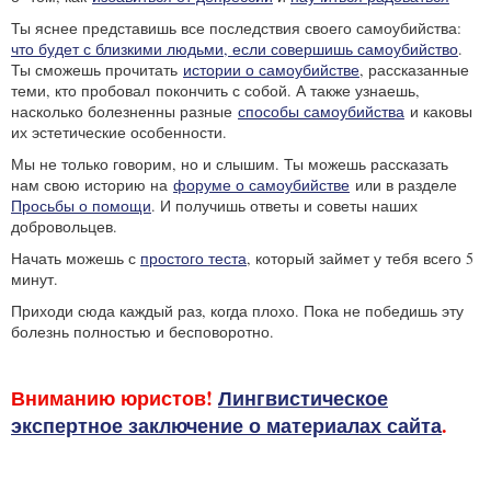
Ты яснее представишь все последствия своего самоубийства:
что будет с близкими людьми, если совершишь самоубийство
.
Ты сможешь прочитать
истории о самоубийстве
, рассказанные
теми, кто пробовал покончить с собой. А также узнаешь,
насколько болезненны разные
способы самоубийства
и каковы
их эстетические особенности.
Мы не только говорим, но и слышим. Ты можешь рассказать
нам свою историю на
форуме о самоубийстве
или в разделе
Просьбы о помощи
. И получишь ответы и советы наших
добровольцев.
Начать можешь с
простого теста
, который займет у тебя всего 5
минут.
Приходи сюда каждый раз, когда плохо. Пока не победишь эту
болезнь полностью и бесповоротно.
Вниманию юристов!
Лингвистическое
экспертное заключение о материалах сайта
.