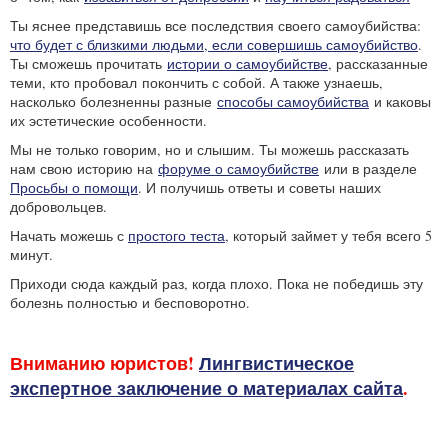
Ты яснее представишь все последствия своего самоубийства:
что будет с близкими людьми, если совершишь самоубийство
.
Ты сможешь прочитать
истории о самоубийстве
, рассказанные
теми, кто пробовал покончить с собой. А также узнаешь,
насколько болезненны разные
способы самоубийства
и каковы
их эстетические особенности.
Мы не только говорим, но и слышим. Ты можешь рассказать
нам свою историю на
форуме о самоубийстве
или в разделе
Просьбы о помощи
. И получишь ответы и советы наших
добровольцев.
Начать можешь с
простого теста
, который займет у тебя всего 5
минут.
Приходи сюда каждый раз, когда плохо. Пока не победишь эту
болезнь полностью и бесповоротно.
Вниманию юристов!
Лингвистическое
экспертное заключение о материалах сайта
.