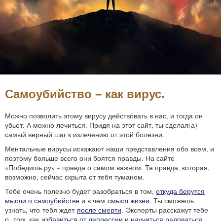
Самоубийство – как вирус.
Можно позволить этому вирусу действовать в нас, и тогда он
убьет. А можно лечиться. Придя на этот сайт, ты сделал(а)
самый верный шаг к излечению от этой болезни.
Ментальные вирусы искажают наши представления обо всем, и
поэтому больше всего они боятся правды. На сайте
«Победишь.ру» – правда о самом важном. Та правда, которая,
возможно, сейчас скрыта от тебя туманом.
Тебе очень полезно будет разобраться в том,
откуда берутся
мысли о самоубийстве
и в чем
смысл жизни
. Ты сможешь
узнать, что тебя ждет
после смерти
. Эксперты расскажут тебе
о том, как
избавиться от депрессии
и
научиться радоваться