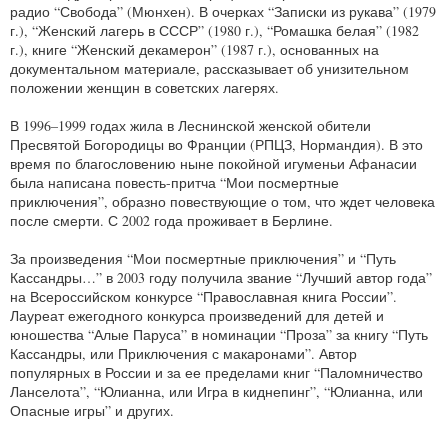
радио “Свобода” (Мюнхен). В очерках “Записки из рукава” (1979
г.), “Женский лагерь в СССР” (1980 г.), “Ромашка белая” (1982
г.), книге “Женский декамерон” (1987 г.), основанных на
документальном материале, рассказывает об унизительном
положении женщин в советских лагерях.
В 1996–1999 годах жила в Леснинской женской обители
Пресвятой Богородицы во Франции (РПЦЗ, Нормандия). В это
время по благословению ныне покойной игуменьи Афанасии
была написана повесть-притча “Мои посмертные
приключения”, образно повествующие о том, что ждет человека
после смерти. С 2002 года проживает в Берлине.
За произведения “Мои посмертные приключения” и “Путь
Кассандры…” в 2003 году получила звание “Лучший автор года”
на Всероссийском конкурсе “Православная книга России”.
Лауреат ежегодного конкурса произведений для детей и
юношества “Алые Паруса” в номинации “Проза” за книгу “Путь
Кассандры, или Приключения с макаронами”. Автор
популярных в России и за ее пределами книг “Паломничество
Ланселота”, “Юлианна, или Игра в киднепинг”, “Юлианна, или
Опасные игры” и других.