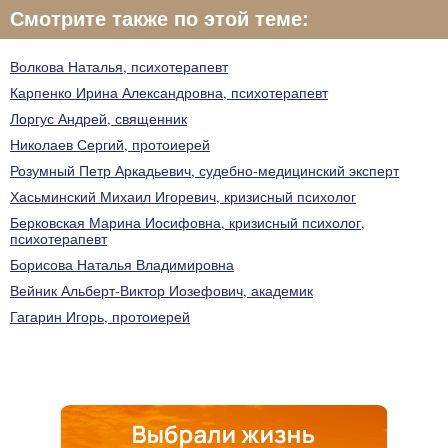
Смотрите также по этой теме:
Волкова Наталья, психотерапевт
Карпенко Ирина Александровна, психотерапевт
Лоргус Андрей, священник
Николаев Сергий, протоиерей
Розумный Петр Аркадьевич, судебно-медицинский эксперт
Хасьминский Михаил Игоревич, кризисный психолог
Берковская Марина Иосифовна, кризисный психолог,
психотерапевт
Борисова Наталья Владимировна
Вейник Альберт-Виктор Иозефович, академик
Гагарин Игорь, протоиерей