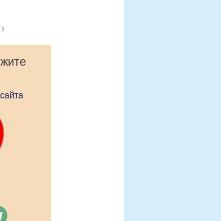
)
ржите
 сайта