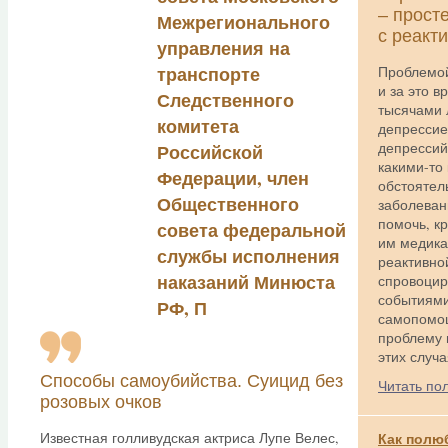
– прост
Межрегионального
с реакт
управления на
транспорте
Проблемой
и за это 
Следственного
тысячами
комитета
депрессие
депрессий
Российской
какими-то
Федерации, член
обстоятель
Общественного
заболеван
помочь, к
совета федеральной
им медика
службы исполнения
реактивной
наказаний Минюста
спровоцир
событиями
РФ, П
самопомо
проблему 
этих случа
Способы самоубийства. Суицид без
Читать по
розовых очков
Известная голливудская актриса Лупе Велес,
Как полю