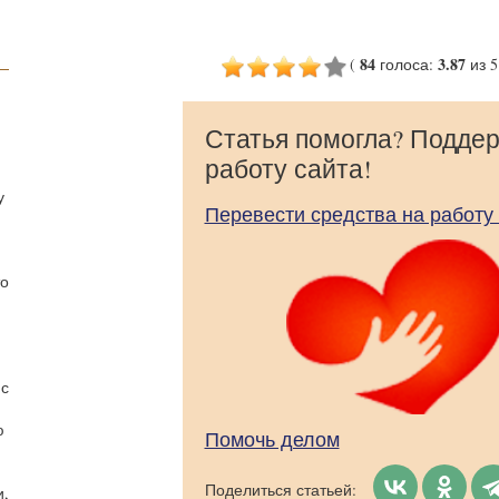
84
3.87
(
голоса
:
из 5
Статья помогла? Подде
работу сайта!
у
Перевести средства на работу
то
 с
ю
Помочь делом
Поделиться статьей:
и,