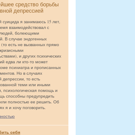
ейшее средство борьбы
ивной депрессией
 суицида я занимаюсь 15 лет,
время взаимодействовал с
 людей, болеющими
й. В случае эндогенных
 (то есть не вызванных прямо
 кризисными
ствами), и других психических
ий едва ли кто-то может
роме психиатра и прописанных
ментов. Но в случаях
 депрессии, то есть
ованной теми или иными
, психологическая помощь и
щь способны предупредить
или полностью ее решить. Об
ях я и хочу поговорить.
лностью
бить себя