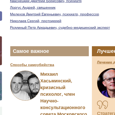
Кваснецкий Дмитрий Борисович, психиатр
Лоргус Андрей, священник
Мелехов Дмитрий Евгеньевич, психиатр, профессор
Николаев Сергий, протоиерей
Розумный Петр Аркадьевич, судебно-медицинский эксперт
Самое важное
Лучше
Лечение 
Способы самоубийства
Михаил
Хасьминский,
кризисный
психолог, член
Научно-
консультационного
совета Московского
Стратег