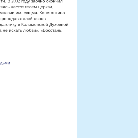
и. В 2002 году заочно окончил
яясь настоятелем церкви,
мназии им. свщмч. Константина
-преподавателей основ
дагогику в Коломенской Духовной
а не искать любви», «Восстань,
юдьми