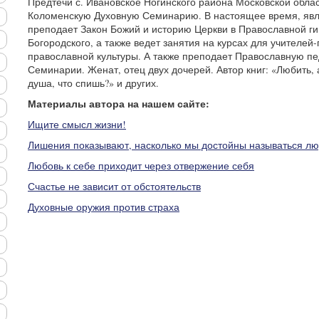
Предтечи с. Ивановское Ногинского района Московской област
Коломенскую Духовную Семинарию. В настоящее время, явл
преподает Закон Божий и историю Церкви в Православной ги
Богородского, а также ведет занятия на курсах для учителей
православной культуры. А также преподает Православную пе
Семинарии. Женат, отец двух дочерей. Автор книг: «Любить, 
душа, что спишь?» и других.
Материалы автора на нашем сайте:
Ищите смысл жизни!
Лишения показывают, насколько мы достойны называться л
Любовь к себе приходит через отвержение себя
Счастье не зависит от обстоятельств
Духовные оружия против страха