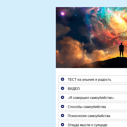
Если Вам больше 25 лет, за один час Вы 
причины Вашего душевного с
ТЕСТ на уныние и радость
ВИДЕО
«Я совершил самоубийство»
Способы самоубийства
Психология самоубийства
Откуда мысли о суициде