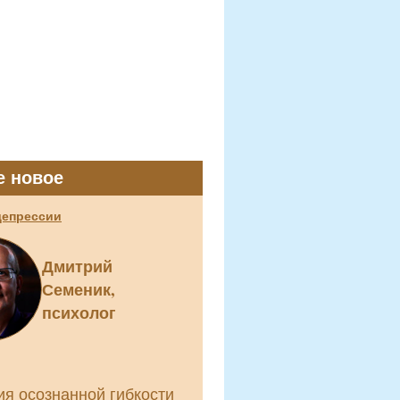
е новое
депрессии
Дмитрий
Семеник,
психолог
ия осознанной гибкости