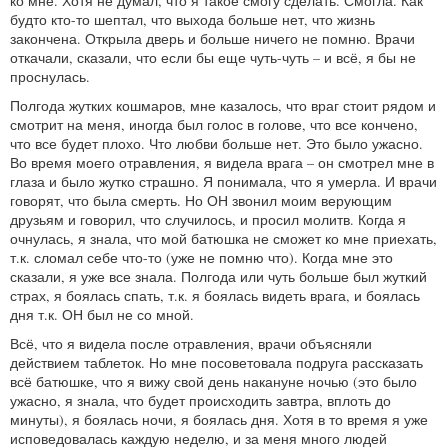
ко мне. Хотя не думал, что я такое смогу сделать. Смогла. Как
будто кто-то шептал, что выхода больше нет, что жизнь
закончена. Открыла дверь и больше ничего не помню. Врачи
откачали, сказали, что если бы еще чуть-чуть – и всё, я бы не
проснулась.
Полгода жутких кошмаров, мне казалось, что враг стоит рядом и
смотрит на меня, иногда был голос в голове, что все кончено,
что все будет плохо. Что любви больше нет. Это было ужасно.
Во время моего отравления, я видела врага – он смотрел мне в
глаза и было жутко страшно. Я понимала, что я умерла. И врачи
говорят, что была смерть. Но ОН звонил моим верующим
друзьям и говорил, что случилось, и просил молитв. Когда я
очнулась, я знала, что мой батюшка не сможет ко мне приехать,
т.к. сломал себе что-то (уже не помню что). Когда мне это
сказали, я уже все знала. Полгода или чуть больше был жуткий
страх, я боялась спать, т.к. я боялась видеть врага, и боялась
дня т.к. ОН был не со мной.
Всё, что я видела после отравления, врачи объясняли
действием таблеток. Но мне посоветовала подруга рассказать
всё батюшке, что я вижу свой день накануне ночью (это было
ужасно, я знала, что будет происходить завтра, вплоть до
минуты), я боялась ночи, я боялась дня. Хотя в то время я уже
исповедовалась каждую неделю, и за меня много людей