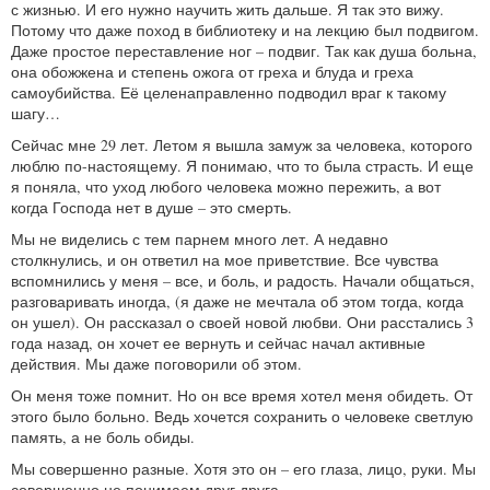
с жизнью. И его нужно научить жить дальше. Я так это вижу.
Потому что даже поход в библиотеку и на лекцию был подвигом.
Даже простое переставление ног – подвиг. Так как душа больна,
она обожжена и степень ожога от греха и блуда и греха
самоубийства. Её целенаправленно подводил враг к такому
шагу…
Сейчас мне 29 лет. Летом я вышла замуж за человека, которого
люблю по-настоящему. Я понимаю, что то была страсть. И еще
я поняла, что уход любого человека можно пережить, а вот
когда Господа нет в душе – это смерть.
Мы не виделись с тем парнем много лет. А недавно
столкнулись, и он ответил на мое приветствие. Все чувства
вспомнились у меня – все, и боль, и радость. Начали общаться,
разговаривать иногда, (я даже не мечтала об этом тогда, когда
он ушел). Он рассказал о своей новой любви. Они расстались 3
года назад, он хочет ее вернуть и сейчас начал активные
действия. Мы даже поговорили об этом.
Он меня тоже помнит. Но он все время хотел меня обидеть. От
этого было больно. Ведь хочется сохранить о человеке светлую
память, а не боль обиды.
Мы совершенно разные. Хотя это он – его глаза, лицо, руки. Мы
совершенно не понимаем друг друга.