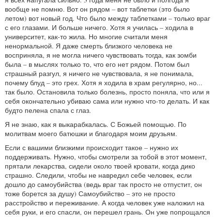
вообще не помню. Вот он рядом – вот таблетки (это было
летом) вот новый год. Что было между таблетками – только враг
с его глазами. И больше ничего. Хотя я училась – ходила в
университет, как-то жила. Но многие считали меня
ненормальной. Я даже смерть близкого человека не
восприняла, я не могла ничего чувствовать тогда, как зомби
была – в мыслях только то, что его нет рядом. Потом был
страшный разгул, я ничего не чувствовала, я не понимала,
почему блуд – это грех. Хотя я ходила в храм регулярно, но...
так было. Остановила только болезнь, просто поняла, что или я
себя окончательно убиваю сама или нужно что-то делать. И как
будто пелена спала с глаз.
Я не знаю, как я выкарабкалась. С Божьей помощью. По
молитвам моего батюшки и благодаря моим друзьям.
Если с вашими близкими происходит такое – нужно их
поддерживать. Нужно, чтобы смотрели за тобой в этот момент,
прятали лекарства, сидели около твоей кровати, когда дико
страшно. Следили, чтобы не навредил себе человек, если
дошло до самоубийства (ведь враг так просто не отпустит, он
тоже борется за душу) Самоубийство – это не просто
расстройство и переживание. А когда человек уже наложил на
себя руки, и его спасли, он перешел грань. Он уже попрощался