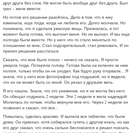
друг друга без слов. Не могли быть вообще друг без друга. Был
грех – жили вместе.
Но потом его решение разойтись. Дело в том, что я ему
изменила, еще тогда, когда не любила его. Долго молчала. Но
понимала, что я сделала ужасную вещь. Призналась, в тот
момент была готова, что выгонит меня. Но не выгнал. И мы еще
полгода были вместе. Но у него что-то стало меняться по
отношению ко мне. Стал подозрительный, стал ревновать. И он
принял решение расстаться.
Сказать, что мне было плохо – ничего не сказать. Я просто
умерла тогда. Потеряла голову. Готова была на коленях за ним
ползти, только чтобы он не уходил. Как будто руку оторвали... Я
знала, что у него мои фотографии под подушкой, но я видела,
что он не может быть со мной. Он уехал к друзьям жить.
Я его нашла. Знала, что это унижение, но я не могла без него.
Он обещал подумать 2 недели. Эти 2 недели я жила надеждой.
Молилась по ночам, чтобы вернули мне его. Через 2 недели он
позвонил и сказал, что все...
Помылась, оделась красиво. И выпила все таблетки, что были
дома. Он приехал, хотя собирался гулять с другом ехать, но как
его друг сказал, что очень сильно беспокоился и решил поехать